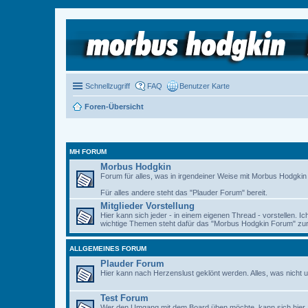
Schnellzugriff
FAQ
Benutzer Karte
Foren-Übersicht
MH FORUM
Morbus Hodgkin
Forum für alles, was in irgendeiner Weise mit Morbus Hodgkin zu
Für alles andere steht das "Plauder Forum" bereit.
Mitglieder Vorstellung
Hier kann sich jeder - in einem eigenen Thread - vorstellen. I
wichtige Themen steht dafür das "Morbus Hodgkin Forum" zur 
ALLGEMEINES FORUM
Plauder Forum
Hier kann nach Herzenslust geklönt werden. Alles, was nicht u
Test Forum
Wer den Umgang mit dem Board üben möchte, kann sich hier 