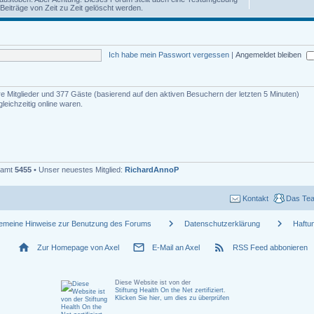
iträge von Zeit zu Zeit gelöscht werden.
Ich habe mein Passwort vergessen
|
Angemeldet bleiben
are Mitglieder und 377 Gäste (basierend auf den aktiven Besuchern der letzten 5 Minuten)
eichzeitig online waren.
esamt
5455
• Unser neuestes Mitglied:
RichardAnnoP
Kontakt
Das Te
chevron_right
chevron_right
gemeine Hinweise zur Benutzung des Forums
Datenschutzerklärung
Haftu
home
mail_outline
rss_feed
Zur Homepage von Axel
E-Mail an Axel
RSS Feed abbonieren
Diese Website ist von der
Stiftung Health On the Net zertifiziert
.
Klicken Sie hier, um dies zu überprüfen