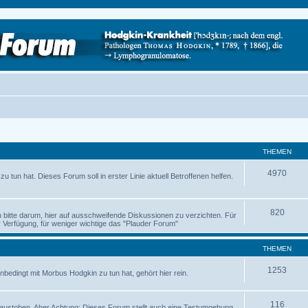
THEMEN
4970
 tun hat. Dieses Forum soll in erster Linie aktuell Betroffenen helfen.
820
ch bitte darum, hier auf ausschweifende Diskussionen zu verzichten. Für
Verfügung, für weniger wichtige das "Plauder Forum"
THEMEN
1253
nbedingt mit Morbus Hodgkin zu tun hat, gehört hier rein.
116
austoben. Aber Achtung: Dieses Forum stellt auch eine Testumgebung