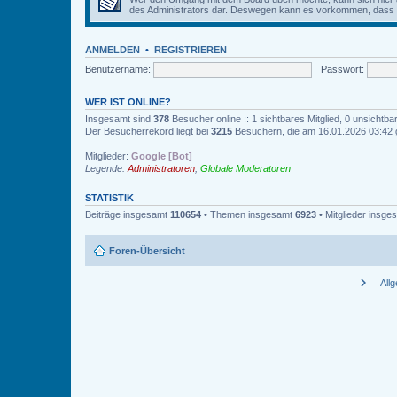
des Administrators dar. Deswegen kann es vorkommen, dass Be
ANMELDEN
•
REGISTRIEREN
Benutzername:
Passwort:
WER IST ONLINE?
Insgesamt sind
378
Besucher online :: 1 sichtbares Mitglied, 0 unsichtb
Der Besucherrekord liegt bei
3215
Besuchern, die am 16.01.2026 03:42 gl
Mitglieder:
Google [Bot]
Legende:
Administratoren
,
Globale Moderatoren
STATISTIK
Beiträge insgesamt
110654
• Themen insgesamt
6923
• Mitglieder insg
Foren-Übersicht
chevron_right
All