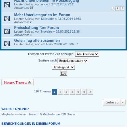
Nachrichten bleiben im Postausgang
Letzter Beitrag von
ando
«
27.02.2014 22:11
Antworten:
15
1
2
Mehr Unterkategorien im Forum
Letzter Beitrag von
Maimädel
«
23.01.2014 15:57
Antworten:
2
Freischaltung fürs Forum
Letzter Beitrag von
Novalee
«
26.06.2013 19:36
Antworten:
3
Guten Tag alle zusammen
Letzter Beitrag von
schlesi
«
26.06.2013 06:57
Themen der letzten Zeit anzeigen:
Sortiere nach
Neues Thema
116 Themen
1
2
3
4
5
6
Gehe zu
WER IST ONLINE?
Mitglieder in diesem Forum: 0 Mitglieder und 20 Gäste
BERECHTIGUNGEN IN DIESEM FORUM