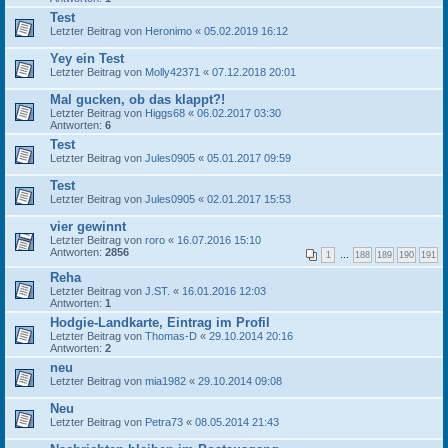
Test
Letzter Beitrag von
Heronimo
«
05.02.2019 16:12
Yey ein Test
Letzter Beitrag von
Molly42371
«
07.12.2018 20:01
Mal gucken, ob das klappt?!
Letzter Beitrag von
Higgs68
«
06.02.2017 03:30
Antworten:
6
Test
Letzter Beitrag von
Jules0905
«
05.01.2017 09:59
Test
Letzter Beitrag von
Jules0905
«
02.01.2017 15:53
vier gewinnt
Letzter Beitrag von
roro
«
16.07.2016 15:10
Antworten:
2856
1
…
188
189
190
191
Reha
Letzter Beitrag von
J.ST.
«
16.01.2016 12:03
Antworten:
1
Hodgie-Landkarte, Eintrag im Profil
Letzter Beitrag von
Thomas-D
«
29.10.2014 20:16
Antworten:
2
neu
Letzter Beitrag von
mia1982
«
29.10.2014 09:08
Neu
Letzter Beitrag von
Petra73
«
08.05.2014 21:43