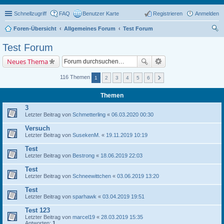
Schnellzugriff
FAQ
Benutzer Karte
Registrieren
Anmelden
Foren-Übersicht
Allgemeines Forum
Test Forum
uc
Test Forum
he
Neues Thema
116 Themen
1
2
3
4
5
6
Themen
3
Letzter Beitrag von
Schmetterling
«
06.03.2020 00:30
Versuch
Letzter Beitrag von
SusekenM.
«
19.11.2019 10:19
Test
Letzter Beitrag von
Bestrong
«
18.06.2019 22:03
Test
Letzter Beitrag von
Schneewittchen
«
03.06.2019 13:20
Test
Letzter Beitrag von
sparhawk
«
03.04.2019 19:51
Test 123
Letzter Beitrag von
marcel19
«
28.03.2019 15:35
Antworten:
1