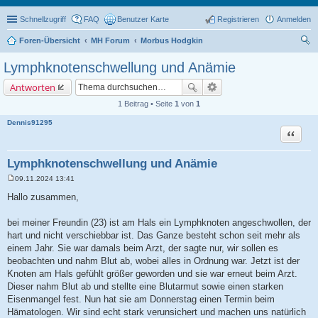
Schnellzugriff
FAQ
Benutzer Karte
Registrieren
Anmelden
Foren-Übersicht
MH Forum
Morbus Hodgkin
uc
Lymphknotenschwellung und Anämie
he
Antworten
1 Beitrag • Seite
1
von
1
Dennis91295
Zitat
Lymphknotenschwellung und Anämie
09.11.2024 13:41
B
e
Hallo zusammen,
i
t
r
bei meiner Freundin (23) ist am Hals ein Lymphknoten angeschwollen, der
a
hart und nicht verschiebbar ist. Das Ganze besteht schon seit mehr als
g
einem Jahr. Sie war damals beim Arzt, der sagte nur, wir sollen es
beobachten und nahm Blut ab, wobei alles in Ordnung war. Jetzt ist der
Knoten am Hals gefühlt größer geworden und sie war erneut beim Arzt.
Dieser nahm Blut ab und stellte eine Blutarmut sowie einen starken
Eisenmangel fest. Nun hat sie am Donnerstag einen Termin beim
Hämatologen. Wir sind echt stark verunsichert und machen uns natürlich