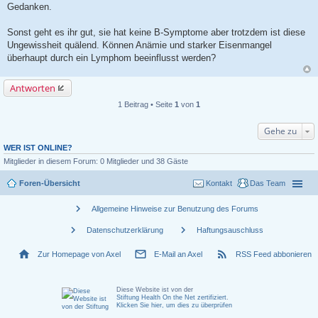
Gedanken.
Sonst geht es ihr gut, sie hat keine B-Symptome aber trotzdem ist diese
Ungewissheit quälend. Können Anämie und starker Eisenmangel
überhaupt durch ein Lymphom beeinflusst werden?
Antworten
1 Beitrag • Seite
1
von
1
Gehe zu
WER IST ONLINE?
Mitglieder in diesem Forum: 0 Mitglieder und 38 Gäste
Foren-Übersicht
Kontakt
Das Team
chevron_right
Allgemeine Hinweise zur Benutzung des Forums
chevron_right
chevron_right
Datenschutzerklärung
Haftungsauschluss
home
mail_outline
rss_feed
Zur Homepage von Axel
E-Mail an Axel
RSS Feed abbonieren
Diese Website ist von der
Stiftung Health On the Net zertifiziert
.
Klicken Sie hier, um dies zu überprüfen