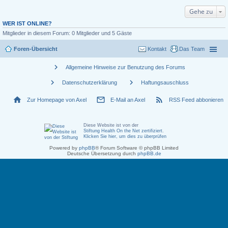
Gehe zu
WER IST ONLINE?
Mitglieder in diesem Forum: 0 Mitglieder und 5 Gäste
Foren-Übersicht
Kontakt
Das Team
chevron_right
Allgemeine Hinweise zur Benutzung des Forums
chevron_right
chevron_right
Datenschutzerklärung
Haftungsauschluss
home
mail_outline
rss_feed
Zur Homepage von Axel
E-Mail an Axel
RSS Feed abbonieren
Diese Website ist von der
Stiftung Health On the Net zertifiziert
.
Klicken Sie hier, um dies zu überprüfen
Powered by
phpBB
® Forum Software © phpBB Limited
Deutsche Übersetzung durch
phpBB.de