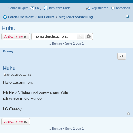
Schnellzugriff
FAQ
Benutzer Karte
Registrieren
Anmelden
Foren-Übersicht
MH Forum
Mitglieder Vorstellung
uc
Huhu
he
Antworten
1 Beitrag • Seite
1
von
1
Greeny
Zitat
Huhu
30.09.2020 13:43
B
e
Hallo zusammen,
i
t
r
ich bin 46 Jahre und komme aus Köln.
a
ich winke in die Runde.
g
LG Greeny
Antworten
1 Beitrag • Seite
1
von
1