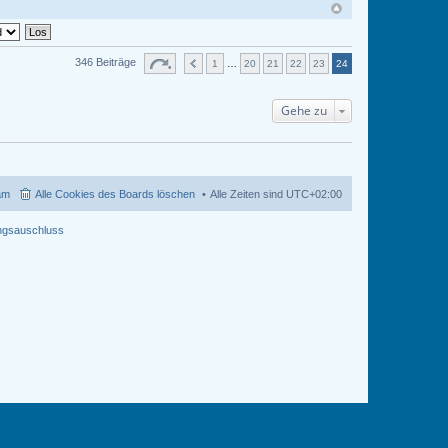
346 Beiträge
1
…
20
21
22
23
24
Gehe zu
am
Alle Cookies des Boards löschen
Alle Zeiten sind
UTC+02:00
ngsauschluss