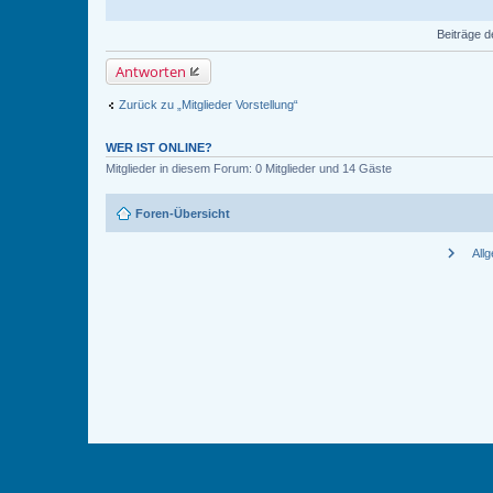
Beiträge d
Antworten
Zurück zu „Mitglieder Vorstellung“
WER IST ONLINE?
Mitglieder in diesem Forum: 0 Mitglieder und 14 Gäste
Foren-Übersicht
chevron_right
All