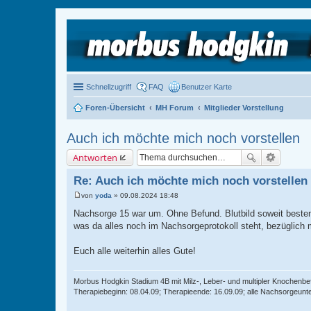
Schnellzugriff
FAQ
Benutzer Karte
Foren-Übersicht
MH Forum
Mitglieder Vorstellung
Auch ich möchte mich noch vorstellen
Antworten
Re: Auch ich möchte mich noch vorstellen
von
yoda
»
09.08.2024 18:48
B
e
Nachsorge 15 war um. Ohne Befund. Blutbild soweit beste
i
was da alles noch im Nachsorgeprotokoll steht, bezüglich
t
r
a
Euch alle weiterhin alles Gute!
g
Morbus Hodgkin Stadium 4B mit Milz-, Leber- und multipler Knochenb
Therapiebeginn: 08.04.09; Therapieende: 16.09.09; alle Nachsorgeun