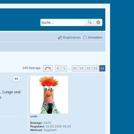
Registrieren
Anmelden
346 Beiträge
1
…
20
21
22
23
24
Zitat
m, Lunge und
r.
yoda
Beiträge:
2470
Registriert:
22.05.2009 09:00
Wohnort:
Dagobah