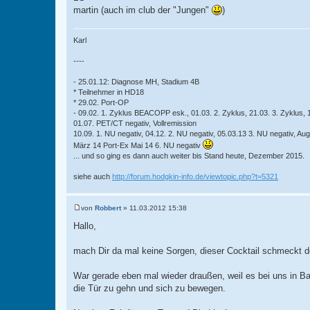
martin (auch im club der "Jungen"
)
Karl
----
- 25.01.12: Diagnose MH, Stadium 4B
* Teilnehmer in HD18
* 29.02. Port-OP
- 09.02. 1. Zyklus BEACOPP esk., 01.03. 2. Zyklus, 21.03. 3. Zyklus, 11
01.07. PET/CT negativ, Vollremission
10.09. 1. NU negativ, 04.12. 2. NU negativ, 05.03.13 3. NU negativ, Au
März 14 Port-Ex Mai 14 6. NU negativ
... und so ging es dann auch weiter bis Stand heute, Dezember 2015.
siehe auch
http://forum.hodgkin-info.de/viewtopic.php?t=5321
von
Robbert
»
11.03.2012 15:38
B
e
Hallo,
i
t
r
mach Dir da mal keine Sorgen, dieser Cocktail schmeckt d
a
g
War gerade eben mal wieder draußen, weil es bei uns in B
die Tür zu gehn und sich zu bewegen.