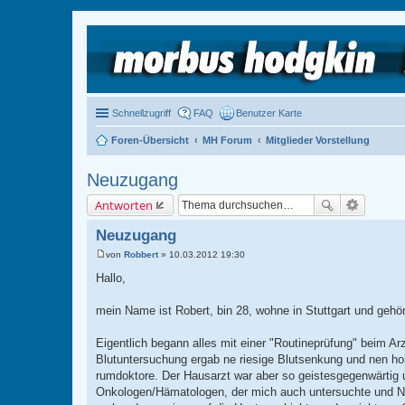
Schnellzugriff
FAQ
Benutzer Karte
Foren-Übersicht
MH Forum
Mitglieder Vorstellung
Neuzugang
Antworten
Neuzugang
von
Robbert
»
10.03.2012 19:30
B
e
Hallo,
i
t
r
mein Name ist Robert, bin 28, wohne in Stuttgart und gehö
a
g
Eigentlich begann alles mit einer "Routineprüfung" beim
Blutuntersuchung ergab ne riesige Blutsenkung und nen ho
rumdoktore. Der Hausarzt war aber so geistesgegenwärtig u
Onkologen/Hämatologen, der mich auch untersuchte und Nie