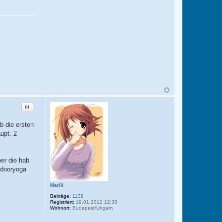
Zitat
b die ersten
upt. 2
ber die hab
indooryoga
Mariii
Beiträge:
1138
Registriert:
19.01.2012 12:30
Wohnort:
Budapest/Ungarn