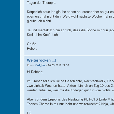
Tagen der Therapie.
Körperlich baue ich glaube schon ab, steuer aber so gut e
eben erstmal nicht drin. Werd wohl nächste Woche mal in d
glaube ich nicht!
Ja und mental: Ich bin so froh, dass die Sonne mir nun je
Kreisel im Kopf doch.
Grüße
Robert
Weiterrocken ...!
von
Karl_Ho
»
10.03.2012 22:37
B
e
Hi Robbert,
i
t
r
im Groben teile ich Deine Geschichte, Nachtschweiß, Fieber
a
zweieinhalb Wochen hatte. Aktuell bin ich an Tag 10 des 2.
g
werden zuhause, weil mir die Kollegen gut tun (die nichts 
Aber vor dem Ergebnis des Restaging PET-CTS Ende März 
Tonnen Chemo in mir nur lacht und weiterwächst? Naja, wi
LG