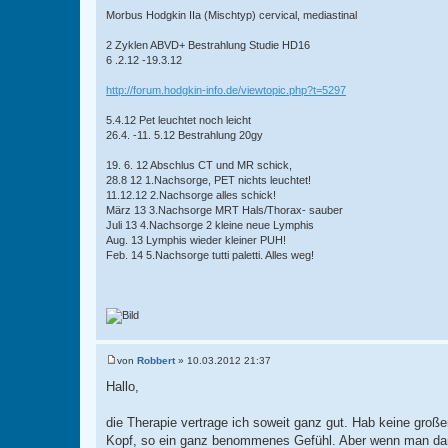
Morbus Hodgkin IIa (Mischtyp) cervical, mediastinal
2 Zyklen ABVD+ Bestrahlung Studie HD16
6 .2.12 -19.3.12
http://forum.hodgkin-info.de/viewtopic.php?t=5297
5.4.12 Pet leuchtet noch leicht
26.4. -11. 5.12 Bestrahlung 20gy
19. 6. 12 Abschlus CT und MR schick,
28.8 12 1.Nachsorge, PET nichts leuchtet!
11.12.12 2.Nachsorge alles schick!
März 13 3.Nachsorge MRT Hals/Thorax- sauber
Juli 13 4.Nachsorge 2 kleine neue Lymphis
Aug. 13 Lymphis wieder kleiner PUH!
Feb. 14 5.Nachsorge tutti paletti. Alles weg!
von
Robbert
»
10.03.2012 21:37
B
e
Hallo,
i
t
r
die Therapie vertrage ich soweit ganz gut. Hab keine große
a
Kopf, so ein ganz benommenes Gefühl. Aber wenn man dann 
g