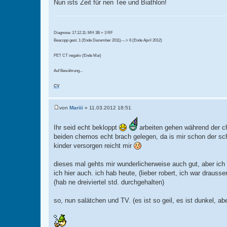
Nun ists Zeit für nen Tee und Biathlon!
Diagnose: 17.12.11: MH 3B + 3 RF
Beacopp gest. 1 (Ende Dezember 2011)---> 6 (Ende April 2012)
PET CT negativ (Ende Mai)
Auf Bewährung...
CV
von
Mariii
»
11.03.2012 18:51
B
e
i
Ihr seid echt bekloppt
arbeiten gehen während der c
t
beiden chemos echt brach gelegen, da is mir schon der s
r
a
kinder versorgen reicht mir
g
dieses mal gehts mir wunderlicherweise auch gut, aber ich w
ich hier auch. ich hab heute, (lieber robert, ich war drauss
(hab ne dreiviertel std. durchgehalten)
so, nun salätchen und TV. (es ist so geil, es ist dunkel, 