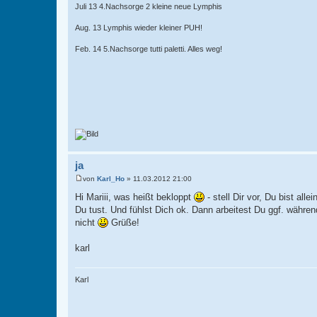
Juli 13 4.Nachsorge 2 kleine neue Lymphis
Aug. 13 Lymphis wieder kleiner PUH!
Feb. 14 5.Nachsorge tutti paletti. Alles weg!
ja
von
Karl_Ho
»
11.03.2012 21:00
B
e
Hi Mariii, was heißt bekloppt
- stell Dir vor, Du bist all
i
Du tust. Und fühlst Dich ok. Dann arbeitest Du ggf. währe
t
r
nicht
Grüße!
a
g
karl
Karl