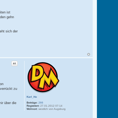
ten ist
nden gehn
eht sich der
Zitat
von
 verrückt zu
Karl_Ho
r über die
Beiträge:
266
Registriert:
27.01.2012 07:14
Wohnort:
westlich von Augsburg