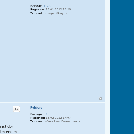
Beiträge:
1138
Registriert:
19.01.2012 12:30
Wohnort:
Budapest/Ungarn
Zitat
Robbert
Beiträge:
57
Registriert:
15.02.2012 14:07
Wohnort:
grünes Herz Deutschlands
 ist der
den ersten