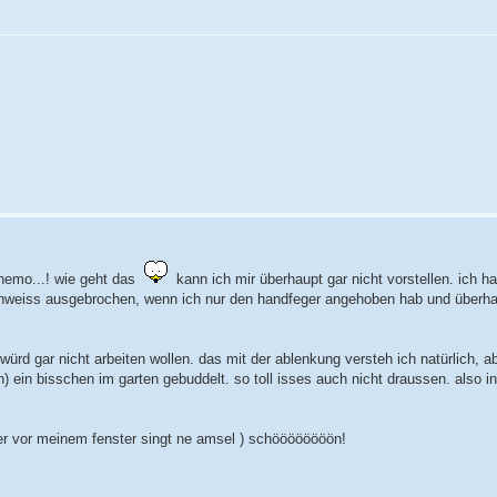
hemo...! wie geht das
kann ich mir überhaupt gar nicht vorstellen. ich ha
chweiss ausgebrochen, wenn ich nur den handfeger angehoben hab und überha
ürd gar nicht arbeiten wollen. das mit der ablenkung versteh ich natürlich, a
en) ein bisschen im garten gebuddelt. so toll isses auch nicht draussen. also 
aber vor meinem fenster singt ne amsel ) schöööööööön!