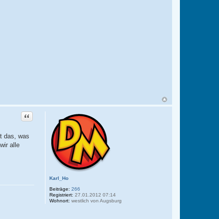
Zitat
st das, was
ir alle
Karl_Ho
Beiträge:
266
Registriert:
27.01.2012 07:14
Wohnort:
westlich von Augsburg