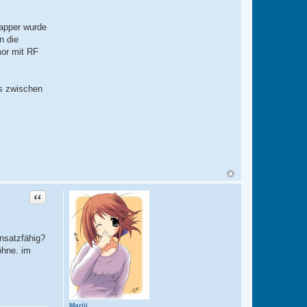
lapper wurde
n die
mor mit RF
us zwischen
Zitat
insatzfähig?
öhne. im
Mariii