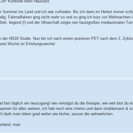
 CRP Kontrolle beim Hausarzt.
er Sommer ins Land und ich war zufrieden. Bis ich dann im Herbst immer sch
ändig. Fahrradfahren ging nicht mehr so und so ging ich kurz vor Weihnachten i
ett, liegend (!) und der Ultraschall zeigte nen faustgroßen mediastinalen Tu
n der HD18 Studie. Nun bin ich nach einem positiven PET nach dem 2. Zykl
hste Woche ist Erholungswoche!
d fast täglich ein neuzugang! wie verträgst du die therapie, wie weit bist du e
e daumen für alles weitere, ich hab noch eine chemo und dann strahlemann & s
ch läuft mein leben grad weiter wie bisher, ausser die wehwehchen.
nland, mari