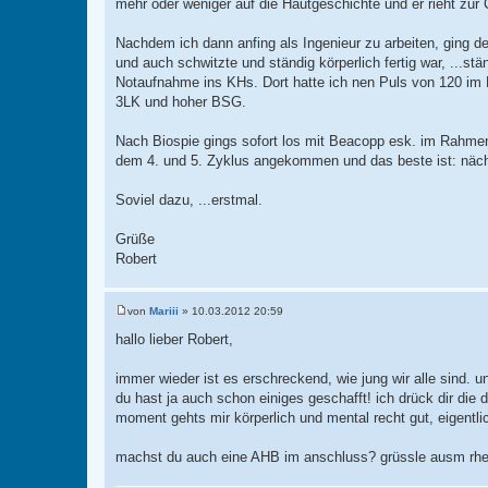
mehr oder weniger auf die Hautgeschichte und er rieht zur
Nachdem ich dann anfing als Ingenieur zu arbeiten, ging d
und auch schwitzte und ständig körperlich fertig war, ...st
Notaufnahme ins KHs. Dort hatte ich nen Puls von 120 im B
3LK und hoher BSG.
Nach Biospie gings sofort los mit Beacopp esk. im Rahme
dem 4. und 5. Zyklus angekommen und das beste ist: näc
Soviel dazu, ...erstmal.
Grüße
Robert
von
Mariii
»
10.03.2012 20:59
B
e
hallo lieber Robert,
i
t
r
immer wieder ist es erschreckend, wie jung wir alle sind. un
a
du hast ja auch schon einiges geschafft! ich drück dir di
g
moment gehts mir körperlich und mental recht gut, eigentli
machst du auch eine AHB im anschluss? grüssle ausm rhei