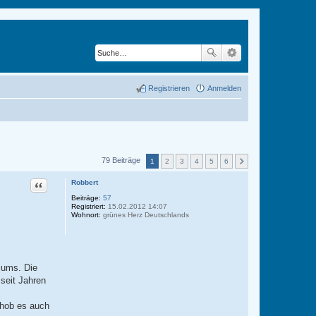
Registrieren
Anmelden
79 Beiträge
1
2
3
4
5
6
Zitat
Robbert
Beiträge:
57
Registriert:
15.02.2012 14:07
Wohnort:
grünes Herz Deutschlands
iums. Die
seit Jahren
chob es auch