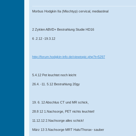
Morbus Hodgkin IIa (Mischtyp) cervical, mediastinal
2 Zyklen ABVD+ Bestrahlung Studie HD16
6 .2.12 -19.3.12
http://forum.hodgkin-info.de/viewtopic.php?t=5297
5.4.12 Pet leuchtet noch leicht
26.4. -11. 5.12 Bestrahlung 20gy
19. 6. 12 Abschlus CT und MR schick,
28.8 12 1.Nachsorge, PET nichts leuchtet!
11.12.12 2.Nachsorge alles schick!
März 13 3.Nachsorge MRT Hals/Thorax- sauber