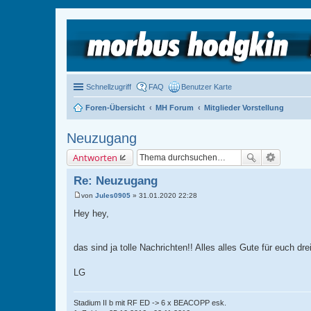
Schnellzugriff
FAQ
Benutzer Karte
Foren-Übersicht
MH Forum
Mitglieder Vorstellung
Neuzugang
Antworten
Re: Neuzugang
von
Jules0905
»
31.01.2020 22:28
B
e
Hey hey,
i
t
r
a
das sind ja tolle Nachrichten!! Alles alles Gute für euch dr
g
LG
Stadium II b mit RF ED -> 6 x BEACOPP esk.