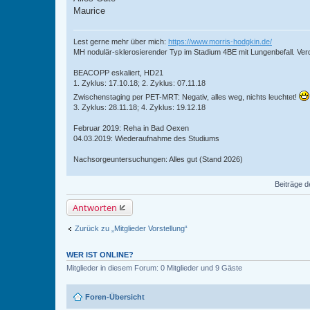
Maurice
Lest gerne mehr über mich:
https://www.morris-hodgkin.de/
MH nodulär-sklerosierender Typ im Stadium 4BE mit Lungenbefall. Ve
BEACOPP eskaliert, HD21
1. Zyklus: 17.10.18; 2. Zyklus: 07.11.18
Zwischenstaging per PET-MRT: Negativ, alles weg, nichts leuchtet!
3. Zyklus: 28.11.18; 4. Zyklus: 19.12.18
Februar 2019: Reha in Bad Oexen
04.03.2019: Wiederaufnahme des Studiums
Nachsorgeuntersuchungen: Alles gut (Stand 2026)
Beiträge d
Antworten
Zurück zu „Mitglieder Vorstellung“
WER IST ONLINE?
Mitglieder in diesem Forum: 0 Mitglieder und 9 Gäste
Foren-Übersicht