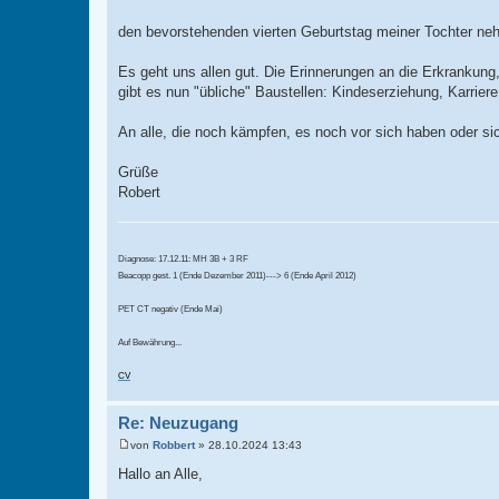
t
r
den bevorstehenden vierten Geburtstag meiner Tochter ne
a
g
Es geht uns allen gut. Die Erinnerungen an die Erkrankung
gibt es nun "übliche" Baustellen: Kindeserziehung, Karrie
An alle, die noch kämpfen, es noch vor sich haben oder sic
Grüße
Robert
Diagnose: 17.12.11: MH 3B + 3 RF
Beacopp gest. 1 (Ende Dezember 2011)---> 6 (Ende April 2012)
PET CT negativ (Ende Mai)
Auf Bewährung...
CV
Re: Neuzugang
von
Robbert
»
28.10.2024 13:43
B
e
Hallo an Alle,
i
t