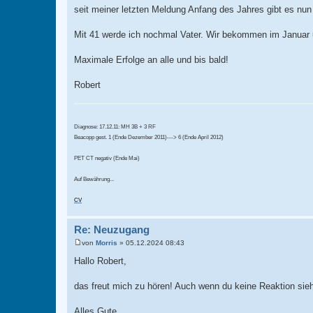
r
seit meiner letzten Meldung Anfang des Jahres gibt es nun
a
g
Mit 41 werde ich nochmal Vater. Wir bekommen im Januar u
Maximale Erfolge an alle und bis bald!
Robert
Diagnose: 17.12.11: MH 3B + 3 RF
Beacopp gest. 1 (Ende Dezember 2011)---> 6 (Ende April 2012)
PET CT negativ (Ende Mai)
Auf Bewährung...
CV
Re: Neuzugang
von
Morris
»
05.12.2024 08:43
B
e
Hallo Robert,
i
t
r
das freut mich zu hören! Auch wenn du keine Reaktion siehs
a
g
Alles Gute