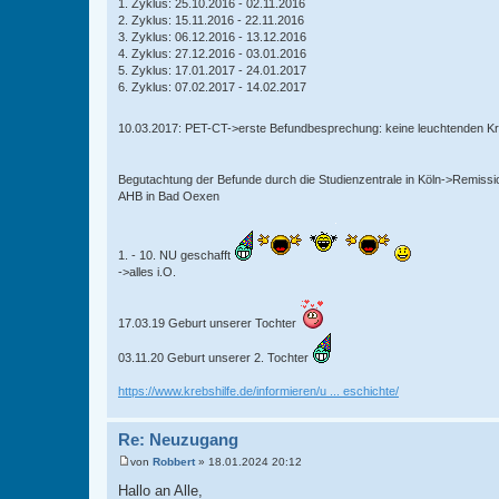
1. Zyklus: 25.10.2016 - 02.11.2016
2. Zyklus: 15.11.2016 - 22.11.2016
3. Zyklus: 06.12.2016 - 13.12.2016
4. Zyklus: 27.12.2016 - 03.01.2016
5. Zyklus: 17.01.2017 - 24.01.2017
6. Zyklus: 07.02.2017 - 14.02.2017
10.03.2017: PET-CT->erste Befundbesprechung: keine leuchtenden K
Begutachtung der Befunde durch die Studienzentrale in Köln->Remiss
AHB in Bad Oexen
1. - 10. NU geschafft
->alles i.O.
17.03.19 Geburt unserer Tochter
03.11.20 Geburt unserer 2. Tochter
https://www.krebshilfe.de/informieren/u ... eschichte/
Re: Neuzugang
von
Robbert
»
18.01.2024 20:12
B
e
Hallo an Alle,
i