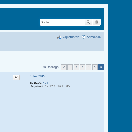
Registrieren
Anmelden
79 Beiträge
1
2
3
4
5
6
Zitat
Jules0905
Beiträge:
464
Registriert:
19.12.2016 13:05