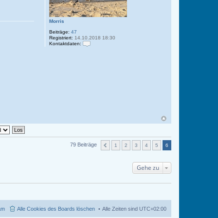
Morris
Beiträge:
47
Registriert:
14.10.2018 18:30
Kontaktdaten:
K
o
n
t
a
k
t
d
a
t
e
n
v
o
n
M
o
79 Beiträge
1
2
3
4
5
6
r
r
i
Gehe zu
s
am
Alle Cookies des Boards löschen
Alle Zeiten sind
UTC+02:00