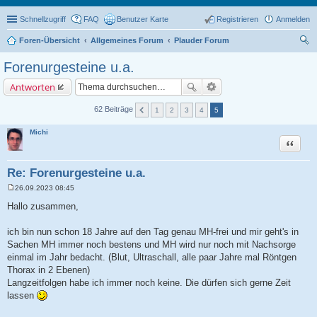
Schnellzugriff
FAQ
Benutzer Karte
Registrieren
Anmelden
Foren-Übersicht
Allgemeines Forum
Plauder Forum
uc
Forenurgesteine u.a.
he
Antworten
62 Beiträge
1
2
3
4
5
Michi
Zitat
Re: Forenurgesteine u.a.
26.09.2023 08:45
B
e
Hallo zusammen,
i
t
r
ich bin nun schon 18 Jahre auf den Tag genau MH-frei und mir geht's in
a
Sachen MH immer noch bestens und MH wird nur noch mit Nachsorge
g
einmal im Jahr bedacht. (Blut, Ultraschall, alle paar Jahre mal Röntgen
Thorax in 2 Ebenen)
Langzeitfolgen habe ich immer noch keine. Die dürfen sich gerne Zeit
lassen