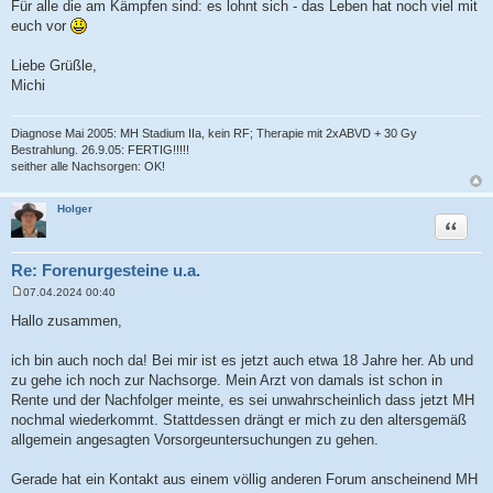
Für alle die am Kämpfen sind: es lohnt sich - das Leben hat noch viel mit
euch vor
Liebe Grüßle,
Michi
Diagnose Mai 2005: MH Stadium IIa, kein RF; Therapie mit 2xABVD + 30 Gy
Bestrahlung. 26.9.05: FERTIG!!!!!
seither alle Nachsorgen: OK!
Holger
Zitat
Re: Forenurgesteine u.a.
07.04.2024 00:40
B
e
Hallo zusammen,
i
t
r
ich bin auch noch da! Bei mir ist es jetzt auch etwa 18 Jahre her. Ab und
a
zu gehe ich noch zur Nachsorge. Mein Arzt von damals ist schon in
g
Rente und der Nachfolger meinte, es sei unwahrscheinlich dass jetzt MH
nochmal wiederkommt. Stattdessen drängt er mich zu den altersgemäß
allgemein angesagten Vorsorgeuntersuchungen zu gehen.
Gerade hat ein Kontakt aus einem völlig anderen Forum anscheinend MH