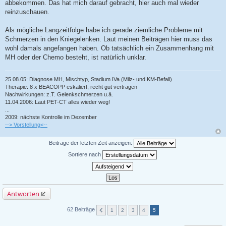
abbekommen. Das hat mich darauf gebracht, hier auch mal wieder
reinzuschauen.
Als mögliche Langzeitfolge habe ich gerade ziemliche Probleme mit
Schmerzen in den Kniegelenken. Laut meinen Beiträgen hier muss das
wohl damals angefangen haben. Ob tatsächlich ein Zusammenhang mit
MH oder der Chemo besteht, ist natürlich unklar.
25.08.05: Diagnose MH, Mischtyp, Stadium IVa (Milz- und KM-Befall)
Therapie: 8 x BEACOPP eskaliert, recht gut vertragen
Nachwirkungen: z.T. Gelenkschmerzen u.ä.
11.04.2006: Laut PET-CT alles wieder weg!
...
2009: nächste Kontrolle im Dezember
--> Vorstellung<--
Beiträge der letzten Zeit anzeigen:
Sortiere nach
Antworten
62 Beiträge
1
2
3
4
5