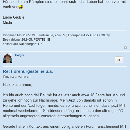
Für alle die am Kämpfen sind: es lohnt sich - das Leben hat noch viel mit
euch vor
Liebe Grüßle,
Michi
Diagnose Mai 2005: MH Stadium IIa, kein RF; Therapie mit 2xABVD + 30 Gy
Bestrahlung. 26.9.05: FERTIG!!!!!
seither alle Nachsorgen: OK!
Holger
Zitat
Re: Forenurgesteine u.a.
07.04.2024 00:40
B
e
Hallo zusammen,
i
t
r
ich bin auch noch da! Bei mir ist es jetzt auch etwa 18 Jahre her. Ab und
a
zu gehe ich noch zur Nachsorge. Mein Arzt von damals ist schon in
g
Rente und der Nachfolger meinte, es sei unwahrscheinlich dass jetzt MH
nochmal wiederkommt. Stattdessen drängt er mich zu den altersgemäß
allgemein angesagten Vorsorgeuntersuchungen zu gehen.
Gerade hat ein Kontakt aus einem völlig anderen Forum anscheinend MH