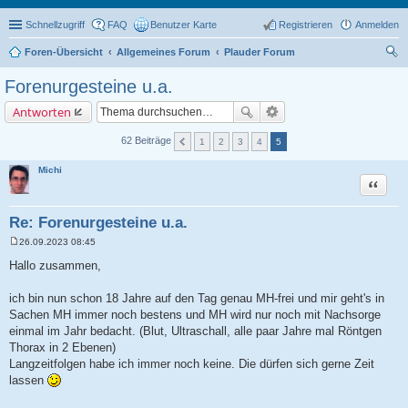
Schnellzugriff
FAQ
Benutzer Karte
Registrieren
Anmelden
Foren-Übersicht
Allgemeines Forum
Plauder Forum
uc
Forenurgesteine u.a.
he
Antworten
62 Beiträge
1
2
3
4
5
Michi
Zitat
Re: Forenurgesteine u.a.
26.09.2023 08:45
B
e
Hallo zusammen,
i
t
r
ich bin nun schon 18 Jahre auf den Tag genau MH-frei und mir geht's in
a
Sachen MH immer noch bestens und MH wird nur noch mit Nachsorge
g
einmal im Jahr bedacht. (Blut, Ultraschall, alle paar Jahre mal Röntgen
Thorax in 2 Ebenen)
Langzeitfolgen habe ich immer noch keine. Die dürfen sich gerne Zeit
lassen