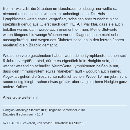
Bei mir war z.B. die Situation im Bauchraum eindeutig, nur wollte da
niemand reinschneiden, wenn nicht unbedingt nötig. Die Hals-
Lymphknoten waren etwas vergrößert, schauten aber zunächst nicht
spezifisch genug aus ... erst nach dem PET-CT war klar, dass sie auch
befallen waren; dann wurde auch einer entnommen. Meine Blutwerte
waren übrigens bis wenige Wochen vor der Diagnose auch nicht sehr
aussagekräftig - und wegen des Diabetes habe ich in den letzten Jahren
regelmäßig ein Blutbild gemacht.
Wie schon viele geschrieben haben: wenn deine Lymphknoten schon seit
8 Jahren vergrößert sind, dürfte es eigentlich kein Hodgkin sein, der
wächst wesentlich schneller. Vergrößerte Lymphknoten heißen ja nur,
dass dein Immunsystem etwas "daneben" läuft - wodurch auch immer.
Abgeklärt gehört die Geschichte natürlich schon. Wobei 19 mm jetzt nicht
soooo riesig klingt - schon etwas größer, aber da gibts beim Hodgkin ganz
andere Kaliber ....
Alles Gute weiterhin!
Hodgkin Mischtyp Stadium IIIB; Diagnose September 2018
Diabetes II schon seit > 10 J
6x BEACOPP eskaliert, von "voller Eskalation" bis Stufe 1