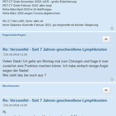
PET-CT Ende November 2018: mCR - große Erleichterung
PET-CT Ende Februar 2019: alles weg!
Reha März/April 2019 in St.Veit/Pongau
Reha März 2020 wegen Corona abgebrochen
NU 2-7 inkl LuRö, Sono: alles ok
letzte Diabetes-Kontrolle Februar 2021: gut eingestellt mit leichter Steigerung
fragenueberfragen
Zitat
Re: Verzweifel - Seit 7 Jahren geschwollene Lymphknoten
01.03.2019 11:33
B
e
Vielen Dank! Ich gehe am Montag mal zum Chirurgen und frage b man
i
zunächst eine Punktion machen könne. Ich habe einfach riesige Angst
t
r
wegen der Narbe!
a
Wie sieht das bei euch aus ?
g
Blechmeister
Zitat
Re: Verzweifel - Seit 7 Jahren geschwollene Lymphknoten
01.03.2019 12:25
B
e
Hi,
i