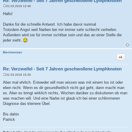
Re: Verzweifel - Seit 7 Jahren geschwollene Lymphknoten
01.03.2019 12:46
B
e
Hallo!
i
t
r
Danke für die schnelle Antwort. Ich habe davor nunmal
a
Trotzdem Angst weil Narben bei mir immer sehr schlecht verheilen.
g
Außerdem wird sie für immer sichtbar sein und das an einer Stelle die
jeder sieht.
Blechmeister
Zitat
Re: Verzweifel - Seit 7 Jahren geschwollene Lymphknoten
01.03.2019 15:30
B
e
Aber mal ehrlich. Entweder will man wissen was mit einem los ist oder
i
eben nicht. Wenn es dir gesundheitlich nicht gut geht, dann macht man
t
r
es. Aber es bringt wirklich nichts, Wochen darüber zu diskutieren ob man
a
was machen will. Und eine Narbe ist glaub ich bei einer schlimmeren
g
Diagnose das kleinere Übel.
Bis dahin
Patrick