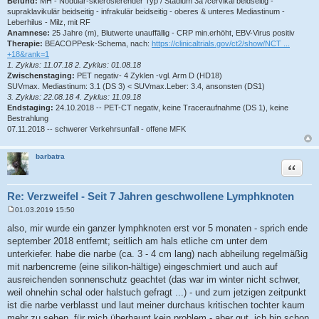
Befund:
MH - Nodulär-sklerosierender Typ / Stadium 3a /cervikal beidseitig -
supraklavikulär beidseitig - infrakulär beidseitig - oberes & unteres Mediastinum -
Leberhilus - Milz, mit RF
Anamnese:
25 Jahre (m), Blutwerte unauffällig - CRP min.erhöht, EBV-Virus positiv
Therapie:
BEACOPPesk-Schema, nach:
https://clinicaltrials.gov/ct2/show/NCT ...
+18&rank=1
1. Zyklus: 11.07.18 2. Zyklus: 01.08.18
Zwischenstaging:
PET negativ- 4 Zyklen -vgl. Arm D (HD18)
SUVmax. Mediastinum: 3.1 (DS 3) < SUVmax.Leber: 3.4, ansonsten (DS1)
3. Zyklus: 22.08.18 4. Zyklus: 11.09.18
Endstaging:
24.10.2018 -- PET-CT negativ, keine Traceraufnahme (DS 1), keine
Bestrahlung
07.11.2018 -- schwerer Verkehrsunfall - offene MFK
barbatra
Zitat
Re: Verzweifel - Seit 7 Jahren geschwollene Lymphknoten
01.03.2019 15:50
B
e
also, mir wurde ein ganzer lymphknoten erst vor 5 monaten - sprich ende
i
september 2018 entfernt; seitlich am hals etliche cm unter dem
t
r
unterkiefer. habe die narbe (ca. 3 - 4 cm lang) nach abheilung regelmäßig
a
mit narbencreme (eine silikon-hältige) eingeschmiert und auch auf
g
ausreichenden sonnenschutz geachtet (das war im winter nicht schwer,
weil ohnehin schal oder halstuch gefragt ...) - und zum jetzigen zeitpunkt
ist die narbe verblasst und laut meiner durchaus kritischen tochter kaum
mehr zu sehen. für mich überhaupt kein problem - aber gut, ich bin schon