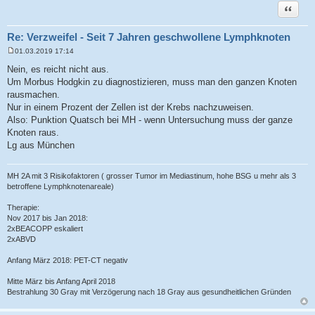
Zitat
Re: Verzweifel - Seit 7 Jahren geschwollene Lymphknoten
01.03.2019 17:14
B
e
Nein, es reicht nicht aus.
i
Um Morbus Hodgkin zu diagnostizieren, muss man den ganzen Knoten
t
r
rausmachen.
a
Nur in einem Prozent der Zellen ist der Krebs nachzuweisen.
g
Also: Punktion Quatsch bei MH - wenn Untersuchung muss der ganze
Knoten raus.
Lg aus München
MH 2A mit 3 Risikofaktoren ( grosser Tumor im Mediastinum, hohe BSG u mehr als 3
betroffene Lymphknotenareale)
Therapie:
Nov 2017 bis Jan 2018:
2xBEACOPP eskaliert
2xABVD
Anfang März 2018: PET-CT negativ
Mitte März bis Anfang April 2018
Bestrahlung 30 Gray mit Verzögerung nach 18 Gray aus gesundheitlichen Gründen