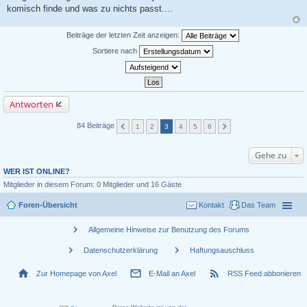
komisch finde und was zu nichts passt....
Beiträge der letzten Zeit anzeigen:
Sortiere nach
Antworten
84 Beiträge
1
2
3
4
5
6
Gehe zu
WER IST ONLINE?
Mitglieder in diesem Forum: 0 Mitglieder und 16 Gäste
Foren-Übersicht
Kontakt
Das Team
chevron_right
Allgemeine Hinweise zur Benutzung des Forums
chevron_right
chevron_right
Datenschutzerklärung
Haftungsauschluss
home
mail_outline
rss_feed
Zur Homepage von Axel
E-Mail an Axel
RSS Feed abbonieren