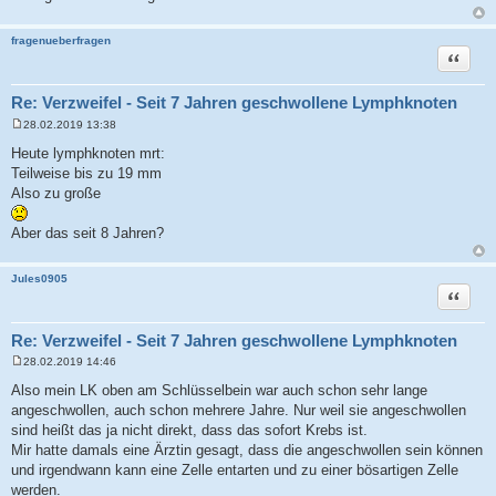
fragenueberfragen
Zitat
Re: Verzweifel - Seit 7 Jahren geschwollene Lymphknoten
28.02.2019 13:38
B
e
Heute lymphknoten mrt:
i
Teilweise bis zu 19 mm
t
r
Also zu große
a
g
Aber das seit 8 Jahren?
Jules0905
Zitat
Re: Verzweifel - Seit 7 Jahren geschwollene Lymphknoten
28.02.2019 14:46
B
e
Also mein LK oben am Schlüsselbein war auch schon sehr lange
i
angeschwollen, auch schon mehrere Jahre. Nur weil sie angeschwollen
t
r
sind heißt das ja nicht direkt, dass das sofort Krebs ist.
a
Mir hatte damals eine Ärztin gesagt, dass die angeschwollen sein können
g
und irgendwann kann eine Zelle entarten und zu einer bösartigen Zelle
werden.