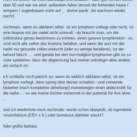
über 50 und war nie eitel. außerdem fallen derzeit die fehlenden haare /
wimpern / augenbrauen mehr auf ... (keine panik: die wachsen wieder
nach!)
nochmals: wenn du abklären willst, ob ein lymphom vorliegt oder nicht, ist
eine biopsie mit der nadel
nicht
sinnvoll - da braucht man, um die
zellstruktur genau bestimmen zu können, einen ganzen lymphknoten - es
sind nicht alle zellen des knotens befallen, und wenn der arzt mit der
nadel nur gesunde zellen erwischt (oder zu wenige befallene), ist der
befund falsch .... und gerade bei den non-hodgkin-lymphomen gibt es so
viele spielarten, dass die abgrenzung laut meiner onkologin alles andere
als einfach ist.
ich schließe mich patrick an: wenn du wirklich abklären willst, ob ein
lymphom vorliegt, dann spring über deinen schatten - und verwende
hinterher (nach kompletter abheilung!) meinetwegen einen abdeckstift für
die narbe ... so wie meine töchter seinerzeit in der pubertät für ihre akne
...
und ich wiederhole mich nochmals: wurde schon überprüft, ob irgendeine
virusinfektion (EBV z.b.) oder borreliose dahinter steckt?
liebe grüße barbara