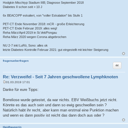
Hodgkin Mischtyp Stadium IIIB; Diagnose September 2018
Diabetes II schon seit > 10 J
6x BEACOPP eskaliert, von "voller Eskalation" bis Stufe 1
PET-CT Ende November 2018: mCR - große Erleichterung
PET-CT Ende Februar 2019: alles weg!
Reha März/April 2019 in St.Veit/Pongau
Reha März 2020 wegen Corona abgebrochen
NU 2-7 inkl LuRö, Sono: alles ok
letzte Diabetes-Kontrolle Februar 2021: gut eingestellt mit leichter Steigerung
fragenueberfragen
Zitat
Re: Verzweifel - Seit 7 Jahren geschwollene Lymphknoten
01.03.2019 17:01
B
e
Danke für eure Tipps:
i
t
r
Borreliose wurde getestet, da war nichts. EBV Weißbuchs jetzt nicht.
a
Könnte es das auch sein und dann so ewig geschwollen sein ?
g
Natürlich habt ihr recht, aber kann man erstmal eine Punktion machen
und wenn es dann positiv ist reicht das dann doch aus oder ?
Haidhauserin