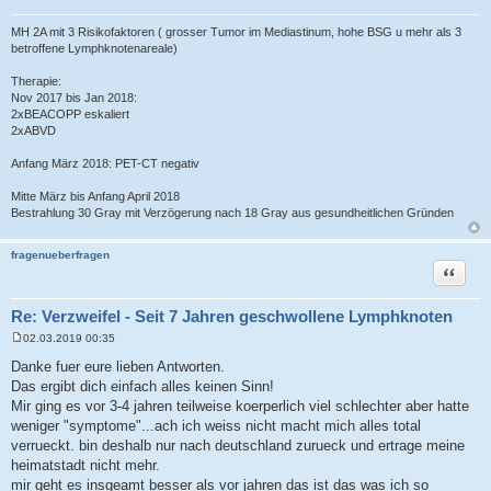
g
MH 2A mit 3 Risikofaktoren ( grosser Tumor im Mediastinum, hohe BSG u mehr als 3
betroffene Lymphknotenareale)
Therapie:
Nov 2017 bis Jan 2018:
2xBEACOPP eskaliert
2xABVD
Anfang März 2018: PET-CT negativ
Mitte März bis Anfang April 2018
Bestrahlung 30 Gray mit Verzögerung nach 18 Gray aus gesundheitlichen Gründen
fragenueberfragen
Zitat
Re: Verzweifel - Seit 7 Jahren geschwollene Lymphknoten
02.03.2019 00:35
B
e
Danke fuer eure lieben Antworten.
i
Das ergibt dich einfach alles keinen Sinn!
t
r
Mir ging es vor 3-4 jahren teilweise koerperlich viel schlechter aber hatte
a
weniger "symptome"...ach ich weiss nicht macht mich alles total
g
verrueckt. bin deshalb nur nach deutschland zurueck und ertrage meine
heimatstadt nicht mehr.
mir geht es insgeamt besser als vor jahren das ist das was ich so