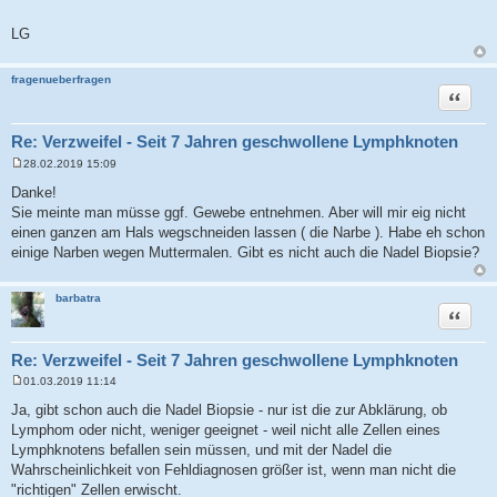
LG
fragenueberfragen
Zitat
Re: Verzweifel - Seit 7 Jahren geschwollene Lymphknoten
28.02.2019 15:09
B
e
Danke!
i
Sie meinte man müsse ggf. Gewebe entnehmen. Aber will mir eig nicht
t
r
einen ganzen am Hals wegschneiden lassen ( die Narbe ). Habe eh schon
a
einige Narben wegen Muttermalen. Gibt es nicht auch die Nadel Biopsie?
g
barbatra
Zitat
Re: Verzweifel - Seit 7 Jahren geschwollene Lymphknoten
01.03.2019 11:14
B
e
Ja, gibt schon auch die Nadel Biopsie - nur ist die zur Abklärung, ob
i
Lymphom oder nicht, weniger geeignet - weil nicht alle Zellen eines
t
r
Lymphknotens befallen sein müssen, und mit der Nadel die
a
Wahrscheinlichkeit von Fehldiagnosen größer ist, wenn man nicht die
g
"richtigen" Zellen erwischt.