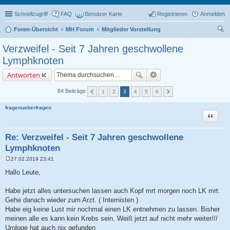
Schnellzugriff
FAQ
Benutzer Karte
Registrieren
Anmelden
Foren-Übersicht
MH Forum
Mitglieder Vorstellung
uc
Verzweifel - Seit 7 Jahren geschwollene
he
Lymphknoten
Antworten
84 Beiträge
1
2
3
4
5
6
fragenueberfragen
Zitat
Re: Verzweifel - Seit 7 Jahren geschwollene
Lymphknoten
27.02.2019 23:41
B
e
Hallo Leute,
i
t
r
Habe jetzt alles untersuchen lassen auch Kopf mrt morgen noch LK mrt.
a
Gehe danach wieder zum Arzt. ( Internisten )
g
Habe eig keine Lust mir nochmal einen LK entnehmen zu lassen. Bisher
meinen alle es kann kein Krebs sein. Weiß jetzt auf nicht mehr weiter///
Urologe hat auch nix gefunden