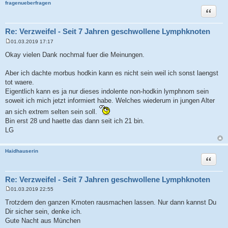
fragenueberfragen
Zitat
Re: Verzweifel - Seit 7 Jahren geschwollene Lymphknoten
01.03.2019 17:17
B
e
Okay vielen Dank nochmal fuer die Meinungen.
i
t
r
Aber ich dachte morbus hodkin kann es nicht sein weil ich sonst laengst
a
tot waere.
g
Eigentlich kann es ja nur dieses indolente non-hodkin lymphnom sein
soweit ich mich jetzt informiert habe. Welches wiederum in jungen Alter
an sich extrem selten sein soll.
Bin erst 28 und haette das dann seit ich 21 bin.
LG
Haidhauserin
Zitat
Re: Verzweifel - Seit 7 Jahren geschwollene Lymphknoten
01.03.2019 22:55
B
e
Trotzdem den ganzen Kmoten rausmachen lassen. Nur dann kannst Du
i
Dir sicher sein, denke ich.
t
r
Gute Nacht aus München
a