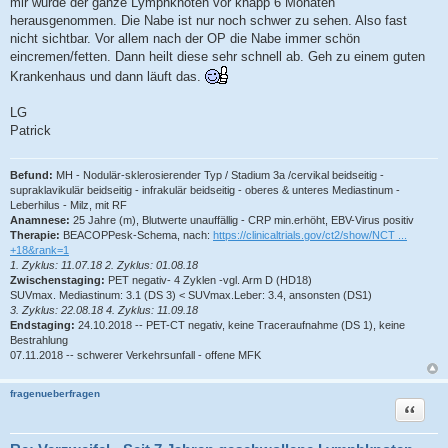
mir wurde der ganze Lymphknoten vor knapp 6 Monaten
t
r
herausgenommen. Die Nabe ist nur noch schwer zu sehen. Also fast
a
nicht sichtbar. Vor allem nach der OP die Nabe immer schön
g
eincremen/fetten. Dann heilt diese sehr schnell ab. Geh zu einem guten
Krankenhaus und dann läuft das.
LG
Patrick
Befund:
MH - Nodulär-sklerosierender Typ / Stadium 3a /cervikal beidseitig -
supraklavikulär beidseitig - infrakulär beidseitig - oberes & unteres Mediastinum -
Leberhilus - Milz, mit RF
Anamnese:
25 Jahre (m), Blutwerte unauffällig - CRP min.erhöht, EBV-Virus positiv
Therapie:
BEACOPPesk-Schema, nach:
https://clinicaltrials.gov/ct2/show/NCT ...
+18&rank=1
1. Zyklus: 11.07.18 2. Zyklus: 01.08.18
Zwischenstaging:
PET negativ- 4 Zyklen -vgl. Arm D (HD18)
SUVmax. Mediastinum: 3.1 (DS 3) < SUVmax.Leber: 3.4, ansonsten (DS1)
3. Zyklus: 22.08.18 4. Zyklus: 11.09.18
Endstaging:
24.10.2018 -- PET-CT negativ, keine Traceraufnahme (DS 1), keine
Bestrahlung
07.11.2018 -- schwerer Verkehrsunfall - offene MFK
fragenueberfragen
Zitat