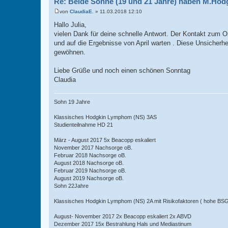
Re: Beide Söhne (19 und 21 Jahre) haben M.Hod
von
ClaudiaE.
»
11.03.2018 12:10
B
e
Hallo Julia,
i
vielen Dank für deine schnelle Antwort. Der Kontakt zum On
t
r
und auf die Ergebnisse von April warten . Diese Unsicher
a
gewöhnen.
g
Liebe Grüße und noch einen schönen Sonntag
Claudia
Sohn 19 Jahre
Klassisches Hodgkin Lymphom (NS) 3AS
Studienteilnahme HD 21
März - August 2017 5x Beacopp eskaliert
November 2017 Nachsorge oB.
Februar 2018 Nachsorge oB.
August 2018 Nachsorge oB.
Februar 2019 Nachsorge oB.
August 2019 Nachsorge oB.
Sohn 22Jahre
Klassisches Hodgkin Lymphom (NS) 2A mit Risikofaktoren ( hohe BSG 
August- November 2017 2x Beacopp eskaliert 2x ABVD
Dezember 2017 15x Bestrahlung Hals und Mediastinum