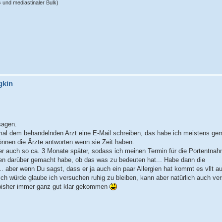
und mediastinaler Bulk)
gkin
sagen.
 mal dem behandelnden Arzt eine E-Mail schreiben, das habe ich meistens ge
önnen die Ärzte antworten wenn sie Zeit haben.
er auch so ca. 3 Monate später, sodass ich meinen Termin für die Portentnah
ken darüber gemacht habe, ob das was zu bedeuten hat... Habe dann die
 aber wenn Du sagst, dass er ja auch ein paar Allergien hat kommt es vllt au
! Ich würde glaube ich versuchen ruhig zu bleiben, kann aber natürlich auch ve
h bisher immer ganz gut klar gekommen