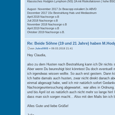
Klassisches Hodgkin Lymphom (NS) 2A mit Risikofaktoren ( hohe BSG 
August- November 2017 2x Beacopp eskaliert 2x ABVD
Dezember 2017 15x Bestrahlung Hals und Mediastinum
April 2018 Nachsorge o.B
Juli 2018 Nachsorge o.B
November 2018 Nachsorge o.B
April 2019 Nachsorge o.B
Oktober 2019 Nachsorge o.B.
Re: Beide Söhne (19 und 21 Jahre) haben M.Hod
von
Jules0905
»
09.03.2018 21:41
B
e
Hey Claudia,
i
t
r
also zu dem Husten nach Bestrahlung kann ich Dir nichts 
a
Aber wenn Du beunruhigt bist könntest Du doch eventuell
g
ich irgendwas wissen wollte. So auch erst gestern. Dann k
Ich hatte damals auch husten, zwar nicht direkt danach ab
einmal abgesagt habe, weil ich mir natürlich sofort Gedan
Nachsorgeuntersuchung abgewartet.. war alles in Ordnung...
und bis April ist es natürlich auch nicht mehr so lange hin
dass man sich sorgen macht... Also mit den Mails bin ic
Alles Gute und liebe Grüße!