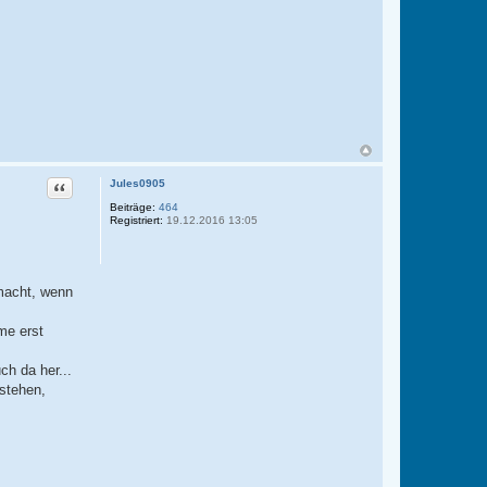
Zitat
Jules0905
Beiträge:
464
Registriert:
19.12.2016 13:05
macht, wenn
me erst
ch da her...
rstehen,