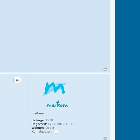
Zitat
maikom
Beiträge:
1270
Registriert:
17.08.2012 12:17
Wohnort:
Deetz
Kontaktdaten:
K
o