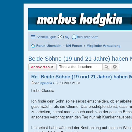
Schnellzugriff
FAQ
Benutzer Karte
Foren-Übersicht
MH Forum
Mitglieder Vorstellung
Beide Söhne (19 und 21 Jahre) haben 
Antworten
Re: Beide Söhne (19 und 21 Jahre) haben 
von
nymeria
»
23.11.2017 21:03
B
e
Liebe Claudia
i
t
r
Ich finde dein Sohn sollte selbst entscheiden, ob er arbeit
a
geschwächt, als die Chemo. Das erschöpfende ist, dass m
g
zu arbeiten, zumal man ja auch noch von der ganzen Behan
ansonsten verbringt man den Tag nur mit Krankenhausbesu
Ich selbst habe während der Bestrahlung auf eigenen Wunsc