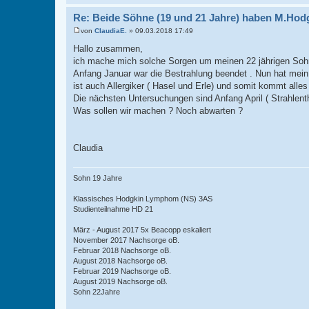
Re: Beide Söhne (19 und 21 Jahre) haben M.Hod
von
ClaudiaE.
»
09.03.2018 17:49
B
e
Hallo zusammen,
i
ich mache mich solche Sorgen um meinen 22 jährigen Sohn.
t
r
Anfang Januar war die Bestrahlung beendet . Nun hat mei
a
ist auch Allergiker ( Hasel und Erle) und somit kommt all
g
Die nächsten Untersuchungen sind Anfang April ( Strahlen
Was sollen wir machen ? Noch abwarten ?
Claudia
Sohn 19 Jahre
Klassisches Hodgkin Lymphom (NS) 3AS
Studienteilnahme HD 21
März - August 2017 5x Beacopp eskaliert
November 2017 Nachsorge oB.
Februar 2018 Nachsorge oB.
August 2018 Nachsorge oB.
Februar 2019 Nachsorge oB.
August 2019 Nachsorge oB.
Sohn 22Jahre