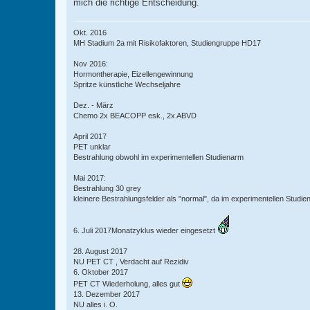
mich die richtige Entscheidung.
Okt. 2016
MH Stadium 2a mit Risikofaktoren, Studiengruppe HD17
Nov 2016:
Hormontherapie, Eizellengewinnung
Spritze künstliche Wechseljahre
Dez. - März
Chemo 2x BEACOPP esk., 2x ABVD
April 2017
PET unklar
Bestrahlung obwohl im experimentellen Studienarm
Mai 2017:
Bestrahlung 30 grey
kleinere Bestrahlungsfelder als "normal", da im experimentellen Studi
6. Juli 2017Monatzyklus wieder eingesetzt
28. August 2017
NU PET CT , Verdacht auf Rezidiv
6. Oktober 2017
PET CT Wiederholung, alles gut
13. Dezember 2017
NU alles i. O.