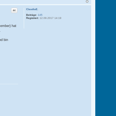
Zitat
ClaudiaE.
Beiträge:
145
Registriert:
12.09.2017 14:19
zember) hat
.
nd bin