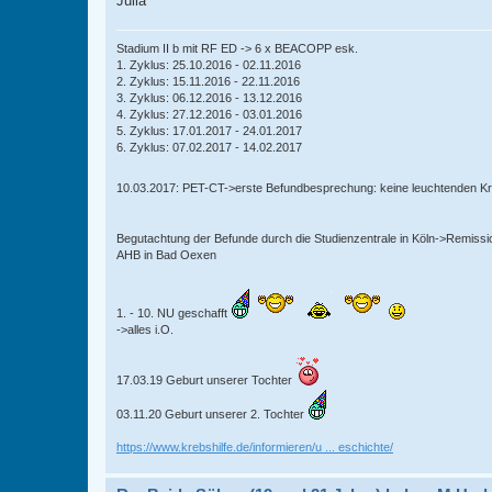
Julia
Stadium II b mit RF ED -> 6 x BEACOPP esk.
1. Zyklus: 25.10.2016 - 02.11.2016
2. Zyklus: 15.11.2016 - 22.11.2016
3. Zyklus: 06.12.2016 - 13.12.2016
4. Zyklus: 27.12.2016 - 03.01.2016
5. Zyklus: 17.01.2017 - 24.01.2017
6. Zyklus: 07.02.2017 - 14.02.2017
10.03.2017: PET-CT->erste Befundbesprechung: keine leuchtenden K
Begutachtung der Befunde durch die Studienzentrale in Köln->Remiss
AHB in Bad Oexen
1. - 10. NU geschafft
->alles i.O.
17.03.19 Geburt unserer Tochter
03.11.20 Geburt unserer 2. Tochter
https://www.krebshilfe.de/informieren/u ... eschichte/