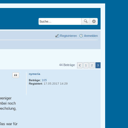
Registrieren
Anmelden
44 Beiträge
1
2
3
Zitat
nymeria
Beiträge:
105
Registriert:
17.05.2017 14:29
weniger
nbei noch
wechslung,
Das war für