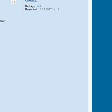
Zitat
ClaudiaE.
Beiträge:
145
Registriert:
12.09.2017 14:19
dran