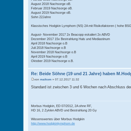
August 2018 Nachsorge oB.
Februar 2019 Nachsorge oB.
August 2019 Nachsorge oB.
Sohn 22Jahre
Klassisches Hodgkin Lymphom (NS) 2A mit Risikofaktoren ( hohe BSG 
August- November 2017 2x Beacopp eskaliert 2x ABVD
Dezember 2017 15x Bestrahlung Hals und Mediastinum
April 2018 Nachsorge o.B
Juli 2018 Nachsorge o.B
November 2018 Nachsorge o.B
April 2019 Nachsorge o.B
Oktober 2019 Nachsorge o.B.
Re: Beide Söhne (19 und 21 Jahre) haben M.Hod
von
maikom
»
07.12.2017 11:32
B
e
Standard ist zwischen 3 und 6 Wochen nach Abschluss de
i
t
r
a
g
Morbus Hodgkin, ED 07/2012, 2A ohne RF,
HD 16, 2 Zyklen ABVD und Bestrahlung 20 Gy
Wissenswertes über Morbus Hodgkin
http://www.hodgkinlymphom.de