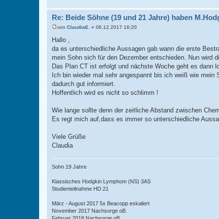
Re: Beide Söhne (19 und 21 Jahre) haben M.Hod
von
ClaudiaE.
»
06.12.2017 16:20
B
e
Hallo ,
i
da es unterschiedliche Aussagen gab wann die erste Bestr
t
r
mein Sohn sich für den Dezember entschieden. Nun wird dies
a
Das Plan CT ist erfolgt und nächste Woche geht es dann l
g
Ich bin wieder mal sehr angespannt bis ich weiß wie mein S
dadurch gut informiert.
Hoffentlich wird es nicht so schlimm !
Wie lange sollte denn der zeitliche Abstand zwischen Che
Es regt mich auf,dass es immer so unterschiedliche Auss
Viele Grüße
Claudia
Sohn 19 Jahre
Klassisches Hodgkin Lymphom (NS) 3AS
Studienteilnahme HD 21
März - August 2017 5x Beacopp eskaliert
November 2017 Nachsorge oB.
Februar 2018 Nachsorge oB.