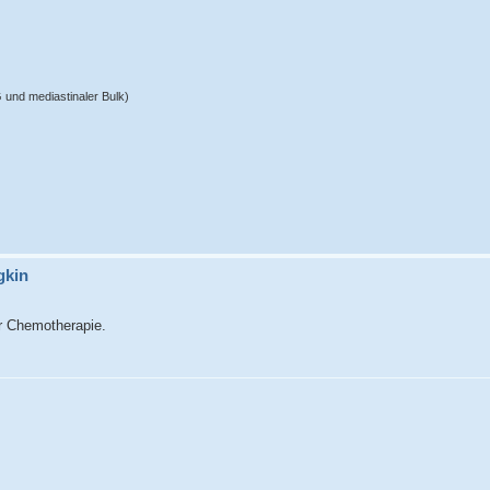
und mediastinaler Bulk)
gkin
r Chemotherapie.