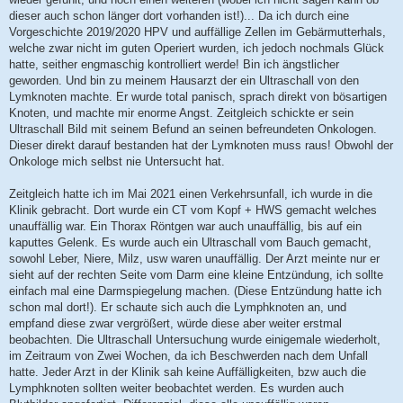
dieser auch schon länger dort vorhanden ist!)... Da ich durch eine
Vorgeschichte 2019/2020 HPV und auffällige Zellen im Gebärmutterhals,
welche zwar nicht im guten Operiert wurden, ich jedoch nochmals Glück
hatte, seither engmaschig kontrolliert werde! Bin ich ängstlicher
geworden. Und bin zu meinem Hausarzt der ein Ultraschall von den
Lymknoten machte. Er wurde total panisch, sprach direkt von bösartigen
Knoten, und machte mir enorme Angst. Zeitgleich schickte er sein
Ultraschall Bild mit seinem Befund an seinen befreundeten Onkologen.
Dieser direkt darauf bestanden hat der Lymknoten muss raus! Obwohl der
Onkologe mich selbst nie Untersucht hat.
Zeitgleich hatte ich im Mai 2021 einen Verkehrsunfall, ich wurde in die
Klinik gebracht. Dort wurde ein CT vom Kopf + HWS gemacht welches
unauffällig war. Ein Thorax Röntgen war auch unauffällig, bis auf ein
kaputtes Gelenk. Es wurde auch ein Ultraschall vom Bauch gemacht,
sowohl Leber, Niere, Milz, usw waren unauffällig. Der Arzt meinte nur er
sieht auf der rechten Seite vom Darm eine kleine Entzündung, ich sollte
einfach mal eine Darmspiegelung machen. (Diese Entzündung hatte ich
schon mal dort!). Er schaute sich auch die Lymphknoten an, und
empfand diese zwar vergrößert, würde diese aber weiter erstmal
beobachten. Die Ultraschall Untersuchung wurde einigemale wiederholt,
im Zeitraum von Zwei Wochen, da ich Beschwerden nach dem Unfall
hatte. Jeder Arzt in der Klinik sah keine Auffälligkeiten, bzw auch die
Lymphknoten sollten weiter beobachtet werden. Es wurden auch