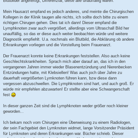
Blutbilder angefertigt, Differenzial, diese alle unauffällig waren.
Mein Hausarzt empfand es jedoch anderes, und meinte die Chirurgischen
Kollegen in der Klinik taugen alle nichts, ich sollte doch bitte zu einem
richtigen Chirugen gehen. Dies tat ich dann! Dieser empfand die
Lymphknoten zwar auch vergrößert, allerdings vom Ultraschall Bild her
unauffällig, so das er diese auch weiter beobachten würde und weitere
Diagnostik empfiehlt. U.a. nochmals ein Blutbild, die Abklärung ob andere
Erkrankungen vorliegen und die Vorstellung beim Frauenarzt.
Der Frauenarzt konnte keine Erkrankungen feststellen. Also auch keine
Geschlechtskrankheiten. Sprach mich aber darauf an, das ich in den
vergangenen Jahren immer wieder Blasenentzündung und Nierenbecken
Entzündungen hatte, mit Klebsiellen! Was auch joch über Jahre zu
dauerhaft vergrößerten Lymknoten führen kann, bzw diese dann
vergessen abzuschwellen. Die Lymphknoten sind hart, und auch groß. Er
würde mir empfehlen abzuwarten! Er stellte aber eine Schwangerschaft
fest
In dieser ganzen Zeit sind die Lymphknoten weder größer noch kleiner
geworden...
Ich bekam noch vom Chirurgen eine Überweisung zu einem Radiologen,
der sein Fachgebiet den Lymknoten widmet, lange Vorsitzender Präsident
für Lymknoten und deren Erkrankungen war. Bücher schrieb. Dieser