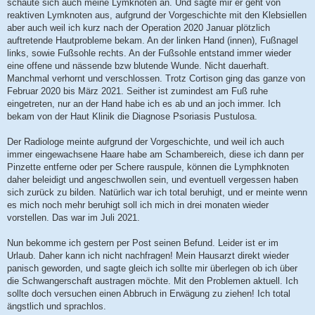
schaute sich auch meine Lymknoten an. Und sagte mir er geht von
reaktiven Lymknoten aus, aufgrund der Vorgeschichte mit den Klebsiellen
aber auch weil ich kurz nach der Operation 2020 Januar plötzlich
auftretende Hautprobleme bekam. An der linken Hand (innen), Fußnagel
links, sowie Fußsohle rechts. An der Fußsohle entstand immer wieder
eine offene und nässende bzw blutende Wunde. Nicht dauerhaft.
Manchmal verhornt und verschlossen. Trotz Cortison ging das ganze von
Februar 2020 bis März 2021. Seither ist zumindest am Fuß ruhe
eingetreten, nur an der Hand habe ich es ab und an joch immer. Ich
bekam von der Haut Klinik die Diagnose Psoriasis Pustulosa.
Der Radiologe meinte aufgrund der Vorgeschichte, und weil ich auch
immer eingewachsene Haare habe am Schambereich, diese ich dann per
Pinzette entferne oder per Schere rauspule, können die Lymphknoten
daher beleidigt und angeschwollen sein, und eventuell vergessen haben
sich zurück zu bilden. Natürlich war ich total beruhigt, und er meinte wenn
es mich noch mehr beruhigt soll ich mich in drei monaten wieder
vorstellen. Das war im Juli 2021.
Nun bekomme ich gestern per Post seinen Befund. Leider ist er im
Urlaub. Daher kann ich nicht nachfragen! Mein Hausarzt direkt wieder
panisch geworden, und sagte gleich ich sollte mir überlegen ob ich über
die Schwangerschaft austragen möchte. Mit den Problemen aktuell. Ich
sollte doch versuchen einen Abbruch in Erwägung zu ziehen! Ich total
ängstlich und sprachlos.