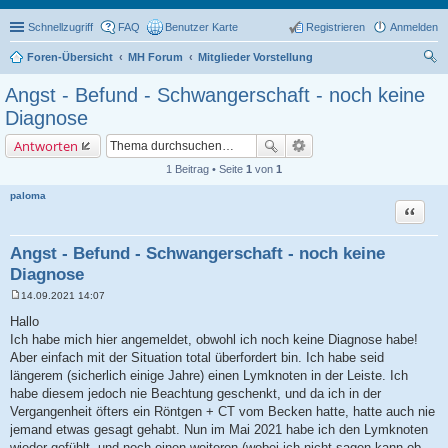
Schnellzugriff
FAQ
Benutzer Karte
Registrieren
Anmelden
Foren-Übersicht
MH Forum
Mitglieder Vorstellung
uc
Angst - Befund - Schwangerschaft - noch keine
he
Diagnose
Antworten
1 Beitrag • Seite
1
von
1
paloma
Zitat
Angst - Befund - Schwangerschaft - noch keine
Diagnose
14.09.2021 14:07
B
e
Hallo
i
Ich habe mich hier angemeldet, obwohl ich noch keine Diagnose habe!
t
r
Aber einfach mit der Situation total überfordert bin. Ich habe seid
a
längerem (sicherlich einige Jahre) einen Lymknoten in der Leiste. Ich
g
habe diesem jedoch nie Beachtung geschenkt, und da ich in der
Vergangenheit öfters ein Röntgen + CT vom Becken hatte, hatte auch nie
jemand etwas gesagt gehabt. Nun im Mai 2021 habe ich den Lymknoten
wieder gefühlt, und noch einen weiteren (wobei ich nicht sagen kann ob