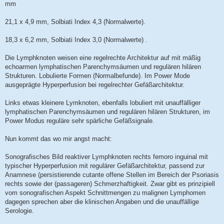
mm
21,1 x 4,9 mm, Solbiati Index 4,3 (Normalwerte).
18,3 x 6,2 mm, Solbiati Index 3,0 (Normalwerte) .
Die Lymphknoten weisen eine regelrechte Architektur auf mit mäßig
echoarmen lymphatischen Parenchymsäumen und regulären hilären
Strukturen. Lobulierte Formen (Normalbefunde). Im Power Mode
ausgeprägte Hyperperfusion bei regelrechter Gefäßarchitektur.
Links etwas kleinere Lymknoten, ebenfalls lobuliert mit unauffälliger
lymphatischen Parenchymsäumen und regulären hilären Strukturen, im
Power Modus reguläre sehr spärliche Gefäßsignale.
Nun kommt das wo mir angst macht:
Sonografisches Bild reaktiver Lymphknoten rechts femoro inguinal mit
typischer Hyperperfusion mit regulärer Gefäßarchitektur, passend zur
Anamnese (persistierende cutante offene Stellen im Bereich der Psoriasis
rechts sowie der (passageren) Schmerzhaftigkeit. Zwar gibt es prinzipiell
vom sonografischen Aspekt Schnittmengen zu malignen Lymphomen
dagegen sprechen aber die klinischen Angaben und die unauffällige
Serologie.