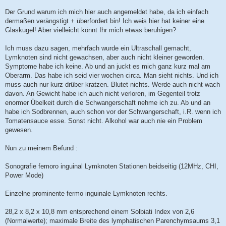
Der Grund warum ich mich hier auch angemeldet habe, da ich einfach
dermaßen verängstigt + überfordert bin! Ich weis hier hat keiner eine
Glaskugel! Aber vielleicht könnt Ihr mich etwas beruhigen?
Ich muss dazu sagen, mehrfach wurde ein Ultraschall gemacht,
Lymknoten sind nicht gewachsen, aber auch nicht kleiner geworden.
Symptome habe ich keine. Ab und an juckt es mich ganz kurz mal am
Oberarm. Das habe ich seid vier wochen circa. Man sieht nichts. Und ich
muss auch nur kurz drüber kratzen. Blutet nichts. Werde auch nicht wach
davon. An Gewicht habe ich auch nicht verloren, im Gegenteil trotz
enormer Übelkeit durch die Schwangerschaft nehme ich zu. Ab und an
habe ich Sodbrennen, auch schon vor der Schwangerschaft, i.R. wenn ich
Tomatensauce esse. Sonst nicht. Alkohol war auch nie ein Problem
gewesen.
Nun zu meinem Befund :
Sonografie femoro inguinal Lymknoten Stationen beidseitig (12MHz, CHI,
Power Mode)
Einzelne prominente fermo inguinale Lymknoten rechts.
28,2 x 8,2 x 10,8 mm entsprechend einem Solbiati Index von 2,6
(Normalwerte); maximale Breite des lymphatischen Parenchymsaums 3,1