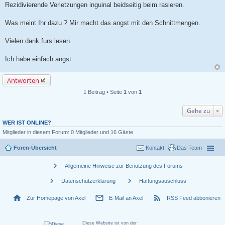
Rezidivierende Verletzungen inguinal beidseitig beim rasieren.
Was meint Ihr dazu ? Mir macht das angst mit den Schnittmengen.
Vielen dank furs lesen.
Ich habe einfach angst.
Antworten
1 Beitrag • Seite
1
von
1
Gehe zu
WER IST ONLINE?
Mitglieder in diesem Forum: 0 Mitglieder und 16 Gäste
Foren-Übersicht
Kontakt
Das Team
chevron_right
Allgemeine Hinweise zur Benutzung des Forums
chevron_right
chevron_right
Datenschutzerklärung
Haftungsauschluss
home
mail_outline
rss_feed
Zur Homepage von Axel
E-Mail an Axel
RSS Feed abbonieren
Diese Website ist von der