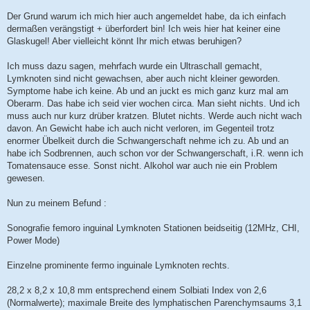
Der Grund warum ich mich hier auch angemeldet habe, da ich einfach
dermaßen verängstigt + überfordert bin! Ich weis hier hat keiner eine
Glaskugel! Aber vielleicht könnt Ihr mich etwas beruhigen?
Ich muss dazu sagen, mehrfach wurde ein Ultraschall gemacht,
Lymknoten sind nicht gewachsen, aber auch nicht kleiner geworden.
Symptome habe ich keine. Ab und an juckt es mich ganz kurz mal am
Oberarm. Das habe ich seid vier wochen circa. Man sieht nichts. Und ich
muss auch nur kurz drüber kratzen. Blutet nichts. Werde auch nicht wach
davon. An Gewicht habe ich auch nicht verloren, im Gegenteil trotz
enormer Übelkeit durch die Schwangerschaft nehme ich zu. Ab und an
habe ich Sodbrennen, auch schon vor der Schwangerschaft, i.R. wenn ich
Tomatensauce esse. Sonst nicht. Alkohol war auch nie ein Problem
gewesen.
Nun zu meinem Befund :
Sonografie femoro inguinal Lymknoten Stationen beidseitig (12MHz, CHI,
Power Mode)
Einzelne prominente fermo inguinale Lymknoten rechts.
28,2 x 8,2 x 10,8 mm entsprechend einem Solbiati Index von 2,6
(Normalwerte); maximale Breite des lymphatischen Parenchymsaums 3,1