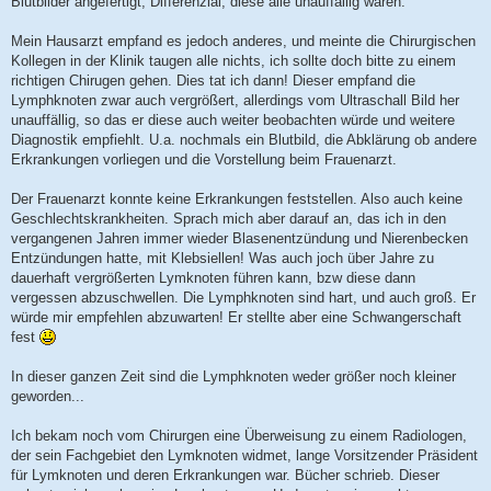
Blutbilder angefertigt, Differenzial, diese alle unauffällig waren.
Mein Hausarzt empfand es jedoch anderes, und meinte die Chirurgischen
Kollegen in der Klinik taugen alle nichts, ich sollte doch bitte zu einem
richtigen Chirugen gehen. Dies tat ich dann! Dieser empfand die
Lymphknoten zwar auch vergrößert, allerdings vom Ultraschall Bild her
unauffällig, so das er diese auch weiter beobachten würde und weitere
Diagnostik empfiehlt. U.a. nochmals ein Blutbild, die Abklärung ob andere
Erkrankungen vorliegen und die Vorstellung beim Frauenarzt.
Der Frauenarzt konnte keine Erkrankungen feststellen. Also auch keine
Geschlechtskrankheiten. Sprach mich aber darauf an, das ich in den
vergangenen Jahren immer wieder Blasenentzündung und Nierenbecken
Entzündungen hatte, mit Klebsiellen! Was auch joch über Jahre zu
dauerhaft vergrößerten Lymknoten führen kann, bzw diese dann
vergessen abzuschwellen. Die Lymphknoten sind hart, und auch groß. Er
würde mir empfehlen abzuwarten! Er stellte aber eine Schwangerschaft
fest
In dieser ganzen Zeit sind die Lymphknoten weder größer noch kleiner
geworden...
Ich bekam noch vom Chirurgen eine Überweisung zu einem Radiologen,
der sein Fachgebiet den Lymknoten widmet, lange Vorsitzender Präsident
für Lymknoten und deren Erkrankungen war. Bücher schrieb. Dieser