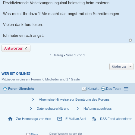
Rezidivierende Verletzungen inguinal beidseitig beim rasieren.
Was meint Ihr dazu ? Mir macht das angst mit den Schnittmengen.
Vielen dank furs lesen.
Ich habe einfach angst.
Antworten
1 Beitrag • Seite
1
von
1
Gehe zu
WER IST ONLINE?
Mitglieder in diesem Forum: 0 Mitglieder und 17 Gäste
Foren-Übersicht
Kontakt
Das Team
chevron_right
Allgemeine Hinweise zur Benutzung des Forums
chevron_right
chevron_right
Datenschutzerklärung
Haftungsauschluss
home
mail_outline
rss_feed
Zur Homepage von Axel
E-Mail an Axel
RSS Feed abbonieren
Diese Website ist von der