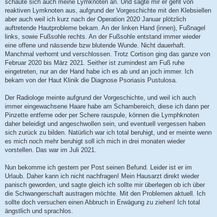
schaute sich auch meine Lymknoten an. Und sagte mir er geht von
reaktiven Lymknoten aus, aufgrund der Vorgeschichte mit den Klebsiellen
aber auch weil ich kurz nach der Operation 2020 Januar plötzlich
auftretende Hautprobleme bekam. An der linken Hand (innen), Fußnagel
links, sowie Fußsohle rechts. An der Fußsohle entstand immer wieder
eine offene und nässende bzw blutende Wunde. Nicht dauerhaft.
Manchmal verhornt und verschlossen. Trotz Cortison ging das ganze von
Februar 2020 bis März 2021. Seither ist zumindest am Fuß ruhe
eingetreten, nur an der Hand habe ich es ab und an joch immer. Ich
bekam von der Haut Klinik die Diagnose Psoriasis Pustulosa.
Der Radiologe meinte aufgrund der Vorgeschichte, und weil ich auch
immer eingewachsene Haare habe am Schambereich, diese ich dann per
Pinzette entferne oder per Schere rauspule, können die Lymphknoten
daher beleidigt und angeschwollen sein, und eventuell vergessen haben
sich zurück zu bilden. Natürlich war ich total beruhigt, und er meinte wenn
es mich noch mehr beruhigt soll ich mich in drei monaten wieder
vorstellen. Das war im Juli 2021.
Nun bekomme ich gestern per Post seinen Befund. Leider ist er im
Urlaub. Daher kann ich nicht nachfragen! Mein Hausarzt direkt wieder
panisch geworden, und sagte gleich ich sollte mir überlegen ob ich über
die Schwangerschaft austragen möchte. Mit den Problemen aktuell. Ich
sollte doch versuchen einen Abbruch in Erwägung zu ziehen! Ich total
ängstlich und sprachlos.