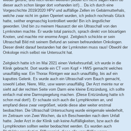
dieser auch schon länger dort vorhanden ist!)... Da ich durch eine
Vorgeschichte 2019/2020 HPV und auffällige Zellen im Gebärmutterhals,
welche zwar nicht im guten Operiert wurden, ich jedoch nochmals Glück
hatte, seither engmaschig kontrolliert werde! Bin ich ängstlicher
geworden. Und bin zu meinem Hausarzt der ein Ultraschall von den
Lymknoten machte. Er wurde total panisch, sprach direkt von bösartigen
Knoten, und machte mir enorme Angst. Zeitgleich schickte er sein
Ultraschall Bild mit seinem Befund an seinen befreundeten Onkologen.
Dieser direkt darauf bestanden hat der Lymknoten muss raus! Obwohl der
Onkologe mich selbst nie Untersucht hat.
Zeitgleich hatte ich im Mai 2021 einen Verkehrsunfall, ich wurde in die
Klinik gebracht. Dort wurde ein CT vom Kopf + HWS gemacht welches
unauffällig war. Ein Thorax Röntgen war auch unauffällig, bis auf ein
kaputtes Gelenk. Es wurde auch ein Ultraschall vom Bauch gemacht,
sowohl Leber, Niere, Milz, usw waren unauffällig. Der Arzt meinte nur er
sieht auf der rechten Seite vom Darm eine kleine Entzündung, ich sollte
einfach mal eine Darmspiegelung machen. (Diese Entzündung hatte ich
schon mal dort!). Er schaute sich auch die Lymphknoten an, und
empfand diese zwar vergrößert, würde diese aber weiter erstmal
beobachten. Die Ultraschall Untersuchung wurde einigemale wiederholt,
im Zeitraum von Zwei Wochen, da ich Beschwerden nach dem Unfall
hatte. Jeder Arzt in der Klinik sah keine Auffälligkeiten, bzw auch die
Lymphknoten sollten weiter beobachtet werden. Es wurden auch