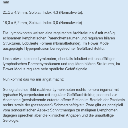
mm
21,1 x 4,9 mm, Solbiati Index 4,3 (Normalwerte).
18,3 x 6,2 mm, Solbiati Index 3,0 (Normalwerte) .
Die Lymphknoten weisen eine regelrechte Architektur auf mit mäßig
echoarmen lymphatischen Parenchymsäumen und regulären hilären
Strukturen. Lobulierte Formen (Normalbefunde). Im Power Mode
ausgeprägte Hyperperfusion bei regelrechter Gefäßarchitektur.
Links etwas kleinere Lymknoten, ebenfalls lobuliert mit unauffälliger
lymphatischen Parenchymsäumen und regulären hilären Strukturen, im
Power Modus reguläre sehr spärliche Gefäßsignale.
Nun kommt das wo mir angst macht:
Sonografisches Bild reaktiver Lymphknoten rechts femoro inguinal mit
typischer Hyperperfusion mit regulärer Gefäßarchitektur, passend zur
Anamnese (persistierende cutante offene Stellen im Bereich der Psoriasis
rechts sowie der (passageren) Schmerzhaftigkeit. Zwar gibt es prinzipiell
vom sonografischen Aspekt Schnittmengen zu malignen Lymphomen
dagegen sprechen aber die klinischen Angaben und die unauffällige
Serologie.