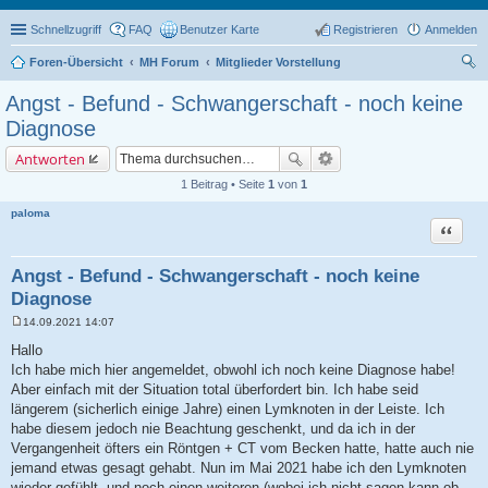
Schnellzugriff
FAQ
Benutzer Karte
Registrieren
Anmelden
Foren-Übersicht
MH Forum
Mitglieder Vorstellung
uc
Angst - Befund - Schwangerschaft - noch keine
he
Diagnose
Antworten
1 Beitrag • Seite
1
von
1
paloma
Zitat
Angst - Befund - Schwangerschaft - noch keine
Diagnose
14.09.2021 14:07
B
e
Hallo
i
Ich habe mich hier angemeldet, obwohl ich noch keine Diagnose habe!
t
r
Aber einfach mit der Situation total überfordert bin. Ich habe seid
a
längerem (sicherlich einige Jahre) einen Lymknoten in der Leiste. Ich
g
habe diesem jedoch nie Beachtung geschenkt, und da ich in der
Vergangenheit öfters ein Röntgen + CT vom Becken hatte, hatte auch nie
jemand etwas gesagt gehabt. Nun im Mai 2021 habe ich den Lymknoten
wieder gefühlt, und noch einen weiteren (wobei ich nicht sagen kann ob