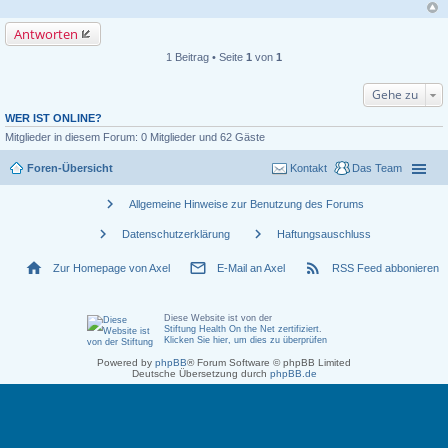
Antworten
1 Beitrag • Seite
1
von
1
Gehe zu
WER IST ONLINE?
Mitglieder in diesem Forum: 0 Mitglieder und 62 Gäste
Foren-Übersicht
Kontakt
Das Team
chevron_right
Allgemeine Hinweise zur Benutzung des Forums
chevron_right
chevron_right
Datenschutzerklärung
Haftungsauschluss
home
mail_outline
rss_feed
Zur Homepage von Axel
E-Mail an Axel
RSS Feed abbonieren
Diese Website ist von der
Stiftung Health On the Net zertifiziert
.
Klicken Sie hier, um dies zu überprüfen
Powered by
phpBB
® Forum Software © phpBB Limited
Deutsche Übersetzung durch
phpBB.de