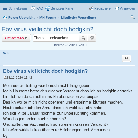
Schnellzugriff
FAQ
Benutzer Karte
Registrieren
Anmelden
Foren-Übersicht
MH Forum
Mitglieder Vorstellung
uc
Ebv virus vielleicht doch hodgkin?
he
Antworten
1 Beitrag • Seite
1
von
1
Vali
Zitat
Ebv virus vielleicht doch hodgkin?
28.12.2020 11:42
B
e
Mein erster Beitrag wurde noch nicht freigegeben.
i
Mein Hausarzt hatte den grossen Verdacht dass ich an hodgkin erkrankt
t
r
bin. Ich würde daraufhin ins kh überwiesen zur biopsie.
a
Das kh wollte mich nicht operieren und ersteinmal bluttest machen.
g
Heute bekam ich den Anruf dass ich wohl das ebv habe.
Ich soll Mitte Januar nochmal zur Untersuchung kommen.
War das jemanden auch schon so?
Und äußert ein Arzt einfach so so einen krassen Verdacht?
Ich wäre wirklich froh über eure Erfahrungen und Meinungen.
Lg