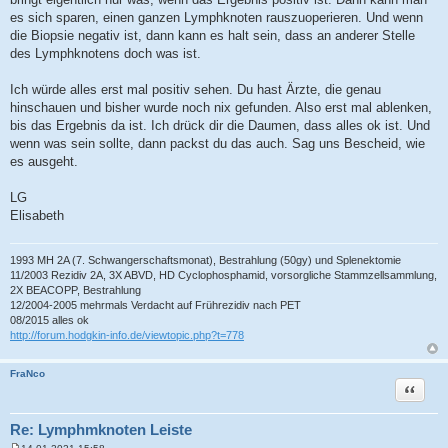
es sich sparen, einen ganzen Lymphknoten rauszuoperieren. Und wenn
die Biopsie negativ ist, dann kann es halt sein, dass an anderer Stelle
des Lymphknotens doch was ist.
Ich würde alles erst mal positiv sehen. Du hast Ärzte, die genau
hinschauen und bisher wurde noch nix gefunden. Also erst mal ablenken,
bis das Ergebnis da ist. Ich drück dir die Daumen, dass alles ok ist. Und
wenn was sein sollte, dann packst du das auch. Sag uns Bescheid, wie
es ausgeht.
LG
Elisabeth
1993 MH 2A (7. Schwangerschaftsmonat), Bestrahlung (50gy) und Splenektomie
11/2003 Rezidiv 2A, 3X ABVD, HD Cyclophosphamid, vorsorgliche Stammzellsammlung,
2X BEACOPP, Bestrahlung
12/2004-2005 mehrmals Verdacht auf Frührezidiv nach PET
08/2015 alles ok
http://forum.hodgkin-info.de/viewtopic.php?t=778
FraNco
Zitat
Re: Lymphmknoten Leiste