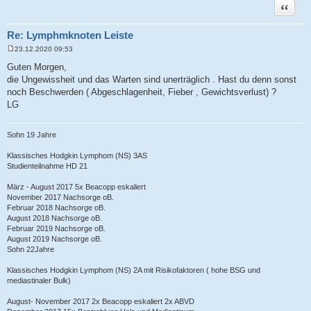
Zitat
Re: Lymphmknoten Leiste
23.12.2020 09:53
B
e
Guten Morgen,
i
die Ungewissheit und das Warten sind unerträglich . Hast du denn sonst
t
r
noch Beschwerden ( Abgeschlagenheit, Fieber , Gewichtsverlust) ?
a
LG
g
Sohn 19 Jahre
Klassisches Hodgkin Lymphom (NS) 3AS
Studienteilnahme HD 21
März - August 2017 5x Beacopp eskaliert
November 2017 Nachsorge oB.
Februar 2018 Nachsorge oB.
August 2018 Nachsorge oB.
Februar 2019 Nachsorge oB.
August 2019 Nachsorge oB.
Sohn 22Jahre
Klassisches Hodgkin Lymphom (NS) 2A mit Risikofaktoren ( hohe BSG und
mediastinaler Bulk)
August- November 2017 2x Beacopp eskaliert 2x ABVD