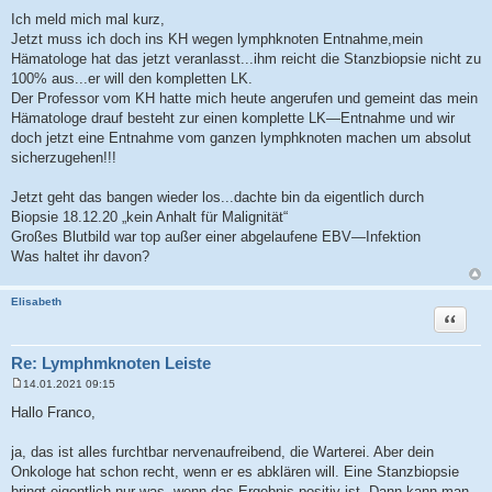
B
e
Ich meld mich mal kurz,
i
Jetzt muss ich doch ins KH wegen lymphknoten Entnahme,mein
t
r
Hämatologe hat das jetzt veranlasst...ihm reicht die Stanzbiopsie nicht zu
a
100% aus...er will den kompletten LK.
g
Der Professor vom KH hatte mich heute angerufen und gemeint das mein
Hämatologe drauf besteht zur einen komplette LK—Entnahme und wir
doch jetzt eine Entnahme vom ganzen lymphknoten machen um absolut
sicherzugehen!!!
Jetzt geht das bangen wieder los...dachte bin da eigentlich durch
Biopsie 18.12.20 „kein Anhalt für Malignität“
Großes Blutbild war top außer einer abgelaufene EBV—Infektion
Was haltet ihr davon?
Elisabeth
Zitat
Re: Lymphmknoten Leiste
14.01.2021 09:15
B
e
Hallo Franco,
i
t
r
ja, das ist alles furchtbar nervenaufreibend, die Warterei. Aber dein
a
Onkologe hat schon recht, wenn er es abklären will. Eine Stanzbiopsie
g
bringt eigentlich nur was, wenn das Ergebnis positiv ist. Dann kann man