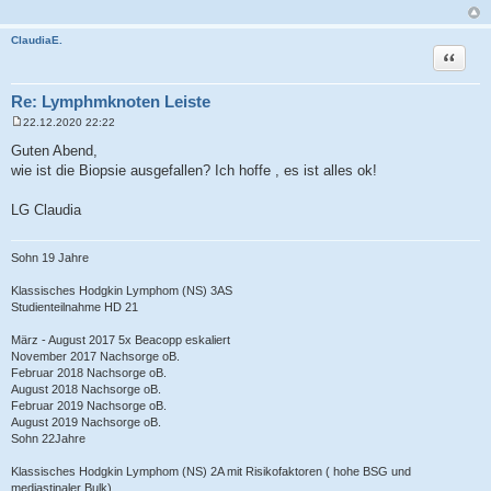
r
a
g
ClaudiaE.
Zitat
Re: Lymphmknoten Leiste
22.12.2020 22:22
B
e
Guten Abend,
i
wie ist die Biopsie ausgefallen? Ich hoffe , es ist alles ok!
t
r
a
LG Claudia
g
Sohn 19 Jahre
Klassisches Hodgkin Lymphom (NS) 3AS
Studienteilnahme HD 21
März - August 2017 5x Beacopp eskaliert
November 2017 Nachsorge oB.
Februar 2018 Nachsorge oB.
August 2018 Nachsorge oB.
Februar 2019 Nachsorge oB.
August 2019 Nachsorge oB.
Sohn 22Jahre
Klassisches Hodgkin Lymphom (NS) 2A mit Risikofaktoren ( hohe BSG und
mediastinaler Bulk)