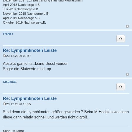
Dezember 2017 15x Bestrahlung Hals und Mediastinum
April 2018 Nachsorge o.B
Juli 2018 Nachsorge o.B
November 2018 Nachsorge o.B
April 2019 Nachsorge o.B
Oktober 2019 Nachsorge o.B.
FraNco
Zitat
Re: Lymphmknoten Leiste
23.12.2020 09:57
B
e
Absolut garnichts..keine Beschwerden
i
Sogar die Blutwerte sind top
t
r
a
g
ClaudiaE.
Zitat
Re: Lymphmknoten Leiste
23.12.2020 13:55
B
e
Sind denn die Lymphknoten größer geworden ? Beim M.Hodgkin wachsen
i
diese dann relativ schnell und werden richtig groß.
t
r
a
g
Sohn 19 Jahre