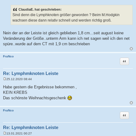
B
e
i
ClaudiaE. hat geschrieben:
t
Sind denn die Lymphknoten größer geworden ? Beim M.Hodgkin
r
a
wachsen diese dann relativ schnell und werden richtig groß.
g
Nein der an der Leiste ist gleich geblieben 1,8 cm...seit august keine
Veränderung der Größe..unterm Arm kann ich net sagen weil ich den net
spüre..wurde auf dem CT mit 1,9 cm beschrieben
FraNco
Zitat
Re: Lymphmknoten Leiste
25.12.2020 08:44
B
e
Habe gestern die Ergebnisse bekommen ,
i
KEIN KREBS
t
r
Das schönste Weihnachtsgeschenk
a
g
FraNco
Zitat
Re: Lymphmknoten Leiste
13.01.2021 00:27