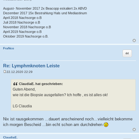
August- November 2017 2x Beacopp eskaliert 2x ABVD
Dezember 2017 15x Bestrahlung Hals und Mediastinum
April 2018 Nachsorge o.B
Juli 2018 Nachsorge o.B
November 2018 Nachsorge o.B
April 2019 Nachsorge o.B
Oktober 2019 Nachsorge o.B.
FraNco
Zitat
Re: Lymphmknoten Leiste
22.12.2020 22:29
B
e
i
ClaudiaE. hat geschrieben:
t
Guten Abend,
r
a
wie ist die Biopsie ausgefallen? Ich hoffe , es ist alles ok!
g
LG Claudia
Nix ist rausgekommen …dauert anscheinend noch…vielleicht bekomme
ich morgen Bescheid ...bin echt schon am durchdrehen
ClaudiaE.