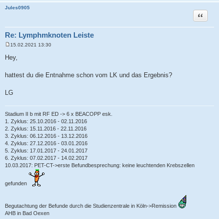
Jules0905
Zitat
Re: Lymphmknoten Leiste
15.02.2021 13:30
B
e
Hey,
i
t
r
hattest du die Entnahme schon vom LK und das Ergebnis?
a
g
LG
Stadium II b mit RF ED -> 6 x BEACOPP esk.
1. Zyklus: 25.10.2016 - 02.11.2016
2. Zyklus: 15.11.2016 - 22.11.2016
3. Zyklus: 06.12.2016 - 13.12.2016
4. Zyklus: 27.12.2016 - 03.01.2016
5. Zyklus: 17.01.2017 - 24.01.2017
6. Zyklus: 07.02.2017 - 14.02.2017
10.03.2017: PET-CT->erste Befundbesprechung: keine leuchtenden Krebszellen
gefunden
Begutachtung der Befunde durch die Studienzentrale in Köln->Remission
AHB in Bad Oexen