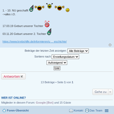
1. - 10. NU geschafft
->alles i.O.
17.03.19 Geburt unserer Tochter
03.11.20 Geburt unserer 2. Tochter
https://www.krebshilfe.de/informieren/u ... eschichte/
Beiträge der letzten Zeit anzeigen:
Sortiere nach
Antworten
13 Beiträge • Seite
1
von
1
Gehe zu
WER IST ONLINE?
Mitglieder in diesem Forum:
Google [Bot]
und 15 Gäste
Foren-Übersicht
Kontakt
Das Team