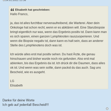
14.01.2021 15:58
B
e
i
Elisabeth hat geschrieben:
t
Hallo Franco,
r
a
g
ja, das ist alles furchtbar nervenaufreibend, die Warterei. Aber dein
Onkologe hat schon recht, wenn er es abklären will. Eine Stanzbiopsie
bringt eigentlich nur was, wenn das Ergebnis positiv ist. Dann kann man
es sich sparen, einen ganzen Lymphknoten rauszuoperieren. Und
wenn die Biopsie negativ ist, dann kann es halt sein, dass an anderer
Stelle des Lymphknotens doch was ist.
Ich würde alles erst mal positiv sehen. Du hast Ärzte, die genau
hinschauen und bisher wurde noch nix gefunden. Also erst mal
ablenken, bis das Ergebnis da ist. Ich drück dir die Daumen, dass alles
ok ist. Und wenn was sein sollte, dann packst du das auch. Sag uns
Bescheid, wie es ausgeht.
LG
Elisabeth
Danke für deine Worte
Ich geb auf jedenfall Bescheid!!!