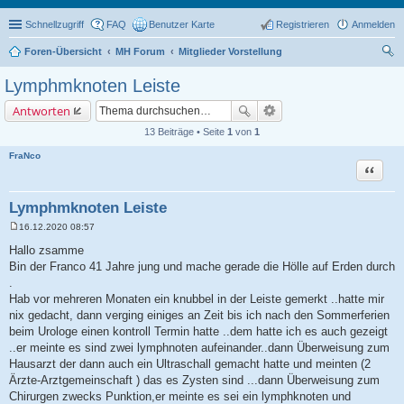
Schnellzugriff
FAQ
Benutzer Karte
Registrieren
Anmelden
Foren-Übersicht
MH Forum
Mitglieder Vorstellung
uc
Lymphmknoten Leiste
he
Antworten
13 Beiträge • Seite
1
von
1
FraNco
Zitat
Lymphmknoten Leiste
16.12.2020 08:57
B
e
Hallo zsamme
i
Bin der Franco 41 Jahre jung und mache gerade die Hölle auf Erden durch
t
r
.
a
Hab vor mehreren Monaten ein knubbel in der Leiste gemerkt ..hatte mir
g
nix gedacht, dann verging einiges an Zeit bis ich nach den Sommerferien
beim Urologe einen kontroll Termin hatte ..dem hatte ich es auch gezeigt
..er meinte es sind zwei lymphnoten aufeinander..dann Überweisung zum
Hausarzt der dann auch ein Ultraschall gemacht hatte und meinten (2
Ärzte-Arztgemeinschaft ) das es Zysten sind ...dann Überweisung zum
Chirurgen zwecks Punktion,er meinte es sei ein lymphknoten und