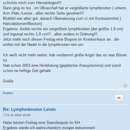
schickte mich zum Hämatologen!!!
Dann ging es los...im Ultraschall hat er vergrößerte lymphknoten ( unterm
Arm /Hals /Leiste ..alles rechte Seite gesehen!!!
Blutbild war alles gut..danach Überweisung zum ct mit Kontrastmittel (
Hals/abdomen/Becken)
Ergebnis: Axillär rechts ein vergrößere lymphknoten (der größte 1,9 cm)
und inguinal rechts 1,8 cm!!!...alles andere in Ordnung!!!
Jetzt steht noch diesen Freitag eine Biopsie im Krankenhaus an...die
wollen mit der Nadel in die lymphknoten rein um
Ich weiß nicht mehr weiter..hab verdammt große Angst das es was Böses
ist.
Hab schon 2003 eine Hirnblutung (geplatztes Aneuyrismma) und somit
schon ne heftige Zeit gehabt .
Grüße
FraNco
Zitat
Re: Lymphmknoten Leiste
21.12.2020 18:09
B
e
Hatte letzten Freitag eine Stanzbiopsie im KH .
i
Ergebnis werde ich wahrscheinlich morgen bekommen!
t