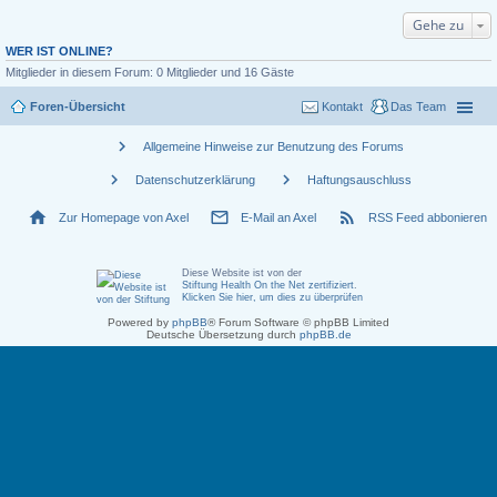
Gehe zu
WER IST ONLINE?
Mitglieder in diesem Forum: 0 Mitglieder und 16 Gäste
Foren-Übersicht
Kontakt
Das Team
chevron_right
Allgemeine Hinweise zur Benutzung des Forums
chevron_right
chevron_right
Datenschutzerklärung
Haftungsauschluss
home
mail_outline
rss_feed
Zur Homepage von Axel
E-Mail an Axel
RSS Feed abbonieren
Diese Website ist von der
Stiftung Health On the Net zertifiziert
.
Klicken Sie hier, um dies zu überprüfen
Powered by
phpBB
® Forum Software © phpBB Limited
Deutsche Übersetzung durch
phpBB.de