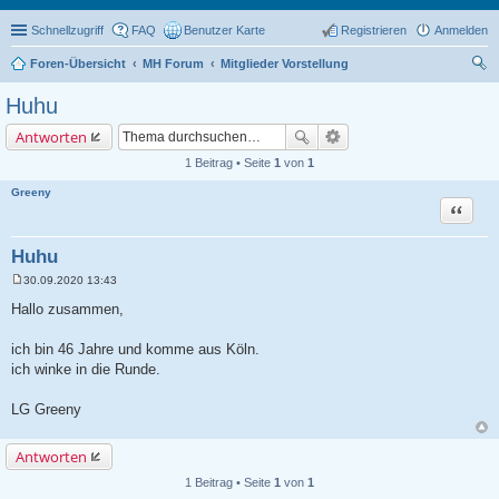
Schnellzugriff
FAQ
Benutzer Karte
Registrieren
Anmelden
Foren-Übersicht
MH Forum
Mitglieder Vorstellung
uc
Huhu
he
Antworten
1 Beitrag • Seite
1
von
1
Greeny
Zitat
Huhu
30.09.2020 13:43
B
e
Hallo zusammen,
i
t
r
ich bin 46 Jahre und komme aus Köln.
a
ich winke in die Runde.
g
LG Greeny
Antworten
1 Beitrag • Seite
1
von
1