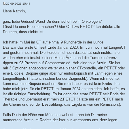
22.09.2023 15:44
B
e
Liebe Kathrin,
i
t
r
ganz liebe Grüsse! Warst Du denn schon beim Onkologen?
a
Lässt Du eine Biopsie machen? Oder CT bzw PETCT? Ich drücke alle
g
Daumen, dass nichts ist.
Ich hatte im Mai im CT auf einmal 9 Rundherde in der Lunge.
Das war das erste CT seit Ende Januar 2020. Im Juni nochmal LungenCT
und gestern nochmal. Die Herde sind noch da...es tut sich nichts...sie
werden eher minimalst kleiner. Meine Ärztin und die Tumorkonferenz
tippen zu 98 Prozent auf Coronareste oä. Hab eine tolle Ärztin. Sie hat
mir 3 Optionen angeboten: weiter wie bisher CTkontrolle, ein PETCT oder
eine Biopsie. Biopsie ginge aber nur endoskopisch mit Lahmlegen eines
Lungenflügels ( hatte ich schon bei der Diagnostik). Wenn ich möchte,
kann man eine Biopsie machen. Sie meint aber, es ist kein Krebs. Ich
habe mich jetzt für ein PETCT im Januar 2024 entschieden. Ich hoffe, es
ist die richtige Entscheidung. Es ist dann das erste PETCT seit Ende der
Therapie und überhaupt erst mein 2.PETCT ( Hatte nur ein PETCT nach
der Chemo und vor der Bestrahlung; das Ergebnis war die Remission.).
Falls Du in der Nähe von München wohnst, kann ich Dir meine
momentane Ärztin im Rechts der Isar nur wärmstens ans Herz legen.