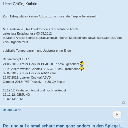
Liebe Grüße, Kathrin
Zum Erfolg gibt es keinen Aufzug.... du musst die Treppe benutzen!!!
MH Stadium 2B, Risikofaktor > als drei befallene Areale
gefestigte Erstdiagnose 03.05.2012
befallene Areale: rechts supraclaviculär, oberes Mediastinum, sowie supraaortale Äste.
kein Organbefall!!!
subfibrile Temperaturen, und Juckreiz ohne Ende
Behandlung:HD 17
21.05.2012: erster Cocktail BEACOOPP esk. geschafft
11.06.2012: zweiter Cocktail BEACOPP esk. mittendrin
02.07.2012: erster Cocktail ABVD intus
16.07.2012: zweiter Cocktail ABVD
Oktober 2012: PET-Possitiv---> 30 Gy folgen
11.12.12 Restaging: Angst und nochmal Angst
12.12.12: GESUND
19.02.13: 3. NU
Haidhauserin
Zitat
Re: und auf einmal schaut man ganz anders in den Spiegel...