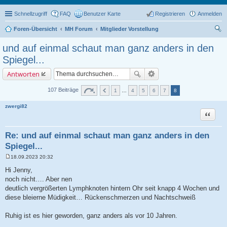
Schnellzugriff
FAQ
Benutzer Karte
Registrieren
Anmelden
Foren-Übersicht
MH Forum
Mitglieder Vorstellung
uc
und auf einmal schaut man ganz anders in den
he
Spiegel...
Antworten
107 Beiträge
1
…
4
5
6
7
8
zwergi82
Zitat
Re: und auf einmal schaut man ganz anders in den
Spiegel...
18.09.2023 20:32
B
e
Hi Jenny,
i
noch nicht…. Aber nen
t
r
deutlich vergrößerten Lymphknoten hintern Ohr seit knapp 4 Wochen und
a
diese bleierne Müdigkeit… Rückenschmerzen und Nachtschweiß
g
Ruhig ist es hier geworden, ganz anders als vor 10 Jahren.