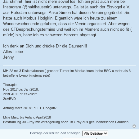
Ja, stimmt, hier ist nicht mehr soviel los. Ich bin jetzt auch mehr bei
Instagram (@haidhauserin) unterwegs. Da ist ja auch der Eisvogel e.V.
aus Potsdam unterwegs. Anke Simon hat diesen Verein gegründet. Sie
hatte auch Morbus Hodgkin. Eigentlich wäre ich heute zu einem
Wanderwochenende gefahren, dass der Verein organisiert. Aber wegen
des CTBesprechungstermins und weil ich im Moment auch nicht so fit (
müde) bin, habe ich es schweren Herzens abgesagt.
Ich denk an Dich und drücke Dir die Daumen!!!
Alles Liebe
Jenny
MH 2A mit 3 Risikofaktoren ( grosser Tumor im Mediastinum, hohe BSG u mehr als 3
betroffene Lymphknotenareale)
Therapie:
Nov 2017 bis Jan 2018:
2xBEACOPP eskaliert
2xABVD
Anfang März 2018: PET-CT negativ
Mitte März bis Anfang April 2018
Bestrahlung 30 Gray mit Verzögerung nach 18 Gray aus gesundheitlichen Gründen
Beiträge der letzten Zeit anzeigen: