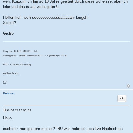
weh. Kurzum ich bin so 10 Jahre gealtert durch diese Scheisse, aber ich
lebe und das is am wichtigsten!!
Hoffentlich noch seeeeeeeeeeäääääääähr lange!!!
Selbst?
Grüße
Diagnose: 17.12.11: MH 3B + 3 RF
Beacopp gest. 1 (Ende Dezember 2011)---> 6 (Ende April 2012)
PET CT negativ (Ende Mai)
Auf Bewährung...
CV
Robbert
Zitat
30.04.2013 07:39
B
e
Hallo,
i
t
r
nachdem nun gestern meine 2. NU war, habe ich positive Nachrichten.
a