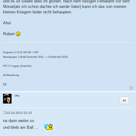
und es ist soweit alles im grünen. Nach nem riesigen Fehlalarm vor nem
g
Monat(als ich schon dachte ich werde Vater) kann ich das von meinen
kleinen Kriegern leider nicht behaupten.
Ahoi
Robert
Diagnose: 17.12.11: MH 3B + 3 RF
Beacopp gest. 1 (Ende Dezember 2011)---> 6 (Ende April 2012)
PET CT negativ (Ende Mai)
Auf Bewährung...
CV
Uta
Zitat
23.10.2013 22:13
B
e
na dann weiter so
i
t
und bleib am Ball ...
r
a