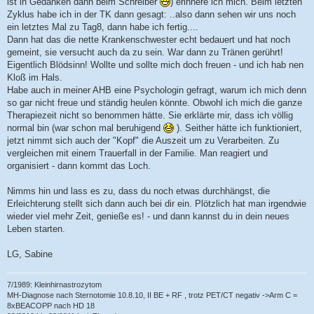
ist in Gedanken dann beim Schreiber
) erinnere ich mich. Beim letzten
Zyklus habe ich in der TK dann gesagt: ..also dann sehen wir uns noch
ein letztes Mal zu Tag8, dann habe ich fertig....
Dann hat das die nette Krankenschwester echt bedauert und hat noch
gemeint, sie versucht auch da zu sein. War dann zu Tränen gerührt!
Eigentlich Blödsinn! Wollte und sollte mich doch freuen - und ich hab nen
Kloß im Hals.
Habe auch in meiner AHB eine Psychologin gefragt, warum ich mich denn
so gar nicht freue und ständig heulen könnte. Obwohl ich mich die ganze
Therapiezeit nicht so benommen hätte. Sie erklärte mir, dass ich völlig
normal bin (war schon mal beruhigend
). Seither hätte ich funktioniert,
jetzt nimmt sich auch der "Kopf" die Auszeit um zu Verarbeiten. Zu
vergleichen mit einem Trauerfall in der Familie. Man reagiert und
organisiert - dann kommt das Loch.
Nimms hin und lass es zu, dass du noch etwas durchhängst, die
Erleichterung stellt sich dann auch bei dir ein. Plötzlich hat man irgendwie
wieder viel mehr Zeit, genieße es! - und dann kannst du in dein neues
Leben starten.
LG, Sabine
7/1989: Kleinhirnastrozytom
MH-Diagnose nach Sternotomie 10.8.10, II BE + RF , trotz PET/CT negativ ->Arm C =
8xBEACOPP nach HD 18