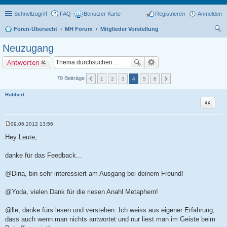
Schnellzugriff
FAQ
Benutzer Karte
Registrieren
Anmelden
Foren-Übersicht
MH Forum
Mitglieder Vorstellung
uc
Neuzugang
he
Antworten
79 Beiträge
1
2
3
4
5
6
Robbert
Zitat
09.06.2012 13:56
B
e
Hey Leute,
i
t
r
danke für das Feedback...
a
g
@Dina, bin sehr interessiert am Ausgang bei deinem Freund!
@Yoda, vielen Dank für die riesen Anahl Metaphern!
@lle, danke fürs lesen und verstehen. Ich weiss aus eigener Erfahrung,
dass auch wenn man nichts antwortet und nur liest man im Geiste beim