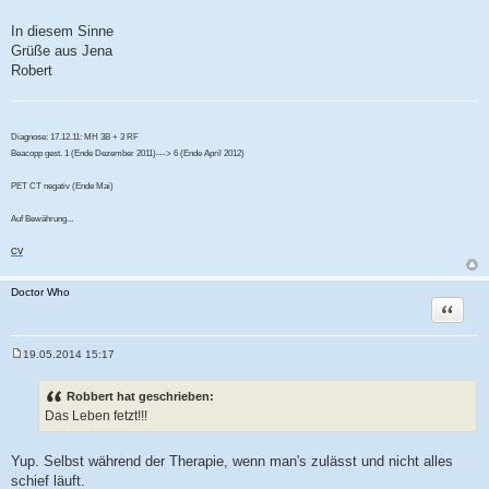
In diesem Sinne
Grüße aus Jena
Robert
Diagnose: 17.12.11: MH 3B + 3 RF
Beacopp gest. 1 (Ende Dezember 2011)---> 6 (Ende April 2012)
PET CT negativ (Ende Mai)
Auf Bewährung...
CV
Doctor Who
Zitat
19.05.2014 15:17
B
e
i
Robbert hat geschrieben:
t
Das Leben fetzt!!!
r
a
g
Yup. Selbst während der Therapie, wenn man's zulässt und nicht alles
schief läuft.