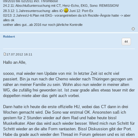
09/2010 bis 02/2011 incl. Thrombose
24.2.11: Abschlußuntersuchung mit CT, Herz-Echo, EKG, Sono: REMISSION!
28.3.12: 1.Jahresuntersuchung: alles iO
Juni 12: Port-Ex
02/13: 2.JahresU-lt.Plan mit EKG- vorangetrieben da ich Rezidiv-Ängste hatte -> aber
alles ok
seither alles gut...ab 2016 nur noch jährliche Kontrolle
Robbert
Zitat
17.07.2012 16:11
B
e
Hallo an Alle,
i
t
r
soooo, mal wieder nen Update von mir. In letzter Zeit ist echt viel
a
passiert. Bin ja nun nach der Chemo wieder nach Thüringen gezogen um
g
näher an meiner Familie zu sein. Wohn also nun wieder in meiner alten
WG, die zufällig frei geworden ist. Ist zwar grade alles etwas teuer mit der
doppelten miete aber das geht auch vorbei.
Dann hatte ich heute die erste offizielle HU, wobei das CT dann in drei
Wochen gemacht wird. Die Sono war erstmal OK. Ansonsten saß ich
gestern für 2 Stunden wieder auf dem Rad und habe heute bissl
Muskelkater. Aber das wird auch wieder besser. Werd mich nun Schritt für
Schritt wieder an die alte Form rantasten. Bissl Diskussion gibt der Port.
Habe da grade auch wieder den Thread im Forum gelesen und es ist eben