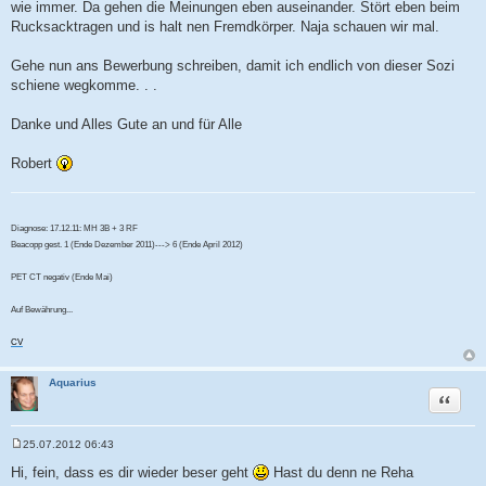
wie immer. Da gehen die Meinungen eben auseinander. Stört eben beim
Rucksacktragen und is halt nen Fremdkörper. Naja schauen wir mal.
Gehe nun ans Bewerbung schreiben, damit ich endlich von dieser Sozi
schiene wegkomme. . .
Danke und Alles Gute an und für Alle
Robert
Diagnose: 17.12.11: MH 3B + 3 RF
Beacopp gest. 1 (Ende Dezember 2011)---> 6 (Ende April 2012)
PET CT negativ (Ende Mai)
Auf Bewährung...
CV
Aquarius
Zitat
25.07.2012 06:43
B
e
Hi, fein, dass es dir wieder beser geht
Hast du denn ne Reha
i