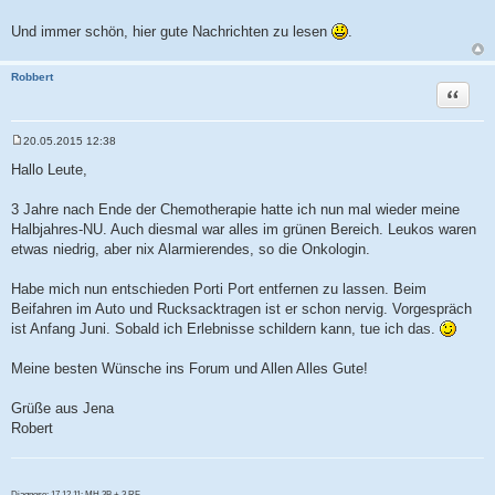
Und immer schön, hier gute Nachrichten zu lesen
.
Robbert
Zitat
20.05.2015 12:38
B
e
Hallo Leute,
i
t
r
3 Jahre nach Ende der Chemotherapie hatte ich nun mal wieder meine
a
Halbjahres-NU. Auch diesmal war alles im grünen Bereich. Leukos waren
g
etwas niedrig, aber nix Alarmierendes, so die Onkologin.
Habe mich nun entschieden Porti Port entfernen zu lassen. Beim
Beifahren im Auto und Rucksacktragen ist er schon nervig. Vorgespräch
ist Anfang Juni. Sobald ich Erlebnisse schildern kann, tue ich das.
Meine besten Wünsche ins Forum und Allen Alles Gute!
Grüße aus Jena
Robert
Diagnose: 17.12.11: MH 3B + 3 RF