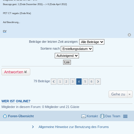
Beacopp gest. 1 (Ende Dezember 2011)---> 6 (Ende April 2012)
PET CT negativ (Ende Mai)
Auf Bewährung...
CV
Beiträge der letzten Zeit anzeigen:
Sortiere nach
Antworten
79 Beiträge
1
2
3
4
5
6
Gehe zu
WER IST ONLINE?
Mitglieder in diesem Forum: 0 Mitglieder und 21 Gäste
Foren-Übersicht
Kontakt
Das Team
chevron_right
Allgemeine Hinweise zur Benutzung des Forums