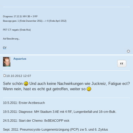
Diagnose: 17.12.11: MH 3B + 3 RF
Beacopp gest. 1 (Ende Dezember 2011)---> 6 (Ende April 2012)
PET CT negativ (Ende Mai)
Auf Bewährung...
CV
Aquarius
Zitat
10.10.2012 12:07
B
e
Sehr schön
Und auch keine Nachwirkungen wie Juckreiz, Fatigue ect?
i
Wenn nein, hast es echt gut getroffen, weiter so
t
r
a
g
10.5.2011: Erster Arztbesuch
19.5.2011: Diagnose: MH Stadium 3 AE mit 4 RF, Lungenbefall und 16-cm-Bulk.
24.5.2011: Start der Chemo: 8xBEACOPP esk
Sept. 2011: Pneumocystis-Lungenentzüngung (PCP) zw 5. und 6. Zyklus