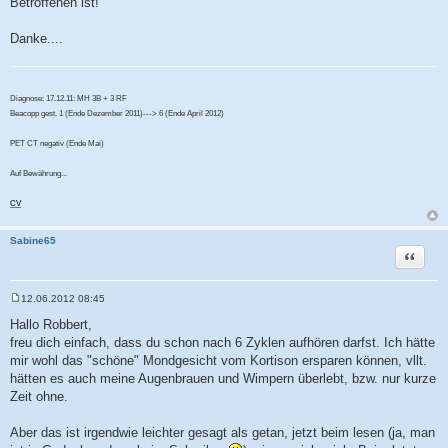
Betroffenen ist!
Danke....
Diagnose: 17.12.11: MH 3B + 3 RF
Beacopp gest. 1 (Ende Dezember 2011)---> 6 (Ende April 2012)
PET CT negativ (Ende Mai)
Auf Bewährung...
CV
Sabine65
Zitat
12.06.2012 08:45
B
e
Hallo Robbert,
i
freu dich einfach, dass du schon nach 6 Zyklen aufhören darfst. Ich hätte
t
r
mir wohl das "schöne" Mondgesicht vom Kortison ersparen können, vllt.
a
hätten es auch meine Augenbrauen und Wimpern überlebt, bzw. nur kurze
g
Zeit ohne.
Aber das ist irgendwie leichter gesagt als getan, jetzt beim lesen (ja, man