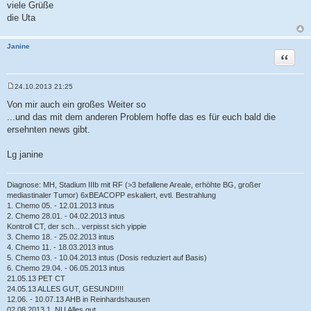
g
viele Grüße
die Uta
Janine
Zitat
24.10.2013 21:25
B
e
Von mir auch ein großes Weiter so
i
...und das mit dem anderen Problem hoffe das es für euch bald die
t
r
ersehnten news gibt.
a
g
Lg janine
Diagnose: MH, Stadium IIIb mit RF (>3 befallene Areale, erhöhte BG, großer
mediastinaler Tumor) 6xBEACOPP eskaliert, evtl. Bestrahlung
1. Chemo 05. - 12.01.2013 intus
2. Chemo 28.01. - 04.02.2013 intus
Kontroll CT, der sch... verpisst sich yippie
3. Chemo 18. - 25.02.2013 intus
4. Chemo 11. - 18.03.2013 intus
5. Chemo 03. - 10.04.2013 intus (Dosis reduziert auf Basis)
6. Chemo 29.04. - 06.05.2013 intus
21.05.13 PET CT
24.05.13 ALLES GUT, GESUND!!!!
12.06. - 10.07.13 AHB in Reinhardshausen
02.08.2013 1. NU Alles gut