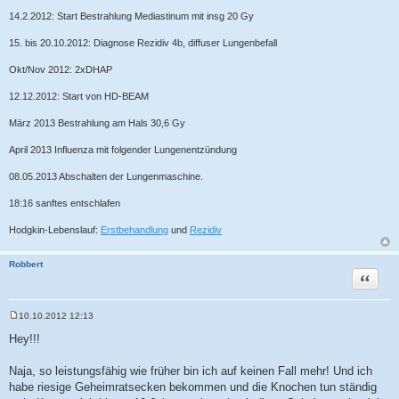
14.2.2012: Start Bestrahlung Mediastinum mit insg 20 Gy
15. bis 20.10.2012: Diagnose Rezidiv 4b, diffuser Lungenbefall
Okt/Nov 2012: 2xDHAP
12.12.2012: Start von HD-BEAM
März 2013 Bestrahlung am Hals 30,6 Gy
April 2013 Influenza mit folgender Lungenentzündung
08.05.2013 Abschalten der Lungenmaschine.
18:16 sanftes entschlafen
Hodgkin-Lebenslauf:
Erstbehandlung
und
Rezidiv
Robbert
Zitat
10.10.2012 12:13
B
e
Hey!!!
i
t
r
Naja, so leistungsfähig wie früher bin ich auf keinen Fall mehr! Und ich
a
habe riesige Geheimratsecken bekommen und die Knochen tun ständig
g