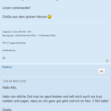
Lesen voneinander!
Grüße aus dem grünen Herzen
Diagnose: 17.12.11: MH 3B + 3 RF
Beacopp gest. 1 (Ende Dezember 2011)---> 6 (Ende April 2012)
PET CT negativ (Ende Mai)
Auf Bewährung...
CV
Robbert
Zitat
10.10.2012 11:53
B
e
Hallo Alle,
i
t
r
habe nun etliche Zeit mal nix geschrieben und will mich auch nur kurz
a
melden und sagen, dass es mir ganz gut geht und ich im Nov. 2.NU habe!
g
Grüße