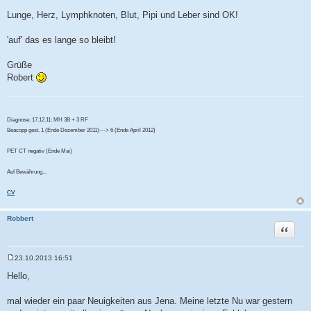
g
Lunge, Herz, Lymphknoten, Blut, Pipi und Leber sind OK!
'auf' das es lange so bleibt!
Grüße
Robert
Diagnose: 17.12.11: MH 3B + 3 RF
Beacopp gest. 1 (Ende Dezember 2011)---> 6 (Ende April 2012)
PET CT negativ (Ende Mai)
Auf Bewährung...
CV
Robbert
Zitat
23.10.2013 16:51
B
e
Hello,
i
t
r
mal wieder ein paar Neuigkeiten aus Jena. Meine letzte Nu war gestern
a