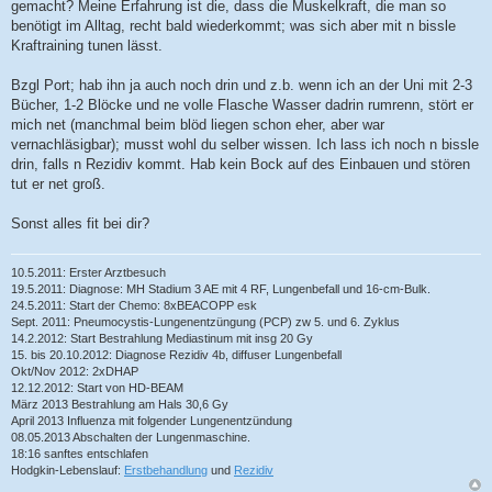
gemacht? Meine Erfahrung ist die, dass die Muskelkraft, die man so
t
r
benötigt im Alltag, recht bald wiederkommt; was sich aber mit n bissle
a
Kraftraining tunen lässt.
g
Bzgl Port; hab ihn ja auch noch drin und z.b. wenn ich an der Uni mit 2-3
Bücher, 1-2 Blöcke und ne volle Flasche Wasser dadrin rumrenn, stört er
mich net (manchmal beim blöd liegen schon eher, aber war
vernachläsigbar); musst wohl du selber wissen. Ich lass ich noch n bissle
drin, falls n Rezidiv kommt. Hab kein Bock auf des Einbauen und stören
tut er net groß.
Sonst alles fit bei dir?
10.5.2011: Erster Arztbesuch
19.5.2011: Diagnose: MH Stadium 3 AE mit 4 RF, Lungenbefall und 16-cm-Bulk.
24.5.2011: Start der Chemo: 8xBEACOPP esk
Sept. 2011: Pneumocystis-Lungenentzüngung (PCP) zw 5. und 6. Zyklus
14.2.2012: Start Bestrahlung Mediastinum mit insg 20 Gy
15. bis 20.10.2012: Diagnose Rezidiv 4b, diffuser Lungenbefall
Okt/Nov 2012: 2xDHAP
12.12.2012: Start von HD-BEAM
März 2013 Bestrahlung am Hals 30,6 Gy
April 2013 Influenza mit folgender Lungenentzündung
08.05.2013 Abschalten der Lungenmaschine.
18:16 sanftes entschlafen
Hodgkin-Lebenslauf:
Erstbehandlung
und
Rezidiv