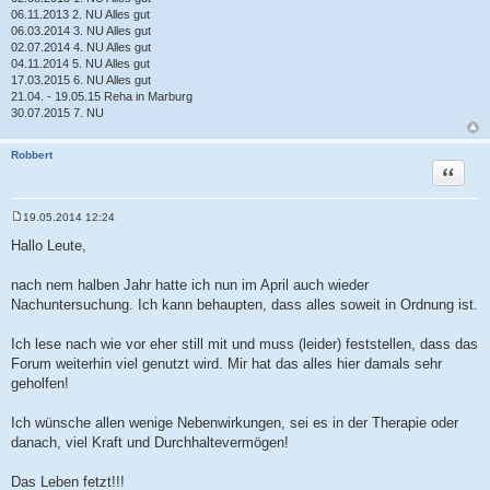
06.11.2013 2. NU Alles gut
06.03.2014 3. NU Alles gut
02.07.2014 4. NU Alles gut
04.11.2014 5. NU Alles gut
17.03.2015 6. NU Alles gut
21.04. - 19.05.15 Reha in Marburg
30.07.2015 7. NU
Robbert
Zitat
19.05.2014 12:24
B
e
Hallo Leute,
i
t
r
nach nem halben Jahr hatte ich nun im April auch wieder
a
Nachuntersuchung. Ich kann behaupten, dass alles soweit in Ordnung ist.
g
Ich lese nach wie vor eher still mit und muss (leider) feststellen, dass das
Forum weiterhin viel genutzt wird. Mir hat das alles hier damals sehr
geholfen!
Ich wünsche allen wenige Nebenwirkungen, sei es in der Therapie oder
danach, viel Kraft und Durchhaltevermögen!
Das Leben fetzt!!!