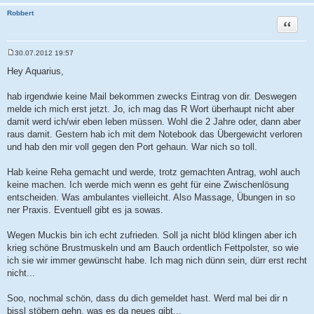
Robbert
Zitat
30.07.2012 19:57
B
e
Hey Aquarius,
i
t
r
hab irgendwie keine Mail bekommen zwecks Eintrag von dir. Deswegen
a
melde ich mich erst jetzt. Jo, ich mag das R Wort überhaupt nicht aber
g
damit werd ich/wir eben leben müssen. Wohl die 2 Jahre oder, dann aber
raus damit. Gestern hab ich mit dem Notebook das Übergewicht verloren
und hab den mir voll gegen den Port gehaun. War nich so toll.
Hab keine Reha gemacht und werde, trotz gemachten Antrag, wohl auch
keine machen. Ich werde mich wenn es geht für eine Zwischenlösung
entscheiden. Was ambulantes vielleicht. Also Massage, Übungen in so
ner Praxis. Eventuell gibt es ja sowas.
Wegen Muckis bin ich echt zufrieden. Soll ja nicht blöd klingen aber ich
krieg schöne Brustmuskeln und am Bauch ordentlich Fettpolster, so wie
ich sie wir immer gewünscht habe. Ich mag nich dünn sein, dürr erst recht
nicht...
Soo, nochmal schön, dass du dich gemeldet hast. Werd mal bei dir n
bissl stöbern gehn, was es da neues gibt...