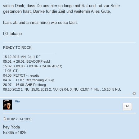
t
r
vielen Dank, dass Du uns hier so lange mit Rat und Tat zur Seite
a
gestanden hast. Danke für die Zeit und weiterhin Alles Gute.
g
Lass ab und an mal hören wie es so läuft.
LG takano
READY TO ROCK!
____________________________
15.12.2011 MH, 2a, 1 RF;
05.01. + 26.01. BEACOPP eskl.;
15.02. + 09.03. + 03.04. + 24.04. ABVD;
11.05. CT;
04.06. PET/CT - negativ
04.07. - 17.07. Bestrahlung 20 Gy
26.07. - 16.08. AHB Freiburg
08.10.2012 1. NU; 15.01.2013 2. NU, 09.04. 3. NU, 02.07. 4. NU , 15.10. 5 NU,
Uta
Zitat
10.02.2014 19:18
B
e
hey Yoda
i
5x365 =1825
t
r