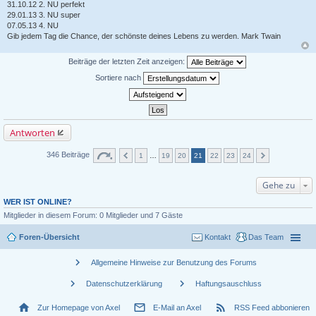
31.10.12 2. NU perfekt
29.01.13 3. NU super
07.05.13 4. NU
Gib jedem Tag die Chance, der schönste deines Lebens zu werden. Mark Twain
Beiträge der letzten Zeit anzeigen:
Sortiere nach
Antworten
346 Beiträge
1
…
19
20
21
22
23
24
Gehe zu
WER IST ONLINE?
Mitglieder in diesem Forum: 0 Mitglieder und 7 Gäste
Foren-Übersicht
Kontakt
Das Team
chevron_right
Allgemeine Hinweise zur Benutzung des Forums
chevron_right
chevron_right
Datenschutzerklärung
Haftungsauschluss
home
mail_outline
rss_feed
Zur Homepage von Axel
E-Mail an Axel
RSS Feed abbonieren