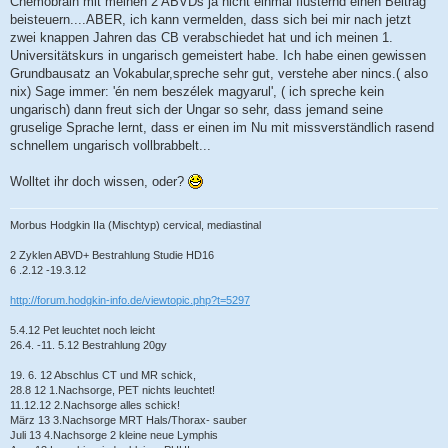
Chemobrain mit meinen 2 ABVDs ja nicht einmal flüsternd einen Beitrag
beisteuern....ABER, ich kann vermelden, dass sich bei mir nach jetzt
zwei knappen Jahren das CB verabschiedet hat und ich meinen 1.
Universitätskurs in ungarisch gemeistert habe. Ich habe einen gewissen
Grundbausatz an Vokabular,spreche sehr gut, verstehe aber nincs.( also
nix) Sage immer: 'én nem beszélek magyarul', ( ich spreche kein
ungarisch) dann freut sich der Ungar so sehr, dass jemand seine
gruselige Sprache lernt, dass er einen im Nu mit missverständlich rasend
schnellem ungarisch vollbrabbelt...
Wolltet ihr doch wissen, oder?
Morbus Hodgkin IIa (Mischtyp) cervical, mediastinal
2 Zyklen ABVD+ Bestrahlung Studie HD16
6 .2.12 -19.3.12
http://forum.hodgkin-info.de/viewtopic.php?t=5297
5.4.12 Pet leuchtet noch leicht
26.4. -11. 5.12 Bestrahlung 20gy
19. 6. 12 Abschlus CT und MR schick,
28.8 12 1.Nachsorge, PET nichts leuchtet!
11.12.12 2.Nachsorge alles schick!
März 13 3.Nachsorge MRT Hals/Thorax- sauber
Juli 13 4.Nachsorge 2 kleine neue Lymphis