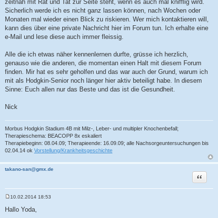
zeitnah mit Rat und Tat zur Seite steht, wenn es auch mal knifflig wird.
Sicherlich werde ich es nicht ganz lassen können, nach Wochen oder
Monaten mal wieder einen Blick zu riskieren. Wer mich kontaktieren will,
kann dies über eine private Nachricht hier im Forum tun. Ich erhalte eine
e-Mail und lese diese auch immer fleissig.
Alle die ich etwas näher kennenlernen durfte, grüsse ich herzlich,
genauso wie die anderen, die momentan einen Halt mit diesem Forum
finden. Mir hat es sehr geholfen und das war auch der Grund, warum ich
mit als Hodgkin-Senior noch länger hier aktiv beteiligt habe. In diesem
Sinne: Euch allen nur das Beste und das ist die Gesundheit.
Nick
Morbus Hodgkin Stadium 4B mit Milz-, Leber- und multipler Knochenbefall;
Therapieschema: BEACOPP 8x eskaliert
Therapiebeginn: 08.04.09; Therapieende: 16.09.09; alle Nachsorgeuntersuchungen bis
02.04.14 ok
Vorstellung/Krankheitsgeschichte
takano-san@gmx.de
Zitat
10.02.2014 18:53
B
e
Hallo Yoda,
i