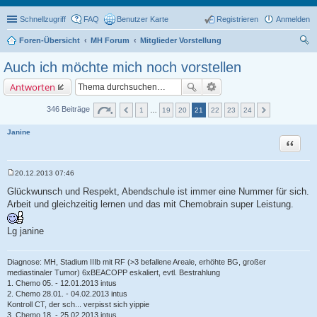
Schnellzugriff
FAQ
Benutzer Karte
Registrieren
Anmelden
Foren-Übersicht
MH Forum
Mitglieder Vorstellung
uc
Auch ich möchte mich noch vorstellen
he
Antworten
346 Beiträge
1
…
19
20
21
22
23
24
Janine
Zitat
20.12.2013 07:46
B
e
Glückwunsch und Respekt, Abendschule ist immer eine Nummer für sich.
i
Arbeit und gleichzeitig lernen und das mit Chemobrain super Leistung.
t
r
a
Lg janine
g
Diagnose: MH, Stadium IIIb mit RF (>3 befallene Areale, erhöhte BG, großer
mediastinaler Tumor) 6xBEACOPP eskaliert, evtl. Bestrahlung
1. Chemo 05. - 12.01.2013 intus
2. Chemo 28.01. - 04.02.2013 intus
Kontroll CT, der sch... verpisst sich yippie
3. Chemo 18. - 25.02.2013 intus