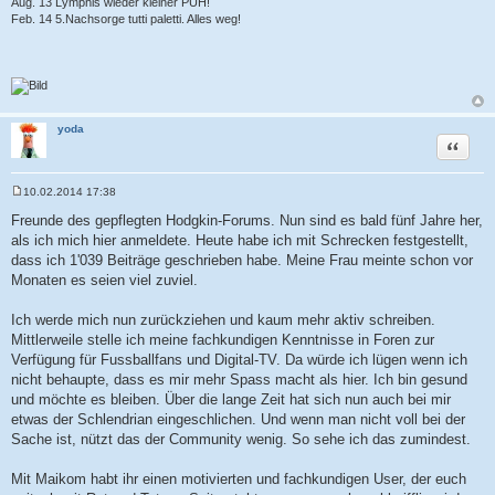
Aug. 13 Lymphis wieder kleiner PUH!
Feb. 14 5.Nachsorge tutti paletti. Alles weg!
yoda
Zitat
10.02.2014 17:38
B
e
Freunde des gepflegten Hodgkin-Forums. Nun sind es bald fünf Jahre her,
i
als ich mich hier anmeldete. Heute habe ich mit Schrecken festgestellt,
t
r
dass ich 1'039 Beiträge geschrieben habe. Meine Frau meinte schon vor
a
Monaten es seien viel zuviel.
g
Ich werde mich nun zurückziehen und kaum mehr aktiv schreiben.
Mittlerweile stelle ich meine fachkundigen Kenntnisse in Foren zur
Verfügung für Fussballfans und Digital-TV. Da würde ich lügen wenn ich
nicht behaupte, dass es mir mehr Spass macht als hier. Ich bin gesund
und möchte es bleiben. Über die lange Zeit hat sich nun auch bei mir
etwas der Schlendrian eingeschlichen. Und wenn man nicht voll bei der
Sache ist, nützt das der Community wenig. So sehe ich das zumindest.
Mit Maikom habt ihr einen motivierten und fachkundigen User, der euch