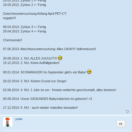
25.02.2013: Zyklus 1 <- Fertig
18.03.2012: Zyklus 2 <- Fertig
Zwischenuntersuchung Anfang April PET-CT:
negativ!!!
08.04.2013: Zyklus 3 <- Fertig
29.04.2013: Zyklus 4 <- Fertig
Chemoende!!
07.06.2013: Abschlussuntersuchung: Alles OKAY!!! Vollremisson!!
30.08.2013: 1. NU: ALLES JUUUUT!!!
19.12.2013: 2. NU: Keine Auffälligkeiten!
08.01.2014: SCHWANGER! Im September gibt's ein Baby!
26.02.2014: 3. NU: Keinen Grund zur Sorge!
02.06.2014: 4. NU: 1 Jahr ist um - Knoten weiterhin geschrumpft, alles bestens!
05.09.2014: Unser GESUNDES Babymädchen ist geboren! <3
17.12.2014: 5. NU - auch wieder makellos bestaden!
yoda
Zitat