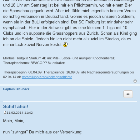
und 18 Uhr am Samstag ist bei mir ein Pflichttermin, wo mit einem Bier
die Sporschau geguckt wird. Aber ich fühle mich eigentlich keinem Verein
so richtig verbunden in Deutschland. Gönne es jedoch unseren Söldnern,
wenn sie in der BuLi erfolgreich sind. Der SC Freiburg ist mir daher sehr
symphatisch. Hier in der Schweiz gibt es eine kleinere 1. Liga mit 10
Clubs und ich supporte die Grasshoppers aus Zürich. Schon als Kind ging
ich an die Spiele. Jedoch bin ich nicht mehr allzuviel im Stadion, da es
mir einfach zuviel Nerven kostet
Morbus Hodgkin Stadium 4B mit Milz-, Leber- und multipler Knochenbefall;
Therapieschema: BEACOPP 8x eskaliert
Therapiebeginn: 08.04.09; Therapieende: 16.09.09; alle Nachsorgeuntersuchungen bis
02.04.14 ok
Vorstellung/Krankheitsgeschichte
Captain Blaubaer
Zitat
Schiff ahoi!
11.02.2014 11:42
B
e
Moin, Moin,
i
t
r
nun "zwingst" Du mich aus der Versenkung:
a
g