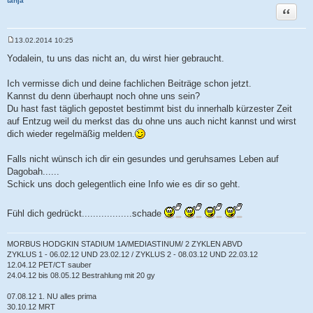
tanja
Zitat
13.02.2014 10:25
B
e
Yodalein, tu uns das nicht an, du wirst hier gebraucht.
i
t
r
Ich vermisse dich und deine fachlichen Beiträge schon jetzt.
a
Kannst du denn überhaupt noch ohne uns sein?
g
Du hast fast täglich gepostet bestimmt bist du innerhalb kürzester Zeit
auf Entzug weil du merkst das du ohne uns auch nicht kannst und wirst
dich wieder regelmäßig melden.
Falls nicht wünsch ich dir ein gesundes und geruhsames Leben auf
Dagobah......
Schick uns doch gelegentlich eine Info wie es dir so geht.
Fühl dich gedrückt..................schade
MORBUS HODGKIN STADIUM 1A/MEDIASTINUM/ 2 ZYKLEN ABVD
ZYKLUS 1 - 06.02.12 UND 23.02.12 / ZYKLUS 2 - 08.03.12 UND 22.03.12
12.04.12 PET/CT sauber
24.04.12 bis 08.05.12 Bestrahlung mit 20 gy
07.08.12 1. NU alles prima
30.10.12 MRT