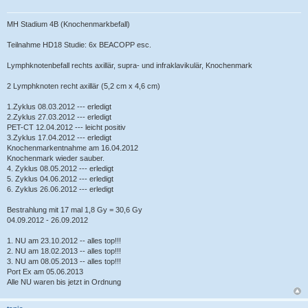
MH Stadium 4B (Knochenmarkbefall)
Teilnahme HD18 Studie: 6x BEACOPP esc.
Lymphknotenbefall rechts axillär, supra- und infraklavikulär, Knochenmark
2 Lymphknoten recht axillär (5,2 cm x 4,6 cm)
1.Zyklus 08.03.2012 --- erledigt
2.Zyklus 27.03.2012 --- erledigt
PET-CT 12.04.2012 --- leicht positiv
3.Zyklus 17.04.2012 --- erledigt
Knochenmarkentnahme am 16.04.2012
Knochenmark wieder sauber.
4. Zyklus 08.05.2012 --- erledigt
5. Zyklus 04.06.2012 --- erledigt
6. Zyklus 26.06.2012 --- erledigt
Bestrahlung mit 17 mal 1,8 Gy = 30,6 Gy
04.09.2012 - 26.09.2012
1. NU am 23.10.2012 -- alles top!!!
2. NU am 18.02.2013 -- alles top!!!
3. NU am 08.05.2013 -- alles top!!!
Port Ex am 05.06.2013
Alle NU waren bis jetzt in Ordnung