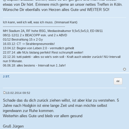
etwas von Dir hört. Erinnere mich gerne an unser nettes Treffen in Köln.
Wünsche Dir ebenfalls von Herzen alles Gute und WEITER SO!
Ich kann, weil ich will, was ich muss. (Immanuel Kant)
------------------------------------------------------
MH Stadium 2A, RF hohe BSG, Mediastinaltumor 9,5x5,5x5,0, ED 08/11
08/11-12/11 2 x BEACOPP esk. und 2 x ABVD
01/12 Bestrahlung 15 x 2 Gy
16.03.12: CT -> Strahlenpneumonitis!
13.04.12: Beginn von Leben 2.0 - vermutlich geheilt
22.07.14: alle NUs bislang perfekt! Rest schrumpft weiter!
22.12.16: tutti paletti - alles so wie's sein soll - Kraft auch wieder zurück! NU-Intervall
nun 9 Monate.
06.06.18: alles bestens - Intervall nun 1 Jahr!
J.ST.
Zitat
13.02.2014 09:52
B
e
Schade das du dich zurück ziehen willst, ist aber klar zu verstehen. 5
i
Jahre nach Hodgkin ist eine lange Zeit und man möchte selbst
t
r
irgendwann zur Ruhe kommen.
a
Weiterhin alles Gute und bleib vor allem gesund
g
Gruß Jürgen