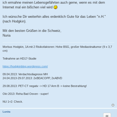
ich ermahne meinen Lebensgefährten auch gerne, wenn es mit dem
Internet mal ein bißchen viel wird
Ich wünsche Dir weiterhin alles erdenklich Gute für das Leben "n.H."
(nach Hodgkin).
Mit den besten Grüßen in die Schweiz,
Nuria
Morbus Hodgkin, 1A mit 2 Risikofaktoren: Hohe BSG, großer Mediastinaltumor (9 x 3,7
cm)
Teilnahme an HD17-Studie
https://hodgkinblog.wordpress.com/
09.04.2013: Verdachtsdiagnose MH
24.04.2013-29.07.2013: 2xBEACOPP, 2xABVD
29.08.2013: PET-CT negativ -> HD 17 Arm B -> keine Bestrahlung!
Okt 2013: Reha Bad Oexen - super!
NU 1+2: Check.
Lunita
Zitat