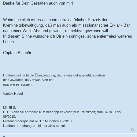
Danke für Dein Gestalten auch von mir!
Wahrscheinlich ist es auch ein ganz natürlicher Prozeß der
Krenkheitsbewältigung, daß man auch als misssionarischer Erklär - Bär
nach einer Weile Abstand gewinnt, respektive gewinnen will.
In diesem Sinne wünsche ich Dir ein sonniges, schalentierfreies weiteres
Leben.
Captain Blaubär
---
Hoffnung ist nicht die Überzeugung, daß etwas gut ausgeht, sondern
die Gewißheit, daß etwas Sinn hat,
egal wie es ausgeht.
Václav Havel
---
MH III B.
HD 18 classic hardcore (8 x Beacopp eskaliert plus Rituximab) von 04/2010 bis
09/2010,
Protonentherapie am RPTC München 12/2010,
Nachuntersuchungen - bisher alles schick