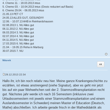
4. Chemo 11. - 18.03.2013 intus
5. Chemo 03. - 10.04.2013 intus (Dosis reduziert auf Basis)
6. Chemo 29.04. - 06.05.2013 intus
21.05.13 PET CT
24.05.13 ALLES GUT, GESUND!!!!
12.06. - 10.07.13 AHB in Reinhardshausen
02.08.2013 1. NU Alles gut
06.11.2013 2. NU Alles gut
06.03.2014 3. NU Alles gut
02.07.2014 4. NU Alles gut
04.11.2014 5. NU Alles gut
17.03.2015 6. NU Alles gut
21.04. - 19.05.15 Reha in Marburg
30.07.2015 7. NU
Nitsrek
Zitat
29.12.2013 22:34
B
e
Hallo ihr, ich bin noch relativ neu hier. Meine ganze Krankengeschichte zu
i
erzählen, ist etwas anstrengend (siehe Signatur), aber es geht mir jetzt
t
r
bis auf ein paar Wehwehchen seit der 2. Stammzelltransplantation recht
a
gut. Nächstes jahr werde ich nach 16 Semestern (inklusive zwei
g
Urlaubssemestern mit jeweils einer Stammzelltransplantation und einem
Auslandssemester in Schweden) meinen Master of Education (Deutsch,
Mathe) abschließen. Ich arbeite gerade frisch in der Mathedidaktik als