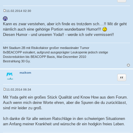
11.02.2014 02:30
B
e
i
Kann es zwar verstehen, aber ich finde es trotzdem sch....!! Mit dir geht
t
r
nämlich auch eine gehörige Portion wunderbarer Humor!!!
a
Diesen Humor - und unseren Yoda!! - werde ich sehr vermissen!!
g
MH Stadium 2B mit Risikofaktor großer mediastinaler Tumor
8xBEACOPP eskaliert, aufgrund ausgeprägter Leukopenie jedoch stetige
Dosisreduktion bis BEACOPP Basis, Mai-Dezember 2010
Bestrahlung 30 Gy.
maikom
Zitat
11.02.2014 06:34
B
e
Mit Yoda geht ein großes Stück Qualität und Know How aus dem Forum.
i
Auch wenn mich deine Worte ehren, aber die Spuren die du zurücklässt,
t
r
sind mir leider zu groß.
a
g
Ich danke dir für alle weisen Ratschläge in den schwierigen Situationen
am Anfang meiner Krankheit und wünsche dir ein hodgkin freies Leben.