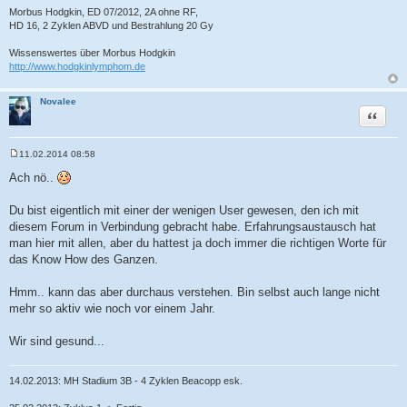
Morbus Hodgkin, ED 07/2012, 2A ohne RF,
HD 16, 2 Zyklen ABVD und Bestrahlung 20 Gy
Wissenswertes über Morbus Hodgkin
http://www.hodgkinlymphom.de
Novalee
Zitat
11.02.2014 08:58
B
e
Ach nö..
i
t
r
Du bist eigentlich mit einer der wenigen User gewesen, den ich mit
a
diesem Forum in Verbindung gebracht habe. Erfahrungsaustausch hat
g
man hier mit allen, aber du hattest ja doch immer die richtigen Worte für
das Know How des Ganzen.
Hmm.. kann das aber durchaus verstehen. Bin selbst auch lange nicht
mehr so aktiv wie noch vor einem Jahr.
Wir sind gesund...
14.02.2013: MH Stadium 3B - 4 Zyklen Beacopp esk.