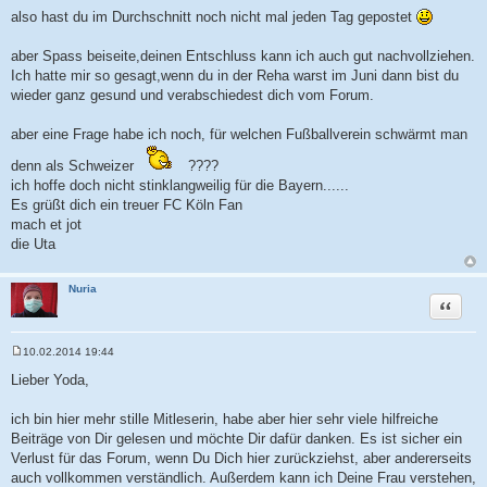
a
also hast du im Durchschnitt noch nicht mal jeden Tag gepostet
g
aber Spass beiseite,deinen Entschluss kann ich auch gut nachvollziehen.
Ich hatte mir so gesagt,wenn du in der Reha warst im Juni dann bist du
wieder ganz gesund und verabschiedest dich vom Forum.
aber eine Frage habe ich noch, für welchen Fußballverein schwärmt man
denn als Schweizer
????
ich hoffe doch nicht stinklangweilig für die Bayern......
Es grüßt dich ein treuer FC Köln Fan
mach et jot
die Uta
Nuria
Zitat
10.02.2014 19:44
B
e
Lieber Yoda,
i
t
r
ich bin hier mehr stille Mitleserin, habe aber hier sehr viele hilfreiche
a
Beiträge von Dir gelesen und möchte Dir dafür danken. Es ist sicher ein
g
Verlust für das Forum, wenn Du Dich hier zurückziehst, aber andererseits
auch vollkommen verständlich. Außerdem kann ich Deine Frau verstehen,