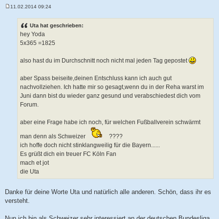
11.02.2014 09:24
B
e
i
Uta hat geschrieben:
t
hey Yoda
r
a
5x365 =1825
g
also hast du im Durchschnitt noch nicht mal jeden Tag gepostet
aber Spass beiseite,deinen Entschluss kann ich auch gut
nachvollziehen. Ich hatte mir so gesagt,wenn du in der Reha warst im
Juni dann bist du wieder ganz gesund und verabschiedest dich vom
Forum.
aber eine Frage habe ich noch, für welchen Fußballverein schwärmt
man denn als Schweizer
????
ich hoffe doch nicht stinklangweilig für die Bayern......
Es grüßt dich ein treuer FC Köln Fan
mach et jot
die Uta
Danke für deine Worte Uta und natürlich alle anderen. Schön, dass ihr es
versteht.
Nun ich bin als Schweizer sehr interessiert an der deutschen Bundesliga