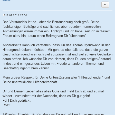
Roesti
Zitat
11.02.2014 17:54
B
e
Das Verständnis ist da - aber die Enttäuschung doch groß! Deine
i
fachkundigen Beiträge und sachlichen, aber trotzdem humorvollen
t
r
Anmerkungen waren immer ein Highlight und ich habe, seit ich in diesem
a
Forum aktiv bin, kaum einen Beitrag von Dir "überlesen".
g
Andererseits kann ich verstehen, dass Du das Thema irgendwann in den
Hintergrund rücken möchtest. Mir geht es ebenfalls so, dass die ganze
Geschichte irgend wie noch viel zu präsent ist und viel zu viele Gedanken
daran haften. Ich wünsche Dir von Herzen, dass Du den nötigen Abstand
findest und ein gesundes Leben mit Freude an anderen Themen und
Beschäftigungen führen kannst.
Mein großer Respekt für Deine Unterstützung aller "Hilfesuchenden" und
Deine unermüdliche Hilfsbereitschaft.
Dir und Deinen Lieben alles alles Gute und meld Dich ab und zu mal
wieder - zumindest mit der Nachricht, dass es Dir gut geht!
Fühl Dich gedrückt
Rösti
@Captain Blaubär: Schön, dass es Dir gut geht und man mal wieder