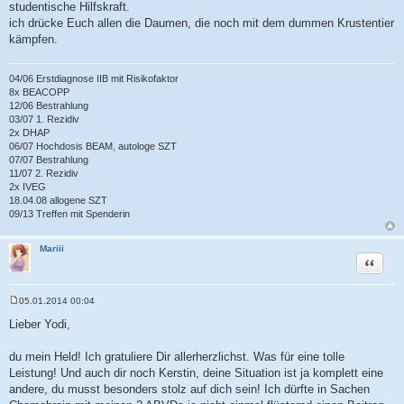
studentische Hilfskraft.
ich drücke Euch allen die Daumen, die noch mit dem dummen Krustentier
kämpfen.
04/06 Erstdiagnose IIB mit Risikofaktor
8x BEACOPP
12/06 Bestrahlung
03/07 1. Rezidiv
2x DHAP
06/07 Hochdosis BEAM, autologe SZT
07/07 Bestrahlung
11/07 2. Rezidiv
2x IVEG
18.04.08 allogene SZT
09/13 Treffen mit Spenderin
Mariii
Zitat
05.01.2014 00:04
B
e
Lieber Yodi,
i
t
r
du mein Held! Ich gratuliere Dir allerherzlichst. Was für eine tolle
a
Leistung! Und auch dir noch Kerstin, deine Situation ist ja komplett eine
g
andere, du musst besonders stolz auf dich sein! Ich dürfte in Sachen