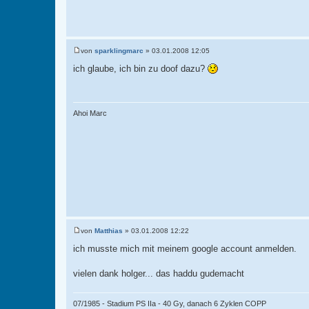
von
sparklingmarc
»
03.01.2008 12:05
B
e
ich glaube, ich bin zu doof dazu?
i
t
r
a
g
Ahoi Marc
von
Matthias
»
03.01.2008 12:22
B
e
ich musste mich mit meinem google account anmelden.
i
t
r
vielen dank holger... das haddu gudemacht
a
g
07/1985 - Stadium PS IIa - 40 Gy, danach 6 Zyklen COPP