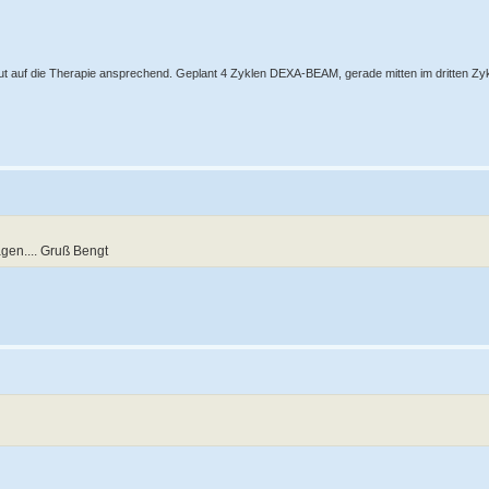
 auf die Therapie ansprechend. Geplant 4 Zyklen DEXA-BEAM, gerade mitten im dritten Zyk
en.... Gruß Bengt