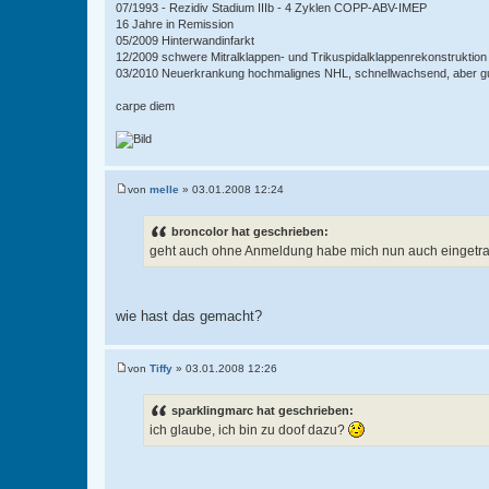
07/1993 - Rezidiv Stadium IIIb - 4 Zyklen COPP-ABV-IMEP
16 Jahre in Remission
05/2009 Hinterwandinfarkt
12/2009 schwere Mitralklappen- und Trikuspidalklappenrekonstruktion
03/2010 Neuerkrankung hochmalignes NHL, schnellwachsend, aber gut
carpe diem
von
melle
»
03.01.2008 12:24
B
e
i
broncolor hat geschrieben:
t
geht auch ohne Anmeldung habe mich nun auch eingetrag
r
a
g
wie hast das gemacht?
von
Tiffy
»
03.01.2008 12:26
B
e
i
sparklingmarc hat geschrieben:
t
ich glaube, ich bin zu doof dazu?
r
a
g