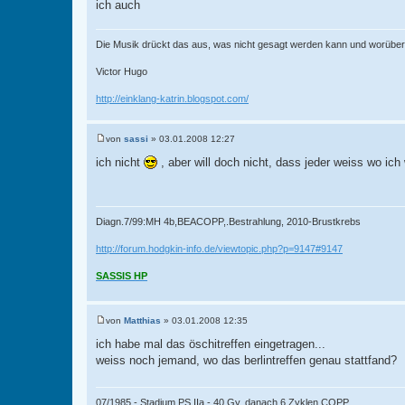
ich auch
Die Musik drückt das aus, was nicht gesagt werden kann und worüber
Victor Hugo
http://einklang-katrin.blogspot.com/
von
sassi
»
03.01.2008 12:27
B
e
ich nicht
, aber will doch nicht, dass jeder weiss wo ic
i
t
r
a
g
Diagn.7/99:MH 4b,BEACOPP,.Bestrahlung, 2010-Brustkrebs
http://forum.hodgkin-info.de/viewtopic.php?p=9147#9147
SASSIS HP
von
Matthias
»
03.01.2008 12:35
B
e
ich habe mal das öschitreffen eingetragen...
i
weiss noch jemand, wo das berlintreffen genau stattfand?
t
r
a
g
07/1985 - Stadium PS IIa - 40 Gy, danach 6 Zyklen COPP