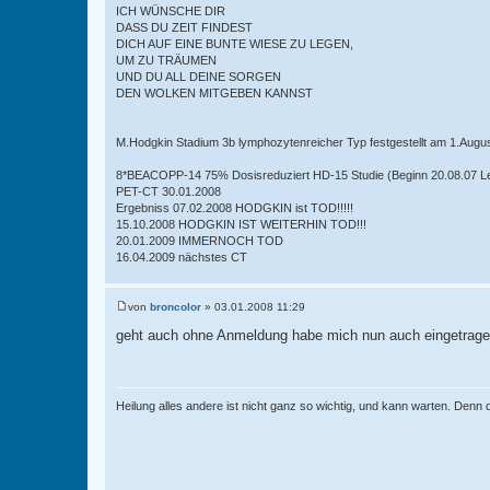
ICH WÜNSCHE DIR
DASS DU ZEIT FINDEST
DICH AUF EINE BUNTE WIESE ZU LEGEN,
UM ZU TRÄUMEN
UND DU ALL DEINE SORGEN
DEN WOLKEN MITGEBEN KANNST
M.Hodgkin Stadium 3b lymphozytenreicher Typ festgestellt am 1.Augu
8*BEACOPP-14 75% Dosisreduziert HD-15 Studie (Beginn 20.08.07 L
PET-CT 30.01.2008
Ergebniss 07.02.2008 HODGKIN ist TOD!!!!!
15.10.2008 HODGKIN IST WEITERHIN TOD!!!
20.01.2009 IMMERNOCH TOD
16.04.2009 nächstes CT
von
broncolor
»
03.01.2008 11:29
B
e
geht auch ohne Anmeldung habe mich nun auch eingetrage
i
t
r
a
g
Heilung alles andere ist nicht ganz so wichtig, und kann warten. Denn d