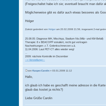
(Freigeschaltet habe ich sie; eventuell braucht man dafür 
Möglicherweise gibt es dafür auch etwas besseres als Goog
Holger
Zuletzt geändert von
Holger
am 20.02.2008 21:56, insgesamt 2-mal geänd
25.08.05: Diagnose MH, Mischtyp, Stadium IVa (Milz- und KM-Befall)
Therapie: 8 x BEACOPP eskaliert, recht gut vertragen
Nachwirkungen: z.T. Gelenkschmerzen u.ä.
11.04.2006: Laut PET-CT alles wieder weg!
...
2009: nächste Kontrolle im Dezember
--> Vorstellung<--
von
Kasper.Carolin
»
03.01.2008 11:12
B
e
Hallo,
i
t
r
ich glaub ich habe es geschafft meine adresse in die Karte
a
glaub das kostet ja nichts?)
g
Liebe Grüße Carolin