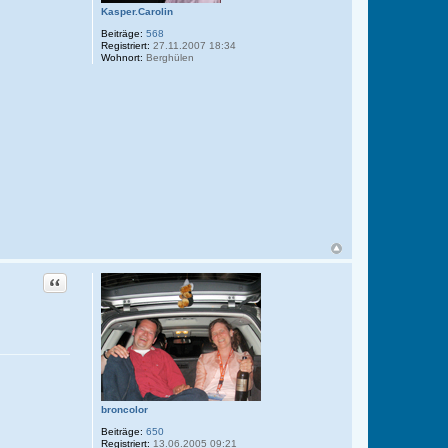
Kasper.Carolin
Beiträge:
568
Registriert:
27.11.2007 18:34
Wohnort:
Berghülen
Zitat
broncolor
Beiträge:
650
Registriert:
13.06.2005 09:21