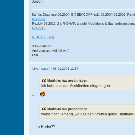
Jason
IIa/IIIa, Diagnose 06.2004, 8 X BEACOPP esk. 08.2004-03.2005, Remi
MH 2004
Rezidiv 08.2012, 2 x R-DHAP, anschl. Hochdosis & Stamzelltransplant
MH 2012
R-DHAP - Blog
''Move ahead
And your ass will follow...''
FSK
von
sassi
»
03.01.2008 12:37
B
e
i
Matthias hat geschrieben:
t
ich habe mal das öschitreffen eingetragen...
r
a
g
....
Matthias hat geschrieben:
weiss noch jemand, wo das berlintreffen genau stattfand
....in Berlin??