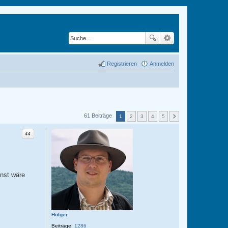
Registrieren
Anmelden
61 Beiträge
1
2
3
4
5
Zitat
onst wäre
Holger
Beiträge:
1286