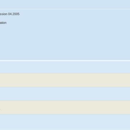
ssion 04.2005
ation
?