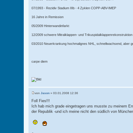
07/1993 - Rezidiv Stadium IIIb - 4 Zyklen COPP-ABV-IMEP
16 Jahre in Remission
05/2009 Hinterwandinfarkt
12/2009 schwere Mitralklappen- und Trikuspidalklappenrekonstruktion
03/2010 Neuerkrankung hochmalignes NHL, schnellwachsend, aber gut
carpe diem
von
Jason
»
03.01.2008 12:36
B
e
Foll Fies!!!
i
Ich hab mich grade eingetragen uns musste zu meinem Ents
t
r
der Republik -und ich meine nicht den südlich von Münche
a
g