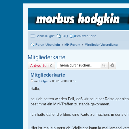
Schnellzugriff
FAQ
Benutzer Karte
Foren-Übersicht
MH Forum
Mitglieder Vorstellung
Mitgliederkarte
Antworten
Mitgliederkarte
von
Holger
»
03.01.2008 00:56
B
e
Hallo,
i
t
r
neulich hatten wir den Fall, daß wir bei einer Reise gar 
a
bestimmt ein Mini-Treffen zustande gekommen.
g
Ich hatte daher die Idee, eine Karte zu machen, in der sic
Hier ist mal ein Versuch. Vielleicht kann ja mal jemand v