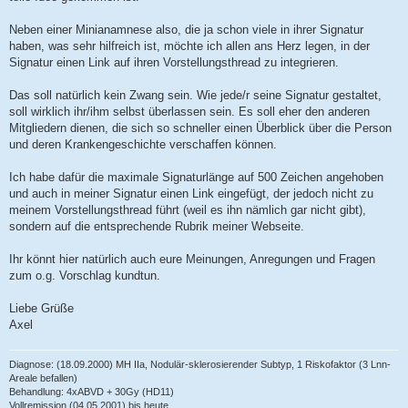
Neben einer Minianamnese also, die ja schon viele in ihrer Signatur
haben, was sehr hilfreich ist, möchte ich allen ans Herz legen, in der
Signatur einen Link auf ihren Vorstellungsthread zu integrieren.
Das soll natürlich kein Zwang sein. Wie jede/r seine Signatur gestaltet,
soll wirklich ihr/ihm selbst überlassen sein. Es soll eher den anderen
Mitgliedern dienen, die sich so schneller einen Überblick über die Person
und deren Krankengeschichte verschaffen können.
Ich habe dafür die maximale Signaturlänge auf 500 Zeichen angehoben
und auch in meiner Signatur einen Link eingefügt, der jedoch nicht zu
meinem Vorstellungsthread führt (weil es ihn nämlich gar nicht gibt),
sondern auf die entsprechende Rubrik meiner Webseite.
Ihr könnt hier natürlich auch eure Meinungen, Anregungen und Fragen
zum o.g. Vorschlag kundtun.
Liebe Grüße
Axel
Diagnose: (18.09.2000) MH IIa, Nodulär-sklerosierender Subtyp, 1 Riskofaktor (3 Lnn-
Areale befallen)
Behandlung: 4xABVD + 30Gy (HD11)
Vollremission (04.05.2001) bis heute ...