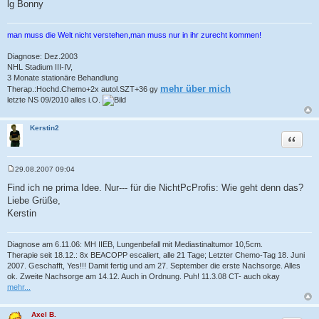
lg Bonny
man muss die Welt nicht verstehen,man muss nur in ihr zurecht kommen!
Diagnose: Dez.2003
NHL Stadium III-IV,
3 Monate stationäre Behandlung
mehr über mich
Therap.:Hochd.Chemo+2x autol.SZT+36 gy
letzte NS 09/2010 alles i.O.
Kerstin2
Zitat
29.08.2007 09:04
B
e
Find ich ne prima Idee. Nur--- für die NichtPcProfis: Wie geht denn das?
i
Liebe Grüße,
t
r
Kerstin
a
g
Diagnose am 6.11.06: MH IIEB, Lungenbefall mit Mediastinaltumor 10,5cm.
Therapie seit 18.12.: 8x BEACOPP escaliert, alle 21 Tage; Letzter Chemo-Tag 18. Juni
2007. Geschafft, Yes!!! Damit fertig und am 27. September die erste Nachsorge. Alles
ok. Zweite Nachsorge am 14.12. Auch in Ordnung. Puh! 11.3.08 CT- auch okay
mehr...
Axel B.