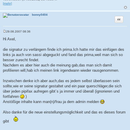
[mehr]
bonny0404
Zitat
29.08.2007 08:36
B
e
Hi Axel,
i
t
r
die signatur zu verlängern finde ich prima.Ich hatte mir das einfügen des
a
links ja auch von sassi abgeguckt und fand das prima,weil man sich so
g
besser zurecht findet.
Nachdem es aber hier auch die meinung gab,das man sich damit
profilieren will,hab ich meinen link irgendwann wieder rausgenommen.
Inzwischen denke ich aber auch,das es jedem selbst überlassen sein
sollte,wie er seine signatur gestaltet und ein paar querschläger,die sich
über jeden pipifax aufregen gibt´s ja immer und überall (ignorieren und
fortfahren
)
Anstößige inhalte kann man(n)/frau ja dem admin melden
Also danke für die neue einstellungsmöglichkeit und das es dieses forum
gibt