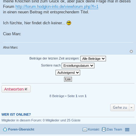
meine Knochen sind zum Glück ok, aber pack deine Frage mal in dieses
a
Forum
http://forum.hodgkin-info.de/viewforum.php?f=1
g
in einen neuen Beitrag mit entsprechendem Titel.
Ich fürchte, hier findet dich keiner...
Ciao Marc
Ahoi Marc
Beiträge der letzten Zeit anzeigen:
Sortiere nach
Antworten
8 Beiträge • Seite
1
von
1
Gehe zu
WER IST ONLINE?
Mitglieder in diesem Forum: 0 Mitglieder und 25 Gäste
Foren-Übersicht
Kontakt
Das Team