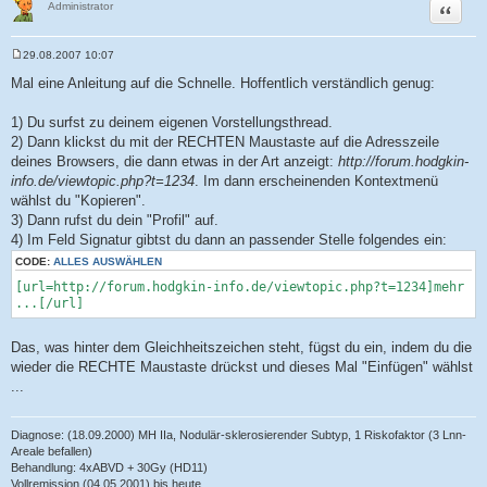
Zitat
Administrator
29.08.2007 10:07
B
e
Mal eine Anleitung auf die Schnelle. Hoffentlich verständlich genug:
i
t
r
1) Du surfst zu deinem eigenen Vorstellungsthread.
a
2) Dann klickst du mit der RECHTEN Maustaste auf die Adresszeile
g
deines Browsers, die dann etwas in der Art anzeigt:
http://forum.hodgkin-
info.de/viewtopic.php?t=1234
. Im dann erscheinenden Kontextmenü
wählst du "Kopieren".
3) Dann rufst du dein "Profil" auf.
4) Im Feld Signatur gibtst du dann an passender Stelle folgendes ein:
CODE:
ALLES AUSWÄHLEN
[url=http://forum.hodgkin-info.de/viewtopic.php?t=1234]mehr
...[/url]
Das, was hinter dem Gleichheitszeichen steht, fügst du ein, indem du die
wieder die RECHTE Maustaste drückst und dieses Mal "Einfügen" wählst
...
Diagnose: (18.09.2000) MH IIa, Nodulär-sklerosierender Subtyp, 1 Riskofaktor (3 Lnn-
Areale befallen)
Behandlung: 4xABVD + 30Gy (HD11)
Vollremission (04.05.2001) bis heute ...