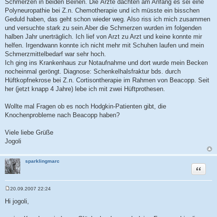
Schmerzen in beiden Beinen. Die Ärzte dachten am Anfang es sei eine
Polyneuropathie bei Z.n. Chemotherapie und ich müsste ein bisschen
Geduld haben, das geht schon wieder weg. Also riss ich mich zusammen
und versuchte stark zu sein.Aber die Schmerzen wurden im folgenden
halben Jahr unerträglich. Ich lief von Arzt zu Arzt und keine konnte mir
helfen. Irgendwann konnte ich nicht mehr mit Schuhen laufen und mein
Schmerzmittelbedarf war sehr hoch.
Ich ging ins Krankenhaus zur Notaufnahme und dort wurde mein Becken
nocheinmal geröngt. Diagnose: Schenkelhalsfraktur bds. durch
Hüftkopfnekrose bei Z.n. Cortisontherapie im Rahmen von Beacopp. Seit
her (jetzt knapp 4 Jahre) lebe ich mit zwei Hüftprothesen.
Wollte mal Fragen ob es noch Hodgkin-Patienten gibt, die
Knochenprobleme nach Beacopp haben?
Viele liebe Grüße
Jogoli
sparklingmarc
Zitat
20.09.2007 22:24
B
e
Hi jogoli,
i
t
r