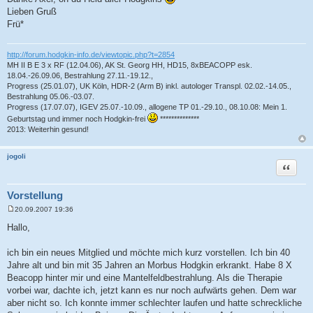
a
Lieben Gruß
g
Frü*
http://forum.hodgkin-info.de/viewtopic.php?t=2854
MH II B E 3 x RF (12.04.06), AK St. Georg HH, HD15, 8xBEACOPP esk.
18.04.-26.09.06, Bestrahlung 27.11.-19.12.,
Progress (25.01.07), UK Köln, HDR-2 (Arm B) inkl. autologer Transpl. 02.02.-14.05.,
Bestrahlung 05.06.-03.07.
Progress (17.07.07), IGEV 25.07.-10.09., allogene TP 01.-29.10., 08.10.08: Mein 1.
Geburtstag und immer noch Hodgkin-frei
**************
2013: Weiterhin gesund!
jogoli
Zitat
Vorstellung
20.09.2007 19:36
B
e
Hallo,
i
t
r
ich bin ein neues Mitglied und möchte mich kurz vorstellen. Ich bin 40
a
Jahre alt und bin mit 35 Jahren an Morbus Hodgkin erkrankt. Habe 8 X
g
Beacopp hinter mir und eine Mantelfeldbestrahlung. Als die Therapie
vorbei war, dachte ich, jetzt kann es nur noch aufwärts gehen. Dem war
aber nicht so. Ich konnte immer schlechter laufen und hatte schreckliche