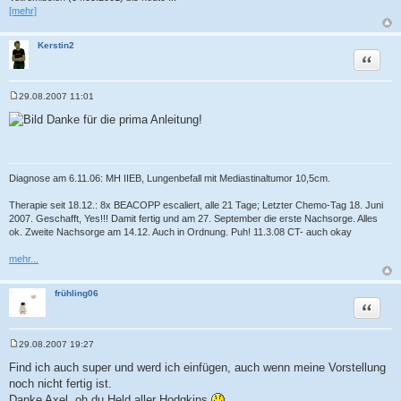
[mehr]
Kerstin2
Zitat
29.08.2007 11:01
B
e
Danke für die prima Anleitung!
i
t
r
a
g
Diagnose am 6.11.06: MH IIEB, Lungenbefall mit Mediastinaltumor 10,5cm.
Therapie seit 18.12.: 8x BEACOPP escaliert, alle 21 Tage; Letzter Chemo-Tag 18. Juni
2007. Geschafft, Yes!!! Damit fertig und am 27. September die erste Nachsorge. Alles
ok. Zweite Nachsorge am 14.12. Auch in Ordnung. Puh! 11.3.08 CT- auch okay
mehr...
frühling06
Zitat
29.08.2007 19:27
B
e
Find ich auch super und werd ich einfügen, auch wenn meine Vorstellung
i
noch nicht fertig ist.
t
r
Danke Axel, oh du Held aller Hodgkins