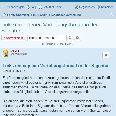
Schnellzugriff
FAQ
Benutzer Karte
Registrieren
Anmelden
Foren-Übersicht
MH Forum
Mitglieder Vorstellung
uc
Link zum eigenen Vortellungsthread in der
he
Signatur
Antworten
8 Beiträge • Seite
1
von
1
Axel B.
Zitat
Administrator
Link zum eigenen Vortellungsthread in der Signatur
28.08.2007 23:53
B
e
Ein Forenmitglied hat mich letztens gebeten, ob ich denn nicht im Profil
i
eines jeden Mitglieds einen Link zum jeweiligen Vorstellungsthread
t
r
einrichten könnte. Leider habe ich dazu keine Zeit und es hat ja auch
a
nicht jedes Mitglied sich im Vorstellungsthread vorgestellt.
g
Diejenigen, die sich jedoch im Vorstellungsthread vorgestellt haben,
könnten ja z.B. in ihrer Signatur den Link zu "ihrem" Vorstellellungsthread
angeben. So wie es z.B. sassi getan hat, die schon viel früher auf diese
tolle Idee gekommen ist.