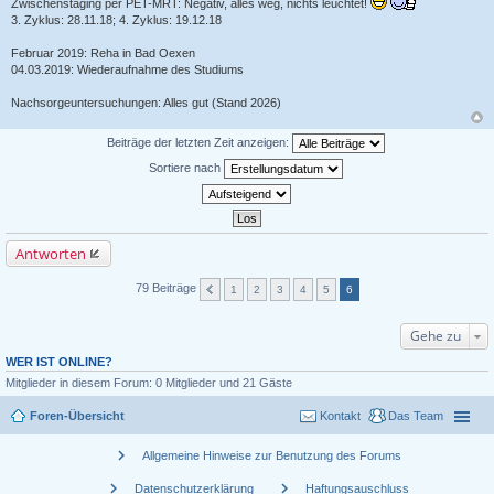
Zwischenstaging per PET-MRT: Negativ, alles weg, nichts leuchtet!
3. Zyklus: 28.11.18; 4. Zyklus: 19.12.18
Februar 2019: Reha in Bad Oexen
04.03.2019: Wiederaufnahme des Studiums
Nachsorgeuntersuchungen: Alles gut (Stand 2026)
Beiträge der letzten Zeit anzeigen:
Sortiere nach
Antworten
79 Beiträge
1
2
3
4
5
6
Gehe zu
WER IST ONLINE?
Mitglieder in diesem Forum: 0 Mitglieder und 21 Gäste
Foren-Übersicht
Kontakt
Das Team
chevron_right
Allgemeine Hinweise zur Benutzung des Forums
chevron_right
chevron_right
Datenschutzerklärung
Haftungsauschluss