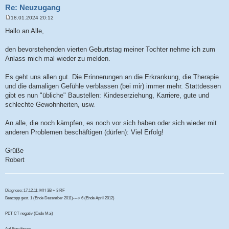
Re: Neuzugang
18.01.2024 20:12
B
e
Hallo an Alle,
i
t
r
den bevorstehenden vierten Geburtstag meiner Tochter nehme ich zum
a
Anlass mich mal wieder zu melden.
g
Es geht uns allen gut. Die Erinnerungen an die Erkrankung, die Therapie
und die damaligen Gefühle verblassen (bei mir) immer mehr. Stattdessen
gibt es nun "übliche" Baustellen: Kindeserziehung, Karriere, gute und
schlechte Gewohnheiten, usw.
An alle, die noch kämpfen, es noch vor sich haben oder sich wieder mit
anderen Problemen beschäftigen (dürfen): Viel Erfolg!
Grüße
Robert
Diagnose: 17.12.11: MH 3B + 3 RF
Beacopp gest. 1 (Ende Dezember 2011)---> 6 (Ende April 2012)
PET CT negativ (Ende Mai)
Auf Bewährung...