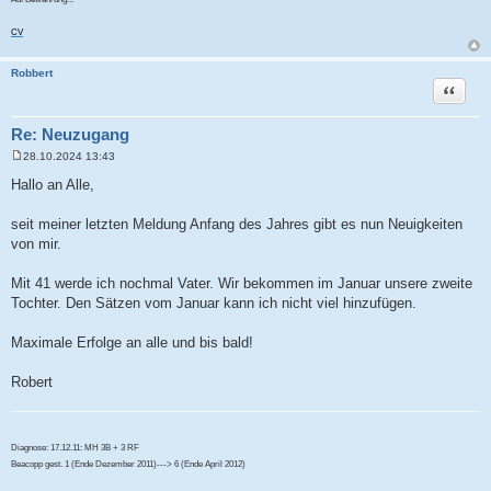
CV
Robbert
Zitat
Re: Neuzugang
28.10.2024 13:43
B
e
Hallo an Alle,
i
t
r
seit meiner letzten Meldung Anfang des Jahres gibt es nun Neuigkeiten
a
von mir.
g
Mit 41 werde ich nochmal Vater. Wir bekommen im Januar unsere zweite
Tochter. Den Sätzen vom Januar kann ich nicht viel hinzufügen.
Maximale Erfolge an alle und bis bald!
Robert
Diagnose: 17.12.11: MH 3B + 3 RF
Beacopp gest. 1 (Ende Dezember 2011)---> 6 (Ende April 2012)