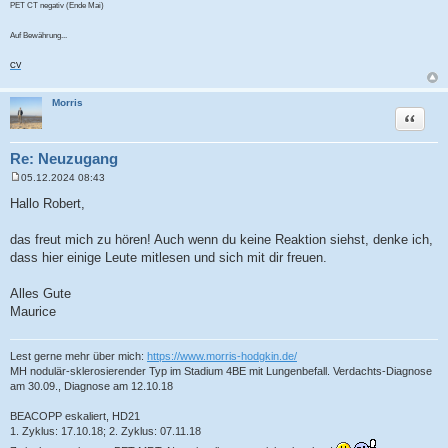
PET CT negativ (Ende Mai)
Auf Bewährung...
CV
Morris
Zitat
Re: Neuzugang
05.12.2024 08:43
B
e
Hallo Robert,
i
t
r
das freut mich zu hören! Auch wenn du keine Reaktion siehst, denke ich,
a
dass hier einige Leute mitlesen und sich mit dir freuen.
g
Alles Gute
Maurice
Lest gerne mehr über mich:
https://www.morris-hodgkin.de/
MH nodulär-sklerosierender Typ im Stadium 4BE mit Lungenbefall. Verdachts-Diagnose
am 30.09., Diagnose am 12.10.18
BEACOPP eskaliert, HD21
1. Zyklus: 17.10.18; 2. Zyklus: 07.11.18