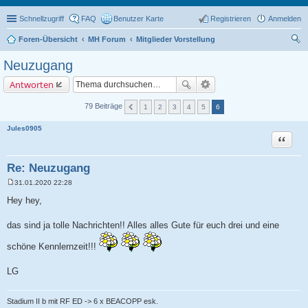
Schnellzugriff
FAQ
Benutzer Karte
Registrieren
Anmelden
Foren-Übersicht
MH Forum
Mitglieder Vorstellung
uc
Neuzugang
he
Antworten
79 Beiträge
1
2
3
4
5
6
Jules0905
Zitat
Re: Neuzugang
31.01.2020 22:28
B
e
Hey hey,
i
t
r
das sind ja tolle Nachrichten!! Alles alles Gute für euch drei und eine
a
g
schöne Kennlernzeit!!!
LG
Stadium II b mit RF ED -> 6 x BEACOPP esk.