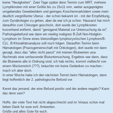
keine "Neuigkeiten". Zwei Tage später dann Termin zum MRT, mehrere
Lymphknoten mit einer Größe bis zu 15x11 mm, weiter ausgeprägtes
umgebendes Gewebeödem und geringes Knochenmarködem sowie mein
deutlich vergrößerter Uterus - der schon bekannt ist - mit der Empfehlung,
zum Gynäkologen zu gehen, aber da war ich ja schon. Hausarzt hat mich
daraufhin zum Chirurgen geschickt, dort wurde der Lymphknoten
kurzerhand entfernt, damit "genügend Material zur Untersuchung da ist".
Pathologiebefund war dann ein niedrig malignes B-Zell Non-Hodgkin-
Lymphom im Sinne eines kleinzelligen lymphozystischen Lymphom/B-
CLL. B-Klonalitätsanalyse soll noch folgen. Daraufhin Termin beim
Hämatologen (Praxisgemeinschaft mit Onkologen), dort wurde mir dann
gesagt, dass das "alles nicht passt" mit meinen Blutwerten usw.
Nochmals eine umfassende Blutuntersuchung, Ergebnis war dann, dass
die Blutwerte alle in Ordnung sind, ich hab nichts, kommt vielleicht von
einem Mückenstich (???), bräuchte mir keine Gedanken zu machen -
mach ich aber doch.
In einer Woche habe ich den nächsten Termin beim Hämatologen, dann
liegt hoffentlich der 2. pathologische Befund vor.
Kennt das jemand, der eine Befund positiv und der andere negativ? Kann
das denn sein?
Hoffe, der viele Text hat nicht abgeschreckt und im Voraus schon mal
lieben Dank für eure evtl. Antworten.
Grüße und alles Gute für euch.