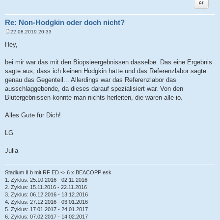
Zitat
Re: Non-Hodgkin oder doch nicht?
22.08.2019 20:33
B
e
Hey,
i
t
r
bei mir war das mit den Biopsieergebnissen dasselbe. Das eine Ergebnis
a
sagte aus, dass ich keinen Hodgkin hätte und das Referenzlabor sagte
g
genau das Gegenteil... Allerdings war das Referenzlabor das
ausschlaggebende, da dieses darauf spezialisiert war. Von den
Blutergebnissen konnte man nichts herleiten, die waren alle io.
Alles Gute für Dich!
LG
Julia
Stadium II b mit RF ED -> 6 x BEACOPP esk.
1. Zyklus: 25.10.2016 - 02.11.2016
2. Zyklus: 15.11.2016 - 22.11.2016
3. Zyklus: 06.12.2016 - 13.12.2016
4. Zyklus: 27.12.2016 - 03.01.2016
5. Zyklus: 17.01.2017 - 24.01.2017
6. Zyklus: 07.02.2017 - 14.02.2017