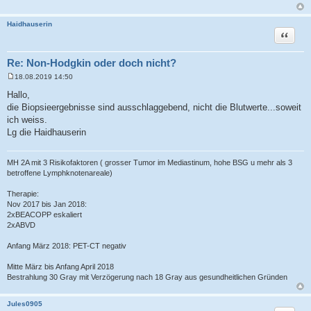
Haidhauserin
Zitat
Re: Non-Hodgkin oder doch nicht?
18.08.2019 14:50
B
e
Hallo,
i
die Biopsieergebnisse sind ausschlaggebend, nicht die Blutwerte...soweit
t
r
ich weiss.
a
Lg die Haidhauserin
g
MH 2A mit 3 Risikofaktoren ( grosser Tumor im Mediastinum, hohe BSG u mehr als 3
betroffene Lymphknotenareale)
Therapie:
Nov 2017 bis Jan 2018:
2xBEACOPP eskaliert
2xABVD
Anfang März 2018: PET-CT negativ
Mitte März bis Anfang April 2018
Bestrahlung 30 Gray mit Verzögerung nach 18 Gray aus gesundheitlichen Gründen
Jules0905