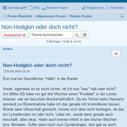
Schnellzugriff
FAQ
Benutzer Karte
Registrieren
Anmelden
Foren-Übersicht
Allgemeines Forum
Plauder Forum
uc
Non-Hodgkin oder doch nicht?
he
Antworten
3 Beiträge • Seite
1
von
1
DieBea
Zitat
Non-Hodgkin oder doch nicht?
05.08.2019 12:24
B
e
Erst mal ein freundliches "Hallo" in die Runde.
i
t
r
Vorab: irgendwie ist es nicht sicher, ob ich nun "was" hab oder nicht?
a
Ich (Mitte 50) habe vor gut drei Wochen einen "Knubbel" in der Leiste
g
ertastet, war ein bisschen druckempfindlich. Da ein Termin beim Hausarzt
anstand zur Blutentnahme habe ich das gerade mit kontrollieren lassen.
Wurde dann Ultraschall gemacht, konnte sich aber nicht festlegen, ob das
ein Lymphknoten ist oder nicht, Leber etc. wurde dann gerade auch
beschallt, alles okay. Hatte auch keinen Infekt in den letzten Wochen
bzw. Monaten. Sollte dann noch zum Gynäkologen, dort gab es auch