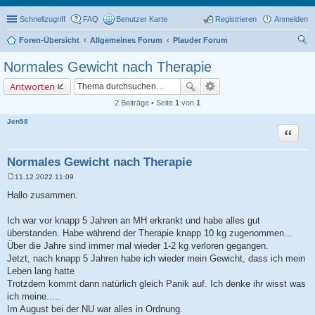
Schnellzugriff
FAQ
Benutzer Karte
Registrieren
Anmelden
Foren-Übersicht
Allgemeines Forum
Plauder Forum
uc
Normales Gewicht nach Therapie
he
Antworten
2 Beiträge • Seite
1
von
1
Jen58
Zitat
Normales Gewicht nach Therapie
11.12.2022 11:09
B
e
Hallo zusammen.
i
t
r
Ich war vor knapp 5 Jahren an MH erkrankt und habe alles gut
a
überstanden. Habe während der Therapie knapp 10 kg zugenommen...
g
Über die Jahre sind immer mal wieder 1-2 kg verloren gegangen.
Jetzt, nach knapp 5 Jahren habe ich wieder mein Gewicht, dass ich mein
Leben lang hatte
Trotzdem kommt dann natürlich gleich Panik auf. Ich denke ihr wisst was
ich meine.....
Im August bei der NU war alles in Ordnung.