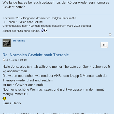
Wie lange hat es bei euch gedauert, bis der Körper wieder sein normales
Gewicht hatte?
November 2017 Diagnose klassischer Hodgkin Stadium 3 a.
PET nach 2 Zyklen ohne Befund
Chemotherapie nach 4 Zyklen Beacopp eskaliert im März 2018 beendet.
Seither alle NU's ohne Befund.
Heronimo
Zitat
Re: Normales Gewicht nach Therapie
11.12.2022 19:49
B
e
Hallo Jens, also ich hab während meiner Therapie vor über 4 Jahren so 5
i
kg abgenommen.
t
r
Die waren aber schon während der AHB, also knapp 3 Monate nach der
a
Therapie wieder drauf und seitdem
g
ist mein Gewicht auch stabil.
Noch eine schöne Weihnachtszeit und nicht vergessen, in der nimmt
man(n) immer zu
Gruss Henry