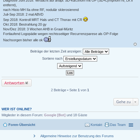
Diagnose Juni 2018: Verdacht auf anapl. SD-Karzinom mit OP (SD+Lymphom re, LK li
entfernt),
nach Histo MH IIa ohne RF, nodulär sklerosierend
Juli-Sep 2018: 2 mal ABVD
Sep 2018: Kontroll MRT Hals und CT Thorax mit CR
Okt 2018: Bestrahlung 20 gy
Nov/Dez 2018: 3 Wochen AHB in Graal-Müritz
Fortlaufend Logopädie wegen rechtsseitiger Recurrenzparese als OP-Folge
Nachsorgen bisher alle ok
Beiträge der letzten Zeit anzeigen:
Sortiere nach
Antworten
2 Beiträge • Seite
1
von
1
Gehe zu
WER IST ONLINE?
Mitglieder in diesem Forum:
Google [Bot]
und 18 Gäste
Foren-Übersicht
Kontakt
Das Team
chevron_right
Allgemeine Hinweise zur Benutzung des Forums