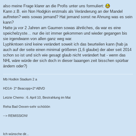
B
e
also meine Frage klarer an die Profis unter uns formuliert:
i
Kann z.B. ein Non Hodgkin erstmals als Veränderung an der Mandel
t
r
auftreten? weis sowas jemand? Hat jemand sonst ne Ahnung was es sein
a
kann?
g
Hatte ja vor 2 Jahren am Gaumen sowas ähnliches, da war es eine
speichelzyste… nur die ist immer gekommen und wieder gegangen bis
sie irgendwann von allen ganz weg war.
Lyphkntoen sind keine verändert soweit ich das beurteilen kann (hab ja
auch auf der seite einen minimal größeren (1,6 glaube) der aber seit 2014
schon so ist und sich wie gesagt glaub nicht verändert hat - wenn das
NHL wäre würde der sich doch in dieser laaangen zeit bisschen spürbar
ändern oder?)
Mb Hodkin Stadium 2 a
HD14- 2* Beacopp+2* ABVD
Letzte Chemo : 6. April 10, Bestrahlung im Mai
Reha Bad Oexen-sehr schööön
--> REMISSION!
Ich wünsche dir...