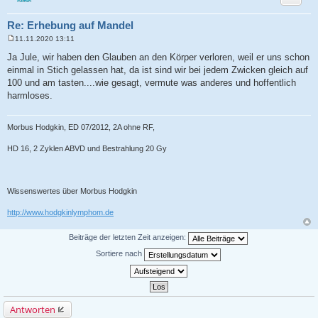
Re: Erhebung auf Mandel
11.11.2020 13:11
B
e
Ja Jule, wir haben den Glauben an den Körper verloren, weil er uns schon
i
einmal in Stich gelassen hat, da ist sind wir bei jedem Zwicken gleich auf
t
r
100 und am tasten....wie gesagt, vermute was anderes und hoffentlich
a
harmloses.
g
Morbus Hodgkin, ED 07/2012, 2A ohne RF,
HD 16, 2 Zyklen ABVD und Bestrahlung 20 Gy
Wissenswertes über Morbus Hodgkin
http://www.hodgkinlymphom.de
Beiträge der letzten Zeit anzeigen:
Sortiere nach
Antworten