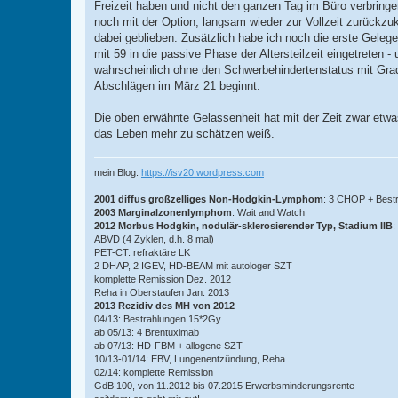
Freizeit haben und nicht den ganzen Tag im Büro verbring
t
r
noch mit der Option, langsam wieder zur Vollzeit zurückz
a
dabei geblieben. Zusätzlich habe ich noch die erste Gelegen
g
mit 59 in die passive Phase der Altersteilzeit eingetreten - 
wahrscheinlich ohne den Schwerbehindertenstatus mit Grad
Abschlägen im März 21 beginnt.
Die oben erwähnte Gelassenheit hat mit der Zeit zwar etwa
das Leben mehr zu schätzen weiß.
mein Blog:
https://isv20.wordpress.com
2001 diffus großzelliges Non-Hodgkin-Lymphom
: 3 CHOP + Best
2003 Marginalzonenlymphom
: Wait and Watch
2012 Morbus Hodgkin, nodulär-sklerosierender Typ, Stadium IIB
:
ABVD (4 Zyklen, d.h. 8 mal)
PET-CT: refraktäre LK
2 DHAP, 2 IGEV, HD-BEAM mit autologer SZT
komplette Remission Dez. 2012
Reha in Oberstaufen Jan. 2013
2013 Rezidiv des MH von 2012
04/13: Bestrahlungen 15*2Gy
ab 05/13: 4 Brentuximab
ab 07/13: HD-FBM + allogene SZT
10/13-01/14: EBV, Lungenentzündung, Reha
02/14: komplette Remission
GdB 100, von 11.2012 bis 07.2015 Erwerbsminderungsrente