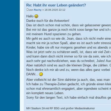
Re: Habt ihr euer Leben geändert?
von
Rachy
»
18.06.2020 22:12
B
e
Hallo
i
Danke euch für die Antworten!
t
r
Das ist doch schon mal schön, dass wir gelassener geworde
a
Bei mir ist das ganze ja noch nicht sooo lange her und ich
g
mit meinem Hund spazieren zu gehen.
Mir geht es auch so wie dir, Jean, dass ich nicht mehr ei
macht sie mir ja schon Spaß, aber es ist auch sehr stress
Kinder, habe sie oft nur morgens gesehen und es abends o
Was ist jetzt sehr zu schätzen weiß, ist, dass wir viel Zei
und kann dann doch nicht immer so für sie da sein, wie i
auch sehr gut nachvollziehen, was du schreibst, Jules! A
Aber natürlich sind es auch die kleinen Dinge, die zählen.
Noch denke ich mir ab und zu, wenn das alles ganz vorbei 
DANN...
Aber vielleicht ist der Sinn dahinter ja auch, das, was ma
Ich habe zu Therapie-Zeiten gedacht, ich gründe einen kle
schon mal ehrenamtlich engagiert, aber irgendwie scheint m
ein komplett neues Leben.
Sorry für den langen Text, ich habe einfach mal drauflos ge
MH Stadium 2A mit RF BSG und großer Mediastinaltumor