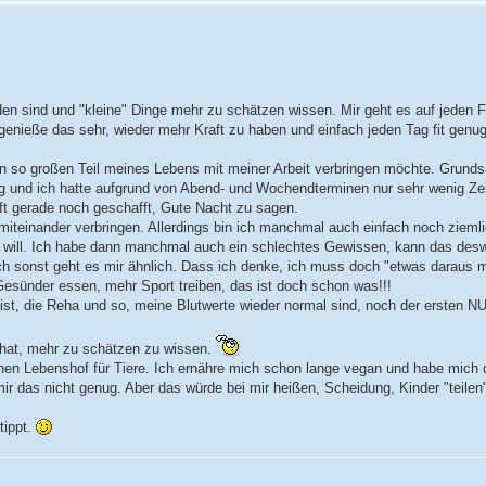
n sind und "kleine" Dinge mehr zu schätzen wissen. Mir geht es auf jeden F
 genieße das sehr, wieder mehr Kraft zu haben und einfach jeden Tag fit genug
nen so großen Teil meines Lebens mit meiner Arbeit verbringen möchte. Grunds
ig und ich hatte aufgrund von Abend- und Wochendterminen nur sehr wenig Zei
ft gerade noch geschafft, Gute Nacht zu sagen.
t miteinander verbringen. Allerdings bin ich manchmal auch einfach noch zieml
ch will. Ich habe dann manchmal auch ein schlechtes Gewissen, kann das de
uch sonst geht es mir ähnlich. Dass ich denke, ich muss doch "etwas daraus 
 Gesünder essen, mehr Sport treiben, das ist doch schon was!!!
ist, die Reha und so, meine Blutwerte wieder normal sind, noch der ersten NU
n hat, mehr zu schätzen zu wissen.
inen Lebenshof für Tiere. Ich ernähre mich schon lange vegan und habe mich
ir das nicht genug. Aber das würde bei mir heißen, Scheidung, Kinder "teilen"
tippt.