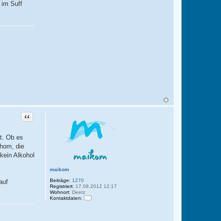
 im Suff
Zitat
t. Ob es
phom, die
kein Alkohol
maikom
Beiträge:
1270
auf
Registriert:
17.08.2012 12:17
Wohnort:
Deetz
Kontaktdaten:
K
o
n