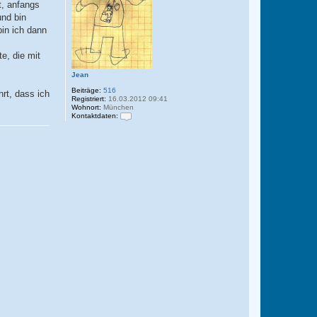
t, anfangs
und bin
bin ich dann
e, die mit
Jean
Beiträge:
516
rt, dass ich
Registriert:
16.03.2012 09:41
Wohnort:
München
Kontaktdaten:
K
o
n
t
a
k
t
d
a
t
e
n
v
o
n
J
e
a
n