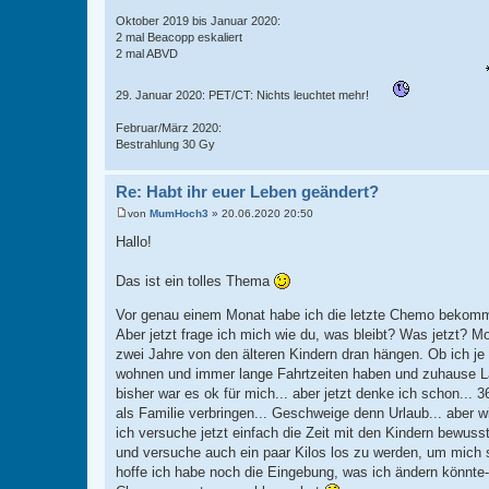
Oktober 2019 bis Januar 2020:
2 mal Beacopp eskaliert
2 mal ABVD
29. Januar 2020: PET/CT: Nichts leuchtet mehr!
Februar/März 2020:
Bestrahlung 30 Gy
Re: Habt ihr euer Leben geändert?
von
MumHoch3
»
20.06.2020 20:50
B
e
Hallo!
i
t
r
Das ist ein tolles Thema
a
g
Vor genau einem Monat habe ich die letzte Chemo bekomm
Aber jetzt frage ich mich wie du, was bleibt? Was jetzt? M
zwei Jahre von den älteren Kindern dran hängen. Ob ich je 
wohnen und immer lange Fahrtzeiten haben und zuhause Land
bisher war es ok für mich... aber jetzt denke ich schon... 
als Familie verbringen... Geschweige denn Urlaub... aber wi
ich versuche jetzt einfach die Zeit mit den Kindern bewuss
und versuche auch ein paar Kilos los zu werden, um mich se
hoffe ich habe noch die Eingebung, was ich ändern könnte-