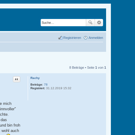
Registrieren
Anmelden
8 Beiträge • Seite
1
von
1
Zitat
Rachy
Beiträge:
78
Registriert:
31.12.2019 15:32
ie mich
nnvoller"
chte.
 das
und bin froh
t wohl auch