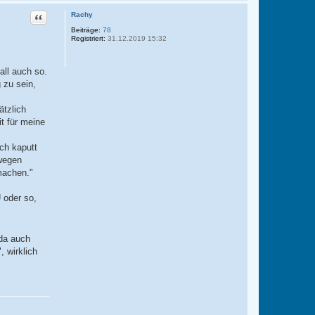
Zitat
Rachy
Beiträge:
78
Registriert:
31.12.2019 15:32
all auch so.
 zu sein,
ätzlich
t für meine
ich kaputt
swegen
machen."
 oder so,
 da auch
, wirklich