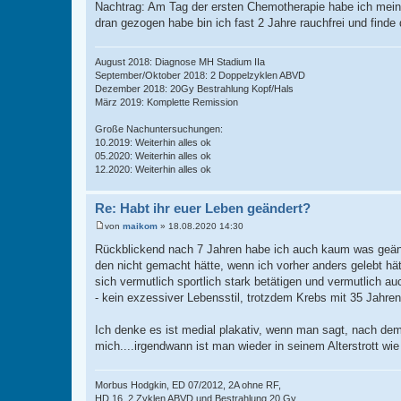
Nachtrag: Am Tag der ersten Chemotherapie habe ich meine 
dran gezogen habe bin ich fast 2 Jahre rauchfrei und finde
August 2018: Diagnose MH Stadium IIa
September/Oktober 2018: 2 Doppelzyklen ABVD
Dezember 2018: 20Gy Bestrahlung Kopf/Hals
März 2019: Komplette Remission
Große Nachuntersuchungen:
10.2019: Weiterhin alles ok
05.2020: Weiterhin alles ok
12.2020: Weiterhin alles ok
Re: Habt ihr euer Leben geändert?
von
maikom
»
18.08.2020 14:30
B
e
Rückblickend nach 7 Jahren habe ich auch kaum was geän
i
den nicht gemacht hätte, wenn ich vorher anders gelebt h
t
r
sich vermutlich sportlich stark betätigen und vermutlich a
a
- kein exzessiver Lebensstil, trotzdem Krebs mit 35 Jahren
g
Ich denke es ist medial plakativ, wenn man sagt, nach dem 
mich....irgendwann ist man wieder in seinem Alterstrott wie
Morbus Hodgkin, ED 07/2012, 2A ohne RF,
HD 16, 2 Zyklen ABVD und Bestrahlung 20 Gy