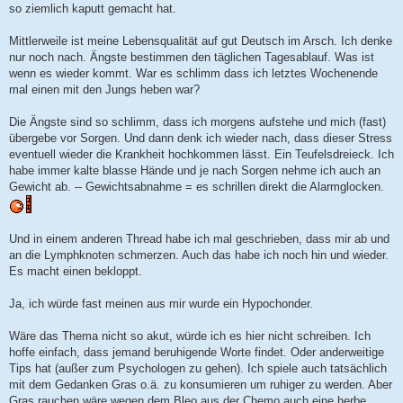
so ziemlich kaputt gemacht hat.
Mittlerweile ist meine Lebensqualität auf gut Deutsch im Arsch. Ich denke
nur noch nach. Ängste bestimmen den täglichen Tagesablauf. Was ist
wenn es wieder kommt. War es schlimm dass ich letztes Wochenende
mal einen mit den Jungs heben war?
Die Ängste sind so schlimm, dass ich morgens aufstehe und mich (fast)
übergebe vor Sorgen. Und dann denk ich wieder nach, dass dieser Stress
eventuell wieder die Krankheit hochkommen lässt. Ein Teufelsdreieck. Ich
habe immer kalte blasse Hände und je nach Sorgen nehme ich auch an
Gewicht ab. -- Gewichtsabnahme = es schrillen direkt die Alarmglocken.
Und in einem anderen Thread habe ich mal geschrieben, dass mir ab und
an die Lymphknoten schmerzen. Auch das habe ich noch hin und wieder.
Es macht einen bekloppt.
Ja, ich würde fast meinen aus mir wurde ein Hypochonder.
Wäre das Thema nicht so akut, würde ich es hier nicht schreiben. Ich
hoffe einfach, dass jemand beruhigende Worte findet. Oder anderweitige
Tips hat (außer zum Psychologen zu gehen). Ich spiele auch tatsächlich
mit dem Gedanken Gras o.ä. zu konsumieren um ruhiger zu werden. Aber
Gras rauchen wäre wegen dem Bleo aus der Chemo auch eine herbe