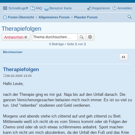
Schnellzugriff
FAQ
Benutzer Karte
Registrieren
Anmelden
Foren-Übersicht
Allgemeines Forum
Plauder Forum
uc
Therapiefolgen
he
Antworten
6 Beiträge • Seite
1
von
1
Blechmeister
Zitat
Therapiefolgen
06.02.2020 13:25
B
e
Hallo Leute,
i
t
r
nach der Therapie ging es mir gut. Naja bis auf den Unfall danach. Die
a
ganzen Versicherungssachen belasten mich noch immer. Es ist so viel zu
g
tun. Und "nebenbei" studieren und Geld verdienen.
Morgens und abends stehe ich zitternd auf und geh zitternd zu Bett.
Mittlerweile weiß ich nicht ob es vom Stress kommt oder ob Folgen der
Chemo sind oder ob sich etwas schlimmeres anbahnt. Sport machen
kann ich nicht um mich abzulenken, da der Unfall den Fuß und das Knie