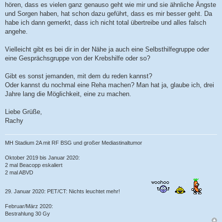
hören, dass es vielen ganz genauso geht wie mir und sie ähnliche Ängste
und Sorgen haben, hat schon dazu geführt, dass es mir besser geht. Da
habe ich dann gemerkt, dass ich nicht total übertreibe und alles falsch
angehe.
Vielleicht gibt es bei dir in der Nähe ja auch eine Selbsthilfegruppe oder
eine Gesprächsgruppe von der Krebshilfe oder so?
Gibt es sonst jemanden, mit dem du reden kannst?
Oder kannst du nochmal eine Reha machen? Man hat ja, glaube ich, drei
Jahre lang die Möglichkeit, eine zu machen.
Liebe Grüße,
Rachy
MH Stadium 2A mit RF BSG und großer Mediastinaltumor
Oktober 2019 bis Januar 2020:
2 mal Beacopp eskaliert
2 mal ABVD
29. Januar 2020: PET/CT: Nichts leuchtet mehr!
Februar/März 2020:
Bestrahlung 30 Gy