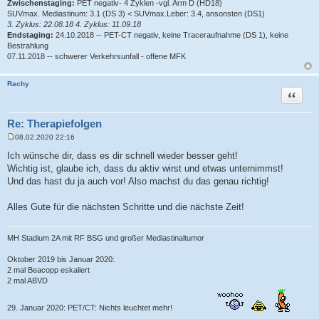
Zwischenstaging:
PET negativ- 4 Zyklen -vgl. Arm D (HD18)
SUVmax. Mediastinum: 3.1 (DS 3) < SUVmax.Leber: 3.4, ansonsten (DS1)
3. Zyklus: 22.08.18 4. Zyklus: 11.09.18
Endstaging:
24.10.2018 -- PET-CT negativ, keine Traceraufnahme (DS 1), keine
Bestrahlung
07.11.2018 -- schwerer Verkehrsunfall - offene MFK
Rachy
Zitat
Re: Therapiefolgen
08.02.2020 22:16
B
e
Ich wünsche dir, dass es dir schnell wieder besser geht!
i
Wichtig ist, glaube ich, dass du aktiv wirst und etwas unternimmst!
t
r
Und das hast du ja auch vor! Also machst du das genau richtig!
a
g
Alles Gute für die nächsten Schritte und die nächste Zeit!
MH Stadium 2A mit RF BSG und großer Mediastinaltumor
Oktober 2019 bis Januar 2020:
2 mal Beacopp eskaliert
2 mal ABVD
29. Januar 2020: PET/CT: Nichts leuchtet mehr!