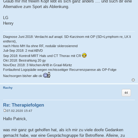
Glaub mir mit freiem Kopf lebt es sich ganz anders .... und such dir eine
g
Alternative zum Sport als Ablenkung.
LG
Henry
Diagnose Juni 2018: Verdacht auf anapl. SD-Karzinom mit OP (SD+Lymphom re, LK li
entfernt),
nach Histo MH IIa ohne RF, nodulär sklerosierend
Juli-Sep 2018: 2 mal ABVD
Sep 2018: Kontroll MRT Hals und CT Thorax mit CR
Okt 2018: Bestrahlung 20 gy
Nov/Dez 2018: 3 Wochen AHB in Graal-Müritz
Fortlaufend Logopädie wegen rechtsseitiger Recurrenzparese als OP-Folge
Nachsorgen bisher alle ok
Rachy
Zitat
Re: Therapiefolgen
07.02.2020 15:47
B
e
Hallo Patrick,
i
t
r
was mir ganz gut geholfen hat, als ich mir zu viele doofe Gedanken
a
gemacht habe, war eine Gesprächsgruppe für Betroffene. Alleine, zu
g