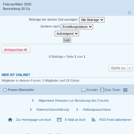
Februar/März 2020:
Bestrahlung 30 Gy
Beiträge der letzten Zeit anzeigen:
Sortiere nach
Antworten
6 Beiträge • Seite
1
von
1
Gehe zu
WER IST ONLINE?
Mitglieder in diesem Forum: 0 Mitglieder und 19 Gäste
Foren-Übersicht
Kontakt
Das Team
chevron_right
Allgemeine Hinweise zur Benutzung des Forums
chevron_right
chevron_right
Datenschutzerklärung
Haftungsauschluss
home
mail_outline
rss_feed
Zur Homepage von Axel
E-Mail an Axel
RSS Feed abbonieren