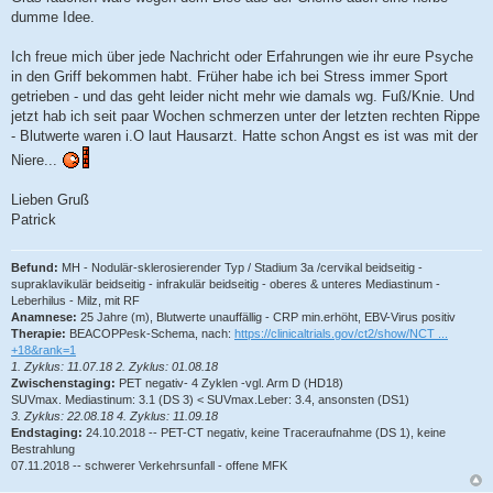
dumme Idee.
Ich freue mich über jede Nachricht oder Erfahrungen wie ihr eure Psyche
in den Griff bekommen habt. Früher habe ich bei Stress immer Sport
getrieben - und das geht leider nicht mehr wie damals wg. Fuß/Knie. Und
jetzt hab ich seit paar Wochen schmerzen unter der letzten rechten Rippe
- Blutwerte waren i.O laut Hausarzt. Hatte schon Angst es ist was mit der
Niere...
Lieben Gruß
Patrick
Befund:
MH - Nodulär-sklerosierender Typ / Stadium 3a /cervikal beidseitig -
supraklavikulär beidseitig - infrakulär beidseitig - oberes & unteres Mediastinum -
Leberhilus - Milz, mit RF
Anamnese:
25 Jahre (m), Blutwerte unauffällig - CRP min.erhöht, EBV-Virus positiv
Therapie:
BEACOPPesk-Schema, nach:
https://clinicaltrials.gov/ct2/show/NCT ...
+18&rank=1
1. Zyklus: 11.07.18 2. Zyklus: 01.08.18
Zwischenstaging:
PET negativ- 4 Zyklen -vgl. Arm D (HD18)
SUVmax. Mediastinum: 3.1 (DS 3) < SUVmax.Leber: 3.4, ansonsten (DS1)
3. Zyklus: 22.08.18 4. Zyklus: 11.09.18
Endstaging:
24.10.2018 -- PET-CT negativ, keine Traceraufnahme (DS 1), keine
Bestrahlung
07.11.2018 -- schwerer Verkehrsunfall - offene MFK