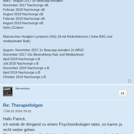
März - August 2017 5x Beacopp eskaliert
November 2017 Nachsorge oB.
Februar 2018 Nachsorge oB.
August 2018 Nachsorge oB.
Februar 2019 Nachsorge oB.
August 2019 Nachsorge oB.
Sohn 22Jahre
Klassisches Hodgkin Lymphom (NS) 2A mit Risikofaktoren ( hohe BSG und
mediastinaler Bulk)
August- November 2017 2x Beacopp eskaliert 2x ABVD
Dezember 2017 15x Bestrahlung Hals und Mediastinum
April 2018 Nachsorge o.B
Juli 2018 Nachsorge o.B
November 2018 Nachsorge o.B
April 2019 Nachsorge o.B
Oktober 2019 Nachsorge o.B.
Heronimo
Zitat
Re: Therapiefolgen
06.02.2020 20:02
B
e
Hallo Patrick,
i
ich würde dir dringend zu einem Psychoonkologen raten, so kanns ja
t
r
nicht weiter gehen.
a