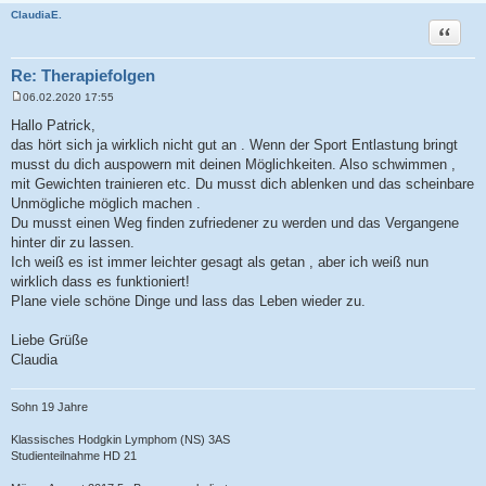
ClaudiaE.
Zitat
Re: Therapiefolgen
06.02.2020 17:55
B
e
Hallo Patrick,
i
das hört sich ja wirklich nicht gut an . Wenn der Sport Entlastung bringt
t
r
musst du dich auspowern mit deinen Möglichkeiten. Also schwimmen ,
a
mit Gewichten trainieren etc. Du musst dich ablenken und das scheinbare
g
Unmögliche möglich machen .
Du musst einen Weg finden zufriedener zu werden und das Vergangene
hinter dir zu lassen.
Ich weiß es ist immer leichter gesagt als getan , aber ich weiß nun
wirklich dass es funktioniert!
Plane viele schöne Dinge und lass das Leben wieder zu.
Liebe Grüße
Claudia
Sohn 19 Jahre
Klassisches Hodgkin Lymphom (NS) 3AS
Studienteilnahme HD 21