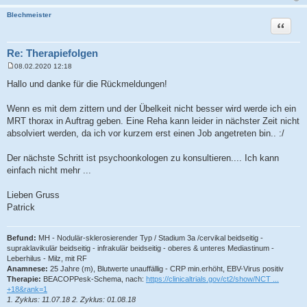
Blechmeister
Zitat
Re: Therapiefolgen
08.02.2020 12:18
B
e
Hallo und danke für die Rückmeldungen!
i
t
r
Wenn es mit dem zittern und der Übelkeit nicht besser wird werde ich ein
a
MRT thorax in Auftrag geben. Eine Reha kann leider in nächster Zeit nicht
g
absolviert werden, da ich vor kurzem erst einen Job angetreten bin.. :/
Der nächste Schritt ist psychoonkologen zu konsultieren.... Ich kann
einfach nicht mehr ...
Lieben Gruss
Patrick
Befund:
MH - Nodulär-sklerosierender Typ / Stadium 3a /cervikal beidseitig -
supraklavikulär beidseitig - infrakulär beidseitig - oberes & unteres Mediastinum -
Leberhilus - Milz, mit RF
Anamnese:
25 Jahre (m), Blutwerte unauffällig - CRP min.erhöht, EBV-Virus positiv
Therapie:
BEACOPPesk-Schema, nach:
https://clinicaltrials.gov/ct2/show/NCT ...
+18&rank=1
1. Zyklus: 11.07.18 2. Zyklus: 01.08.18