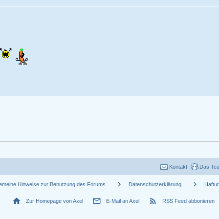
Kontakt
Das Te
chevron_right
chevron_right
gemeine Hinweise zur Benutzung des Forums
Datenschutzerklärung
Haftu
home
mail_outline
rss_feed
Zur Homepage von Axel
E-Mail an Axel
RSS Feed abbonieren