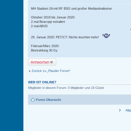
MH Stadium 2A mit RF BSG und großer Mediastinaltumor
Oktober 2019 bis Januar 2020:
2 mal Beacopp eskaliert
2 mal ABVD
29. Januar 2020: PET/CT: Nichts leuchtet mehr!
Februar/März 2020:
Bestrahlung 30 Gy
Antworten
Zurück zu „Plauder Forum“
WER IST ONLINE?
Mitglieder in diesem Forum: 0 Mitglieder und 18 Gäste
Foren-Übersicht
chevron_right
All