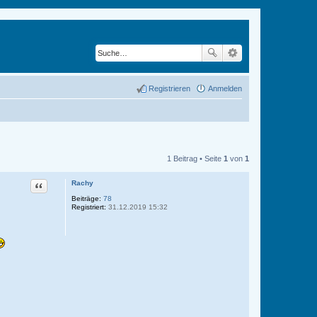
Registrieren
Anmelden
1 Beitrag • Seite
1
von
1
Zitat
Rachy
Beiträge:
78
Registriert:
31.12.2019 15:32