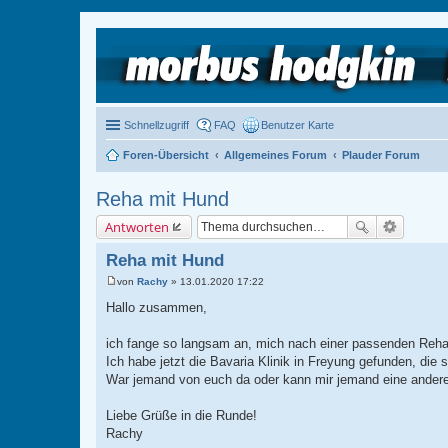
Schnellzugriff
FAQ
Benutzer Karte
Foren-Übersicht
Allgemeines Forum
Plauder Forum
Reha mit Hund
Antworten
Reha mit Hund
von
Rachy
»
13.01.2020 17:22
B
e
Hallo zusammen,
i
t
r
ich fange so langsam an, mich nach einer passenden Re
a
Ich habe jetzt die Bavaria Klinik in Freyung gefunden, die 
g
War jemand von euch da oder kann mir jemand eine ander
Liebe Grüße in die Runde!
Rachy