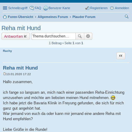
Schnellzugriff
FAQ
Benutzer Karte
Registrieren
Anmelden
Foren-Übersicht
Allgemeines Forum
Plauder Forum
uc
Reha mit Hund
he
Antworten
1 Beitrag • Seite
1
von
1
Rachy
Zitat
Reha mit Hund
13.01.2020 17:22
B
e
Hallo zusammen,
i
t
r
ich fange so langsam an, mich nach einer passenden Reha-Einrichtung
a
umzusehen und möchte am liebsten meinen Hund mitnehmen.
g
Ich habe jetzt die Bavaria Klinik in Freyung gefunden, die sich für mich
ganz gut angehört hat.
War jemand von euch da oder kann mir jemand eine andere Reha mit
Hund empfehlen?
Liebe Grüße in die Runde!