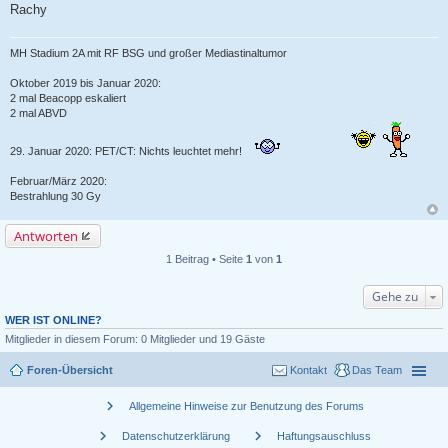
Rachy
MH Stadium 2A mit RF BSG und großer Mediastinaltumor
Oktober 2019 bis Januar 2020:
2 mal Beacopp eskaliert
2 mal ABVD
29. Januar 2020: PET/CT: Nichts leuchtet mehr!
Februar/März 2020:
Bestrahlung 30 Gy
Antworten
1 Beitrag • Seite
1
von
1
Gehe zu
WER IST ONLINE?
Mitglieder in diesem Forum: 0 Mitglieder und 19 Gäste
Foren-Übersicht
Kontakt
Das Team
chevron_right
Allgemeine Hinweise zur Benutzung des Forums
chevron_right
chevron_right
Datenschutzerklärung
Haftungsauschluss