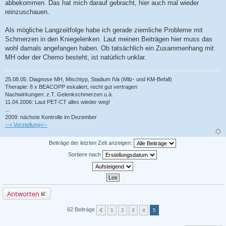
abbekommen. Das hat mich darauf gebracht, hier auch mal wieder
reinzuschauen.
Als mögliche Langzeitfolge habe ich gerade ziemliche Probleme mit
Schmerzen in den Kniegelenken. Laut meinen Beiträgen hier muss das
wohl damals angefangen haben. Ob tatsächlich ein Zusammenhang mit
MH oder der Chemo besteht, ist natürlich unklar.
25.08.05: Diagnose MH, Mischtyp, Stadium IVa (Milz- und KM-Befall)
Therapie: 8 x BEACOPP eskaliert, recht gut vertragen
Nachwirkungen: z.T. Gelenkschmerzen u.ä.
11.04.2006: Laut PET-CT alles wieder weg!
...
2009: nächste Kontrolle im Dezember
--> Vorstellung<--
Beiträge der letzten Zeit anzeigen:
Sortiere nach
Antworten
62 Beiträge
1
2
3
4
5