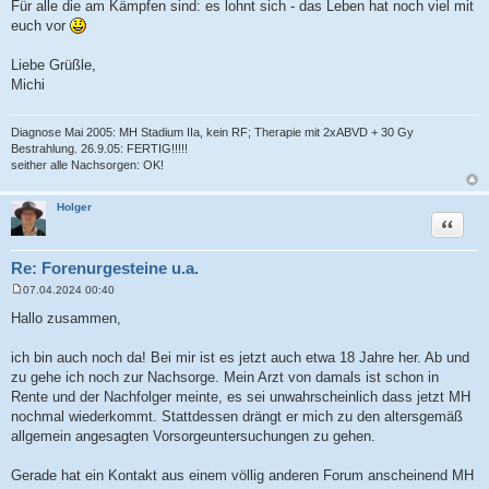
Für alle die am Kämpfen sind: es lohnt sich - das Leben hat noch viel mit
euch vor
Liebe Grüßle,
Michi
Diagnose Mai 2005: MH Stadium IIa, kein RF; Therapie mit 2xABVD + 30 Gy
Bestrahlung. 26.9.05: FERTIG!!!!!
seither alle Nachsorgen: OK!
Holger
Zitat
Re: Forenurgesteine u.a.
07.04.2024 00:40
B
e
Hallo zusammen,
i
t
r
ich bin auch noch da! Bei mir ist es jetzt auch etwa 18 Jahre her. Ab und
a
zu gehe ich noch zur Nachsorge. Mein Arzt von damals ist schon in
g
Rente und der Nachfolger meinte, es sei unwahrscheinlich dass jetzt MH
nochmal wiederkommt. Stattdessen drängt er mich zu den altersgemäß
allgemein angesagten Vorsorgeuntersuchungen zu gehen.
Gerade hat ein Kontakt aus einem völlig anderen Forum anscheinend MH