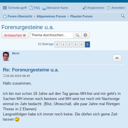
Schnellzugriff
FAQ
Benutzer Karte
Registrieren
Anmelden
Foren-Übersicht
Allgemeines Forum
Plauder Forum
uc
Forenurgesteine u.a.
he
Antworten
62 Beiträge
1
2
3
4
5
Michi
Zitat
Re: Forenurgesteine u.a.
26.09.2023 08:45
B
e
Hallo zusammen,
i
t
r
ich bin nun schon 18 Jahre auf den Tag genau MH-frei und mir geht's in
a
Sachen MH immer noch bestens und MH wird nur noch mit Nachsorge
g
einmal im Jahr bedacht. (Blut, Ultraschall, alle paar Jahre mal Röntgen
Thorax in 2 Ebenen)
Langzeitfolgen habe ich immer noch keine. Die dürfen sich gerne Zeit
lassen