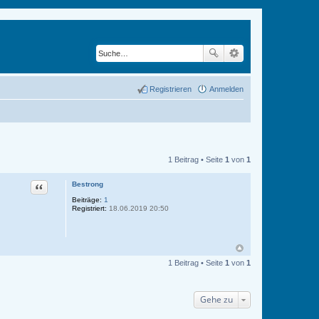
Registrieren
Anmelden
1 Beitrag • Seite
1
von
1
Zitat
Bestrong
Beiträge:
1
Registriert:
18.06.2019 20:50
1 Beitrag • Seite
1
von
1
Gehe zu