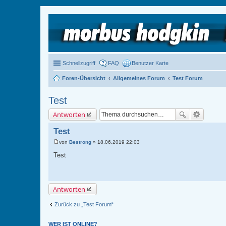
Schnellzugriff
FAQ
Benutzer Karte
Foren-Übersicht
Allgemeines Forum
Test Forum
Test
Antworten
Test
von
Bestrong
»
18.06.2019 22:03
B
e
Test
i
t
r
a
g
Antworten
Zurück zu „Test Forum“
WER IST ONLINE?