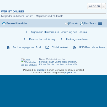
Gehe zu
WER IST ONLINE?
Mitglieder in diesem Forum: 0 Mitglieder und 24 Gäste
Foren-Übersicht
Kontakt
Das Team
chevron_right
Allgemeine Hinweise zur Benutzung des Forums
chevron_right
chevron_right
Datenschutzerklärung
Haftungsauschluss
home
mail_outline
rss_feed
Zur Homepage von Axel
E-Mail an Axel
RSS Feed abbonieren
Diese Website ist von der
Stiftung Health On the Net zertifiziert
.
Klicken Sie hier, um dies zu überprüfen
Powered by
phpBB
® Forum Software © phpBB Limited
Deutsche Übersetzung durch
phpBB.de