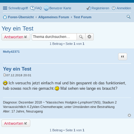
Schnellzugriff
FAQ
Benutzer Karte
Registrieren
Anmelden
Foren-Übersicht
Allgemeines Forum
Test Forum
uc
Yey ein Test
he
Antworten
1 Beitrag • Seite
1
von
1
Molly42371
Zitat
Yey ein Test
07.12.2018 20:01
B
e
Ich versuchs jetzt einfach mal und bin gespannt ob das funktioniert,
i
hab sowas noch nie gemacht.
Mal sehen wie lange es braucht?
t
r
a
g
Diagnose: Dezember 2018 ~ "klassisches Hodgkin-Lymphom"(NS); Stadium 2
Vorraussichtlich 4 Zyklen Chemotherapie; unter Umständen eine Bestrahlung
Alter: 17 Jahre, Neuzugang
Antworten
1 Beitrag • Seite
1
von
1