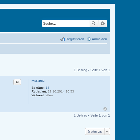
Registrieren
Anmelden
1 Beitrag • Seite
1
von
1
Zitat
mia1982
Beiträge:
18
Registriert:
27.10.2014 16:53
Wohnort:
Wien
1 Beitrag • Seite
1
von
1
Gehe zu