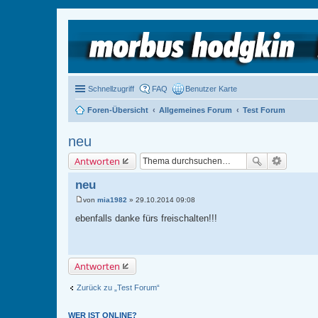
Schnellzugriff
FAQ
Benutzer Karte
Foren-Übersicht
Allgemeines Forum
Test Forum
neu
Antworten
neu
von
mia1982
»
29.10.2014 09:08
B
e
ebenfalls danke fürs freischalten!!!
i
t
r
a
g
Antworten
Zurück zu „Test Forum“
WER IST ONLINE?