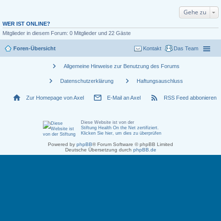
Gehe zu
WER IST ONLINE?
Mitglieder in diesem Forum: 0 Mitglieder und 22 Gäste
Foren-Übersicht
Kontakt
Das Team
chevron_right
Allgemeine Hinweise zur Benutzung des Forums
chevron_right
chevron_right
Datenschutzerklärung
Haftungsauschluss
home
mail_outline
rss_feed
Zur Homepage von Axel
E-Mail an Axel
RSS Feed abbonieren
Diese Website ist von der
Stiftung Health On the Net zertifiziert
.
Klicken Sie hier, um dies zu überprüfen
Powered by
phpBB
® Forum Software © phpBB Limited
Deutsche Übersetzung durch
phpBB.de