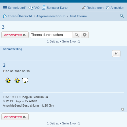
Schnellzugriff
FAQ
Benutzer Karte
Registrieren
Anmelden
Foren-Übersicht
Allgemeines Forum
Test Forum
uc
3
he
Antworten
1 Beitrag • Seite
1
von
1
Schmetterling
Zitat
3
06.03.2020 00:30
B
e
i
t
r
a
g
11/2019: ED Hodgkin Stadium 2a
6.12.19: Beginn 2x ABVD
Anschließend Bestrahlung mit 20 Gry
Antworten
1 Beitrag • Seite
1
von
1