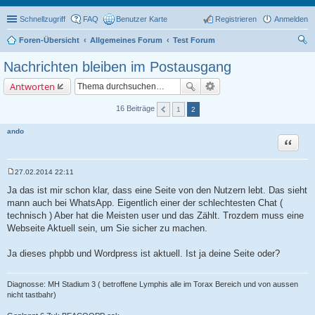
Schnellzugriff
FAQ
Benutzer Karte
Registrieren
Anmelden
Foren-Übersicht
Allgemeines Forum
Test Forum
uc
Nachrichten bleiben im Postausgang
he
Antworten
16 Beiträge
1
2
ando
Zitat
27.02.2014 22:11
B
e
Ja das ist mir schon klar, dass eine Seite von den Nutzern lebt. Das sieht
i
mann auch bei WhatsApp. Eigentlich einer der schlechtesten Chat (
t
r
technisch ) Aber hat die Meisten user und das Zählt. Trozdem muss eine
a
Webseite Aktuell sein, um Sie sicher zu machen.
g
Ja dieses phpbb und Wordpress ist aktuell. Ist ja deine Seite oder?
Diagnosse: MH Stadium 3 ( betroffene Lymphis alle im Torax Bereich und von aussen
nicht tastbahr)