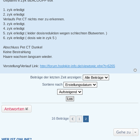
Geplannt 6 Zyk BEACOOPP esk
1. zyk erledigt
2. zyk erledigt
Verlaufs Pet CT nichts mer zu erkennen.
3. zyk erledigt.
4. zyk erledigt
5. zyk erledigt ( leider dosisreduktion wegen schlechten Blutwerten. )
6. zyk erledigt ( dosis wie in zyk 5 )
Abschluss Pet CT Dunkel
Keine Bestrahlung
Haare wachsen langsam wieder.
Vorstellung/Verlauf Link:
http://forum.hodgkin-info.de/viewtopic.php?t=6265
Beiträge der letzten Zeit anzeigen:
Sortiere nach
Antworten
16 Beiträge
1
2
Gehe zu
WER IST ONLINE?