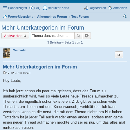
Schnellzugriff
FAQ
Benutzer Karte
Registrieren
Anmelden
Foren-Übersicht
Allgemeines Forum
Test Forum
uc
Mehr Unterkategorien im Forum
he
Antworten
3 Beiträge • Seite
1
von
1
Maimädel
Zitat
Mehr Unterkategorien im Forum
17.12.2013 15:40
B
e
Hey Leute,
i
t
r
ich hab jetzt schon ein paar mal gelesen, dass das Forum zu
a
unübersichtlich wird, weil so viele Leute neue Threads aufmachen zu
g
Themen, die eigentlich schon existieren. Z.B. gibt es ja schon viele
Threads zum Thema mit dem Kinderwunsch, Fertilität etc. Ich kann
verstehen, wenn es die nervt, die mit dem Thema nichts am Hut haben.
Trotzdem ist ja jeder Fall auch wieder etwas anders, sodass man gerne
einen neuen Thread aufmachen möchte und sei es nur, um das alles mal
runterzuschreiben.