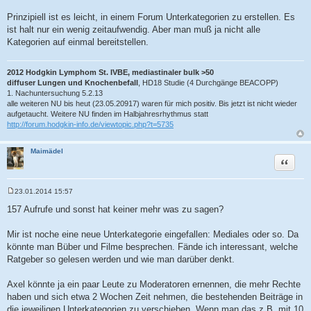
t
r
Prinzipiell ist es leicht, in einem Forum Unterkategorien zu erstellen. Es
a
ist halt nur ein wenig zeitaufwendig. Aber man muß ja nicht alle
g
Kategorien auf einmal bereitstellen.
2012 Hodgkin Lymphom St. IVBE, mediastinaler bulk >50
diffuser Lungen und Knochenbefall
, HD18 Studie (4 Durchgänge BEACOPP)
1. Nachuntersuchung 5.2.13
alle weiteren NU bis heut (23.05.20917) waren für mich positiv. Bis jetzt ist nicht wieder
aufgetaucht. Weitere NU finden im Halbjahresrhythmus statt
http://forum.hodgkin-info.de/viewtopic.php?t=5735
Maimädel
Zitat
23.01.2014 15:57
B
e
157 Aufrufe und sonst hat keiner mehr was zu sagen?
i
t
r
Mir ist noche eine neue Unterkategorie eingefallen: Mediales oder so. Da
a
könnte man Büber und Filme besprechen. Fände ich interessant, welche
g
Ratgeber so gelesen werden und wie man darüber denkt.
Axel könnte ja ein paar Leute zu Moderatoren ernennen, die mehr Rechte
haben und sich etwa 2 Wochen Zeit nehmen, die bestehenden Beiträge in
die jeweiligen Unterkategorien zu verschieben. Wenn man das z.B. mit 10