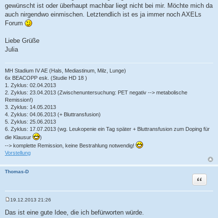
gewünscht ist oder überhaupt machbar liegt nicht bei mir. Möchte mich da
auch nirgendwo einmischen. Letztendlich ist es ja immer noch AXELs
Forum
Liebe Grüße
Julia
MH Stadium IV AE (Hals, Mediastinum, Milz, Lunge)
6x BEACOPP esk. (Studie HD 18 )
1. Zyklus: 02.04.2013
2. Zyklus: 23.04.2013 (Zwischenuntersuchung: PET negativ --> metabolische
Remission!)
3. Zyklus: 14.05.2013
4. Zyklus: 04.06.2013 (+ Bluttransfusion)
5. Zyklus: 25.06.2013
6. Zyklus: 17.07.2013 (wg. Leukopenie ein Tag später + Bluttransfusion zum Doping für
die Klausur
)
--> komplette Remission, keine Bestrahlung notwendig!
Vorstellung
Thomas-D
Zitat
19.12.2013 21:26
B
e
Das ist eine gute Idee, die ich befürworten würde.
i