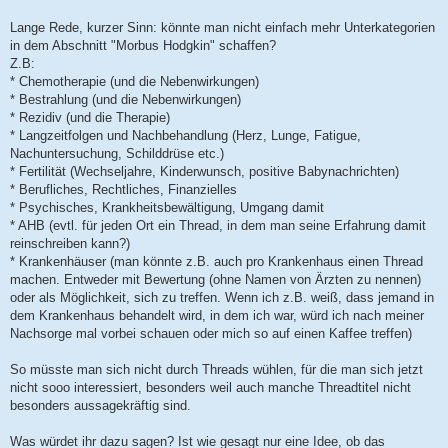
Lange Rede, kurzer Sinn: könnte man nicht einfach mehr Unterkategorien
in dem Abschnitt "Morbus Hodgkin" schaffen?
Z.B:
* Chemotherapie (und die Nebenwirkungen)
* Bestrahlung (und die Nebenwirkungen)
* Rezidiv (und die Therapie)
* Langzeitfolgen und Nachbehandlung (Herz, Lunge, Fatigue,
Nachuntersuchung, Schilddrüse etc.)
* Fertilität (Wechseljahre, Kinderwunsch, positive Babynachrichten)
* Berufliches, Rechtliches, Finanzielles
* Psychisches, Krankheitsbewältigung, Umgang damit
* AHB (evtl. für jeden Ort ein Thread, in dem man seine Erfahrung damit
reinschreiben kann?)
* Krankenhäuser (man könnte z.B. auch pro Krankenhaus einen Thread
machen. Entweder mit Bewertung (ohne Namen von Ärzten zu nennen)
oder als Möglichkeit, sich zu treffen. Wenn ich z.B. weiß, dass jemand in
dem Krankenhaus behandelt wird, in dem ich war, würd ich nach meiner
Nachsorge mal vorbei schauen oder mich so auf einen Kaffee treffen)
So müsste man sich nicht durch Threads wühlen, für die man sich jetzt
nicht sooo interessiert, besonders weil auch manche Threadtitel nicht
besonders aussagekräftig sind.
Was würdet ihr dazu sagen? Ist wie gesagt nur eine Idee, ob das