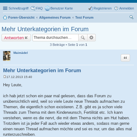
Schnellzugriff
FAQ
Benutzer Karte
Registrieren
Anmelden
Foren-Übersicht
Allgemeines Forum
Test Forum
uc
Mehr Unterkategorien im Forum
he
Antworten
3 Beiträge • Seite
1
von
1
Maimädel
Zitat
Mehr Unterkategorien im Forum
17.12.2013 15:40
B
e
Hey Leute,
i
t
r
ich hab jetzt schon ein paar mal gelesen, dass das Forum zu
a
unübersichtlich wird, weil so viele Leute neue Threads aufmachen zu
g
Themen, die eigentlich schon existieren. Z.B. gibt es ja schon viele
Threads zum Thema mit dem Kinderwunsch, Fertilität etc. Ich kann
verstehen, wenn es die nervt, die mit dem Thema nichts am Hut haben.
Trotzdem ist ja jeder Fall auch wieder etwas anders, sodass man gerne
einen neuen Thread aufmachen möchte und sei es nur, um das alles mal
runterzuschreiben.