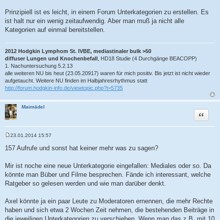
t
r
Prinzipiell ist es leicht, in einem Forum Unterkategorien zu erstellen. Es
a
ist halt nur ein wenig zeitaufwendig. Aber man muß ja nicht alle
g
Kategorien auf einmal bereitstellen.
2012 Hodgkin Lymphom St. IVBE, mediastinaler bulk >50
diffuser Lungen und Knochenbefall
, HD18 Studie (4 Durchgänge BEACOPP)
1. Nachuntersuchung 5.2.13
alle weiteren NU bis heut (23.05.20917) waren für mich positiv. Bis jetzt ist nicht wieder
aufgetaucht. Weitere NU finden im Halbjahresrhythmus statt
http://forum.hodgkin-info.de/viewtopic.php?t=5735
Maimädel
Zitat
23.01.2014 15:57
B
e
157 Aufrufe und sonst hat keiner mehr was zu sagen?
i
t
r
Mir ist noche eine neue Unterkategorie eingefallen: Mediales oder so. Da
a
könnte man Büber und Filme besprechen. Fände ich interessant, welche
g
Ratgeber so gelesen werden und wie man darüber denkt.
Axel könnte ja ein paar Leute zu Moderatoren ernennen, die mehr Rechte
haben und sich etwa 2 Wochen Zeit nehmen, die bestehenden Beiträge in
die jeweiligen Unterkategorien zu verschieben. Wenn man das z.B. mit 10