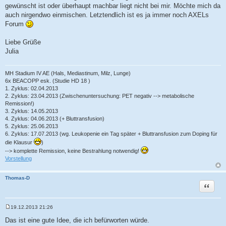
gewünscht ist oder überhaupt machbar liegt nicht bei mir. Möchte mich da
auch nirgendwo einmischen. Letztendlich ist es ja immer noch AXELs
Forum
Liebe Grüße
Julia
MH Stadium IV AE (Hals, Mediastinum, Milz, Lunge)
6x BEACOPP esk. (Studie HD 18 )
1. Zyklus: 02.04.2013
2. Zyklus: 23.04.2013 (Zwischenuntersuchung: PET negativ --> metabolische
Remission!)
3. Zyklus: 14.05.2013
4. Zyklus: 04.06.2013 (+ Bluttransfusion)
5. Zyklus: 25.06.2013
6. Zyklus: 17.07.2013 (wg. Leukopenie ein Tag später + Bluttransfusion zum Doping für
die Klausur
)
--> komplette Remission, keine Bestrahlung notwendig!
Vorstellung
Thomas-D
Zitat
19.12.2013 21:26
B
e
Das ist eine gute Idee, die ich befürworten würde.
i