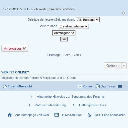
17.12.2014: 5. NU - auch wieder makellos bestaden!
Beiträge der letzten Zeit anzeigen:
Sortiere nach
Antworten
4 Beiträge • Seite
1
von
1
Gehe zu
WER IST ONLINE?
Mitglieder in diesem Forum: 0 Mitglieder und 14 Gäste
Foren-Übersicht
Kontakt
Das Team
chevron_right
Allgemeine Hinweise zur Benutzung des Forums
chevron_right
chevron_right
Datenschutzerklärung
Haftungsauschluss
home
mail_outline
rss_feed
Zur Homepage von Axel
E-Mail an Axel
RSS Feed abbonieren