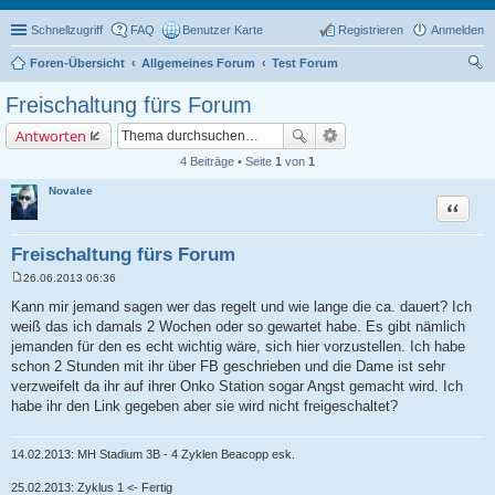
Schnellzugriff
FAQ
Benutzer Karte
Registrieren
Anmelden
Foren-Übersicht
Allgemeines Forum
Test Forum
uc
Freischaltung fürs Forum
he
Antworten
4 Beiträge • Seite
1
von
1
Novalee
Zitat
Freischaltung fürs Forum
26.06.2013 06:36
B
e
Kann mir jemand sagen wer das regelt und wie lange die ca. dauert? Ich
i
weiß das ich damals 2 Wochen oder so gewartet habe. Es gibt nämlich
t
r
jemanden für den es echt wichtig wäre, sich hier vorzustellen. Ich habe
a
schon 2 Stunden mit ihr über FB geschrieben und die Dame ist sehr
g
verzweifelt da ihr auf ihrer Onko Station sogar Angst gemacht wird. Ich
habe ihr den Link gegeben aber sie wird nicht freigeschaltet?
14.02.2013: MH Stadium 3B - 4 Zyklen Beacopp esk.
25.02.2013: Zyklus 1 <- Fertig