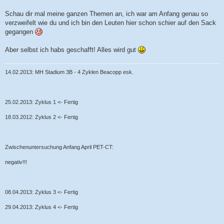
t
r
Schau dir mal meine ganzen Themen an, ich war am Anfang genau so
a
verzweifelt wie du und ich bin den Leuten hier schon schier auf den Sack
g
gegangen
Aber selbst ich habs geschafft! Alles wird gut
14.02.2013: MH Stadium 3B - 4 Zyklen Beacopp esk.
25.02.2013: Zyklus 1 <- Fertig
18.03.2012: Zyklus 2 <- Fertig
Zwischenuntersuchung Anfang April PET-CT:
negativ!!!
08.04.2013: Zyklus 3 <- Fertig
29.04.2013: Zyklus 4 <- Fertig