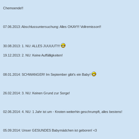
Chemoende!!
07.06.2013: Abschlussuntersuchung: Alles OKAY!!! Vollremisson!!
30.08.2013: 1. NU: ALLES JUUUUT!!!
19.12.2013: 2. NU: Keine Auffälligkeiten!
08.01.2014: SCHWANGER! Im September gibt's ein Baby!
26.02.2014: 3. NU: Keinen Grund zur Sorge!
02.06.2014: 4. NU: 1 Jahr ist um - Knoten weiterhin geschrumpft, alles bestens!
05.09.2014: Unser GESUNDES Babymädchen ist geboren! <3