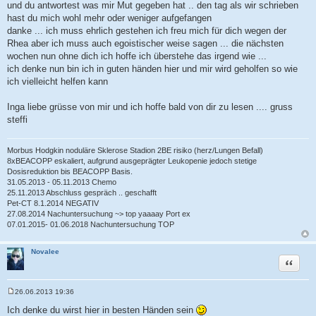
und du antwortest was mir Mut gegeben hat .. den tag als wir schrieben
hast du mich wohl mehr oder weniger aufgefangen
danke ... ich muss ehrlich gestehen ich freu mich für dich wegen der
Rhea aber ich muss auch egoistischer weise sagen ... die nächsten
wochen nun ohne dich ich hoffe ich überstehe das irgend wie ...
ich denke nun bin ich in guten händen hier und mir wird geholfen so wie
ich vielleicht helfen kann
Inga liebe grüsse von mir und ich hoffe bald von dir zu lesen .... gruss
steffi
Morbus Hodgkin noduläre Sklerose Stadion 2BE risiko (herz/Lungen Befall)
8xBEACOPP eskaliert, aufgrund ausgeprägter Leukopenie jedoch stetige
Dosisreduktion bis BEACOPP Basis.
31.05.2013 - 05.11.2013 Chemo
25.11.2013 Abschluss gespräch .. geschafft
Pet-CT 8.1.2014 NEGATIV
27.08.2014 Nachuntersuchung ~> top yaaaay Port ex
07.01.2015- 01.06.2018 Nachuntersuchung TOP
Novalee
Zitat
26.06.2013 19:36
B
e
Ich denke du wirst hier in besten Händen sein
i