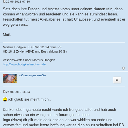
26.06.2013 07:30
B
e
Setz doch ihre Fragen und Ängste vorab unter deinem Namen rein, dann
i
können wir antworten und reagieren und sie kann es zumindest lesen.
t
r
Freischalten tut meist Axel,aber es ist halt Urlaubszeit und eventuell ist er
a
weg gefahren...
g
Maik
Morbus Hodgkin, ED 07/2012, 2A ohne RF,
HD 16, 2 Zyklen ABVD und Bestrahlung 20 Gy
Wissenswertes über Morbus Hodgkin
http://www.hodgkinlymphom.de
oOunvergessenOo
Zitat
26.06.2013 16:34
B
e
ich glaub sie meint mich..
i
t
r
Danke liebe Inga heute nacht wurde ich frei geschaltet und hab auch
a
schon etwas so ein wenig hier im forum geschrieben
g
Inga (Nova) dir gilt mein dank ehrlich ich war wirklich am ende und
verzweifelt und meine letzte hoffnung war es dich an zu schreiben bei FB