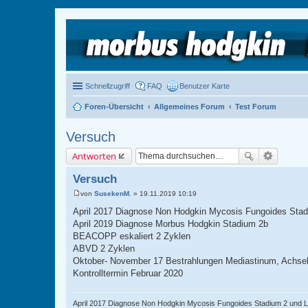
Schnellzugriff
FAQ
Benutzer Karte
Foren-Übersicht
Allgemeines Forum
Test Forum
Versuch
Antworten
Versuch
von
SusekenM.
»
19.11.2019 10:19
B
e
April 2017 Diagnose Non Hodgkin Mycosis Fungoides Sta
i
April 2019 Diagnose Morbus Hodgkin Stadium 2b
t
r
BEACOPP eskaliert 2 Zyklen
a
ABVD 2 Zyklen
g
Oktober- November 17 Bestrahlungen Mediastinum, Achsel
Kontrolltermin Februar 2020
April 2017 Diagnose Non Hodgkin Mycosis Fungoides Stadium 2 und