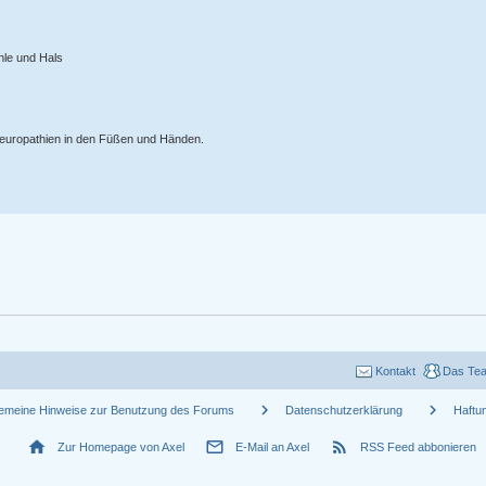
hle und Hals
europathien in den Füßen und Händen.
Kontakt
Das Te
chevron_right
chevron_right
gemeine Hinweise zur Benutzung des Forums
Datenschutzerklärung
Haftu
home
mail_outline
rss_feed
Zur Homepage von Axel
E-Mail an Axel
RSS Feed abbonieren