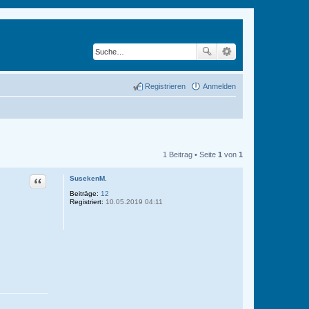
Registrieren
Anmelden
1 Beitrag • Seite
1
von
1
Zitat
SusekenM.
Beiträge:
12
Registriert:
10.05.2019 04:11