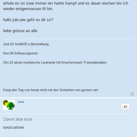
erhole.es ist zwar immer ein harter kampf und es dauer wochen bis ich
wieder einigermassen fit bin.
hallo jule,wie geht es dir so?
liebe grüsse an alle
Juni 02 4xABVD u.Bestrahlung
Nov.08 6xBeacopp/esk.
Okt.10 akute myeloische Leukämie mit Knochenmark-Transplantation.
Fang den Tag von heute nicht mit den Scherben von gestern an!
roro
Zitat
16.07.2016 15:10
B
e
roro/corinne
i
t
r