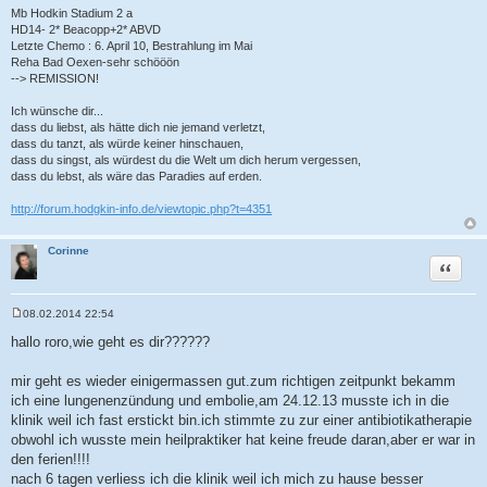
g
Mb Hodkin Stadium 2 a
HD14- 2* Beacopp+2* ABVD
Letzte Chemo : 6. April 10, Bestrahlung im Mai
Reha Bad Oexen-sehr schööön
--> REMISSION!
Ich wünsche dir...
dass du liebst, als hätte dich nie jemand verletzt,
dass du tanzt, als würde keiner hinschauen,
dass du singst, als würdest du die Welt um dich herum vergessen,
dass du lebst, als wäre das Paradies auf erden.
http://forum.hodgkin-info.de/viewtopic.php?t=4351
Corinne
Zitat
08.02.2014 22:54
B
e
hallo roro,wie geht es dir??????
i
t
r
mir geht es wieder einigermassen gut.zum richtigen zeitpunkt bekamm
a
ich eine lungenenzündung und embolie,am 24.12.13 musste ich in die
g
klinik weil ich fast erstickt bin.ich stimmte zu zur einer antibiotikatherapie
obwohl ich wusste mein heilpraktiker hat keine freude daran,aber er war in
den ferien!!!!
nach 6 tagen verliess ich die klinik weil ich mich zu hause besser