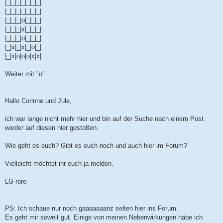
|_|_|_|_|_|_|_|
a
|_|_|_|_|_|_|_|
g
|_|_|_|o|_|_|_|
|_|_|_|x|_|_|_|
|_|_|_|o|_|_|_|
|_|x|_|x|_|o|_|
|_|x|o|o|o|x|x|
Weiter mit "o"
Hallo Corinne und Jule,
ich war lange nicht mehr hier und bin auf der Suche nach einem Post
wieder auf diesen hier gestoßen.
Wie geht es euch? Gibt es euch noch und auch hier im Forum?
Vielleicht möchtet ihr euch ja melden.
LG roro
PS: Ich schaue nur noch gaaaaaaanz selten hier ins Forum.
Es geht mir soweit gut. Einige von meinen Nebenwirkungen habe ich