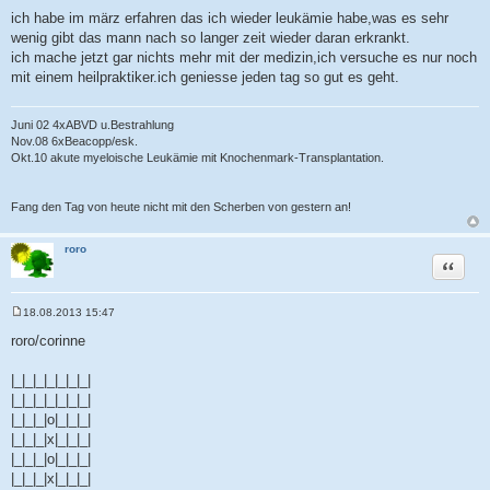
ich habe im märz erfahren das ich wieder leukämie habe,was es sehr
wenig gibt das mann nach so langer zeit wieder daran erkrankt.
ich mache jetzt gar nichts mehr mit der medizin,ich versuche es nur noch
mit einem heilpraktiker.ich geniesse jeden tag so gut es geht.
Juni 02 4xABVD u.Bestrahlung
Nov.08 6xBeacopp/esk.
Okt.10 akute myeloische Leukämie mit Knochenmark-Transplantation.
Fang den Tag von heute nicht mit den Scherben von gestern an!
roro
Zitat
18.08.2013 15:47
B
e
roro/corinne
i
t
r
|_|_|_|_|_|_|_|
a
|_|_|_|_|_|_|_|
g
|_|_|_|o|_|_|_|
|_|_|_|x|_|_|_|
|_|_|_|o|_|_|_|
|_|_|_|x|_|_|_|