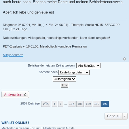
auch heute noch. Ebenso meine Rente und meinen Behindertenausweis.
Aber: Ich lebe und genieße es!
Diagnose: 08.07.04, MH 4b, (LK-Ext. 24.06.04) - Therapie: Studie HD15, BEACOPP
esk., 8 x 21 Tage
Nebenwirkungen: viele gehabt, noch einige vorhanden; kann damit umgehen!
PET-Ergebnis v. 18.01.05: Metabolisch komplette Remission
Mitgliederkarte
Beiträge der letzten Zeit anzeigen:
Sortiere nach
Antworten
2857 Beiträge
1
…
187
188
189
190
191
Gehe zu
WER IST ONLINE?
Mitglieder in diesem Forum: 0 Mitglieder und 8 Gäste