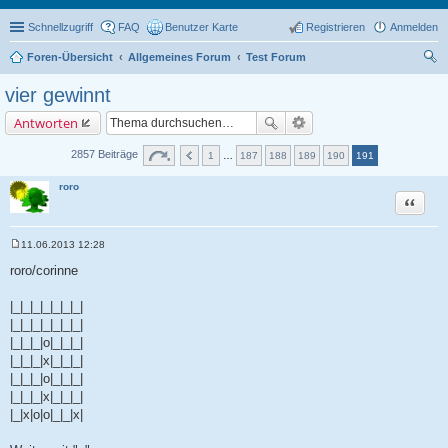
Schnellzugriff
FAQ
Benutzer Karte
Registrieren
Anmelden
Foren-Übersicht
Allgemeines Forum
Test Forum
uc
vier gewinnt
he
Antworten
2857 Beiträge
1
…
187
188
189
190
191
roro
Zitat
11.06.2013 12:28
B
e
roro/corinne
i
t
r
|_|_|_|_|_|_|_|
a
|_|_|_|_|_|_|_|
g
|_|_|_|o|_|_|_|
|_|_|_|x|_|_|_|
|_|_|_|o|_|_|_|
|_|_|_|x|_|_|_|
|_|x|o|o|_|_|x|