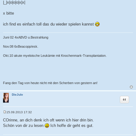
|_|x|o|o|o|x|x|
x bitte
ich find es einfach toll das du wieder spielen kannst
Juni 02 4xABVD u.Bestrahlung
Nov.08 6xBeacopp/esk.
Okt.10 akute myeloische Leukämie mit Knochenmark-Transplantation.
Fang den Tag von heute nicht mit den Scherben von gestern an!
DieJule
Zitat
15.09.2013 17:32
B
e
COrinne, an dich denk ich oft wenn ich hier drin bin.
i
Schön von dir zu lesen
Ich hoffe dir geht es gut.
t
r
a