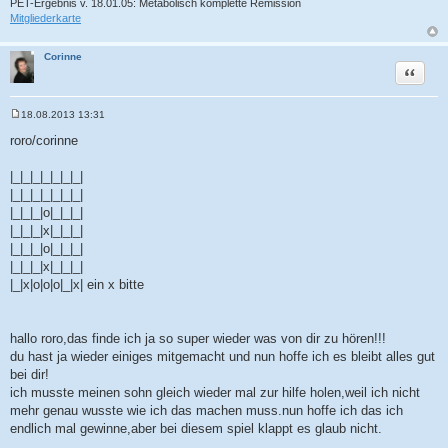
PET-Ergebnis v. 18.01.05: Metabolisch komplette Remission
Mitgliederkarte
Corinne
Zitat
18.08.2013 13:31
B
e
roro/corinne
i
t
r
|_|_|_|_|_|_|_|
a
|_|_|_|_|_|_|_|
g
|_|_|_|o|_|_|_|
|_|_|_|x|_|_|_|
|_|_|_|o|_|_|_|
|_|_|_|x|_|_|_|
|_|x|o|o|o|_|x| ein x bitte
hallo roro,das finde ich ja so super wieder was von dir zu hören!!!
du hast ja wieder einiges mitgemacht und nun hoffe ich es bleibt alles gut
bei dir!
ich musste meinen sohn gleich wieder mal zur hilfe holen,weil ich nicht
mehr genau wusste wie ich das machen muss.nun hoffe ich das ich
endlich mal gewinne,aber bei diesem spiel klappt es glaub nicht.