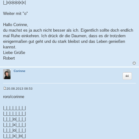
|_|x|o|o|o|x|x|
Weiter mit "o"
Hallo Corinne,
du machst es ja auch nicht besser als ich. Eigentlich sollte doch endlich
mal Ruhe einkehren. Ich drück dir die Daumen, dass es dir trotzdem
einigermaßen gut geht und du stark bleibst und das Leben genießen
kannst.
Liebe Grüße
Robert
Corinne
Zitat
20.08.2013 08:53
B
e
roro/corinne
i
t
r
|_|_|_|_|_|_|_|
a
|_|_|_|_|_|_|_|
g
|_|_|_|o|_|_|_|
|_|_|_|x|_|_|_|
|_|_|_|o|_|_|_|
|_|_|_|x|_|o|_|