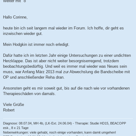
Weiter mit "o"
Hallo Corinne,
heute bin ich seit langem mal wieder im Forum. Ich hoffe, dir geht es
inzwischen wieder gut.
Mein Hodgkin ist immer noch erledigt.
Dafür hatte ich im letzten Jahr einige Untersuchungen zu einer undichten
Herzklappe. Das ist aber nicht weiter besorgniserregend, trotzdem
beobachtungsbedürftig. Und weil es immer mal wieder was Neues sein
muss, war Anfang März 2013 mal zur Abwechslung die Bandscheibe mit
OP und anschließender Reha dran.
Ansonsten geht es mir soweit gut, bis auf die nach wie vor vorhandenen
Therapieschäden von damals.
Viele Grüße
Robert
Diagnose: 08.07.04, MH 4b, (LK-Ext. 24.06.04) - Therapie: Studie HD15, BEACOPP
esk., 8 x 21 Tage
Nebenwirkungen: viele gehabt, noch einige vorhanden; kann damit umgehen!