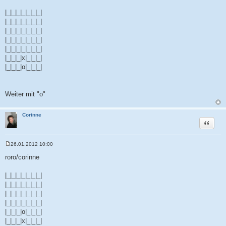
g
|_|_|_|_|_|_|_|
|_|_|_|_|_|_|_|
|_|_|_|_|_|_|_|
|_|_|_|_|_|_|_|
|_|_|_|_|_|_|_|
|_|_|_|x|_|_|_|
|_|_|_|o|_|_|_|
Weiter mit "o"
Corinne
Zitat
26.01.2012 10:00
B
e
roro/corinne
i
t
r
|_|_|_|_|_|_|_|
a
|_|_|_|_|_|_|_|
g
|_|_|_|_|_|_|_|
|_|_|_|_|_|_|_|
|_|_|_|o|_|_|_|
|_|_|_|x|_|_|_|