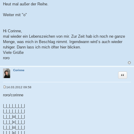
Heut mal außer der Reihe.
Weiter mit "o"
Hi Corinne,
mal wieder ein Lebenszeichen von mir. Zur Zeit hab ich noch ne ganze
Menge, was mich in Beschlag nimmt. Irgendwann wird´s auch wieder
ruhiger. Dann lass ich mich öfter hier blicken.
Viele Grüße
roro
Corinne
Zitat
14.03.2012 09:58
B
e
roro/corinne
i
t
r
|_|_|_|_|_|_|_|
a
|_|_|_|_|_|_|_|
g
|_|_|_|o|_|_|_|
|_|_|_|x|_|_|_|
|_|_|_|o|_|_|_|
|_|_|_|x|_|_|_|