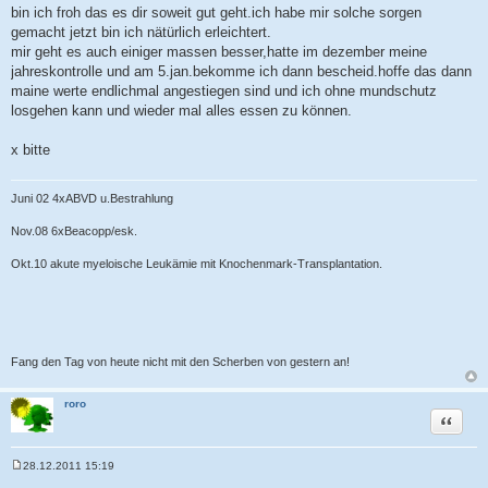
bin ich froh das es dir soweit gut geht.ich habe mir solche sorgen
gemacht jetzt bin ich nätürlich erleichtert.
mir geht es auch einiger massen besser,hatte im dezember meine
jahreskontrolle und am 5.jan.bekomme ich dann bescheid.hoffe das dann
maine werte endlichmal angestiegen sind und ich ohne mundschutz
losgehen kann und wieder mal alles essen zu können.
x bitte
Juni 02 4xABVD u.Bestrahlung
Nov.08 6xBeacopp/esk.
Okt.10 akute myeloische Leukämie mit Knochenmark-Transplantation.
Fang den Tag von heute nicht mit den Scherben von gestern an!
roro
Zitat
28.12.2011 15:19
B