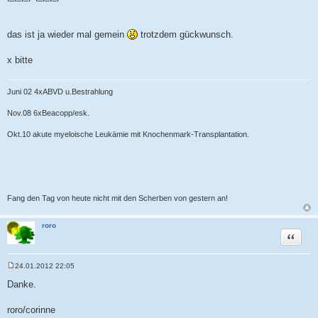
das ist ja wieder mal gemein
trotzdem gückwunsch.
x bitte
Juni 02 4xABVD u.Bestrahlung
Nov.08 6xBeacopp/esk.
Okt.10 akute myeloische Leukämie mit Knochenmark-Transplantation.
Fang den Tag von heute nicht mit den Scherben von gestern an!
roro
Zitat
24.01.2012 22:05
B
e
Danke.
i
t
r
roro/corinne
a