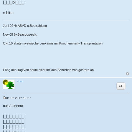
|_|_|_|o|_|_|_|
x bitte
Juni 02 4xABVD u.Bestrahlung
Nov.08 6xBeacopp/esk.
Okt.10 akute myeloische Leukämie mit Knochenmark-Transplantation.
Fang den Tag von heute nicht mit den Scherben von gestern an!
roro
Zitat
01.02.2012 10:27
B
e
roro/corinne
i
t
r
|_|_|_|_|_|_|_|
a
|_|_|_|_|_|_|_|
g
|_|_|_|_|_|_|_|