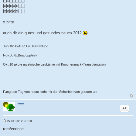
|_|x|_|_|_|_|_|
|x|o|o|x|o|_|_|
|x|o|o|o|x|_|_|
x bitte
auch dir ein gutes und gesundes neues 2012
Juni 02 4xABVD u.Bestrahlung
Nov.08 6xBeacopp/esk.
Okt.10 akute myeloische Leukämie mit Knochenmark-Transplantation.
Fang den Tag von heute nicht mit den Scherben von gestern an!
roro
Zitat
15.01.2012 20:10
B
e
roro/corinne
i
t