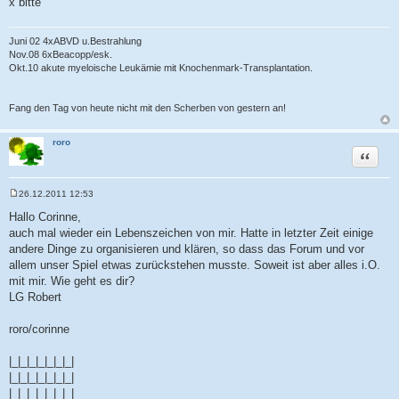
x bitte
Juni 02 4xABVD u.Bestrahlung
Nov.08 6xBeacopp/esk.
Okt.10 akute myeloische Leukämie mit Knochenmark-Transplantation.
Fang den Tag von heute nicht mit den Scherben von gestern an!
roro
Zitat
26.12.2011 12:53
B
e
Hallo Corinne,
i
auch mal wieder ein Lebenszeichen von mir. Hatte in letzter Zeit einige
t
r
andere Dinge zu organisieren und klären, so dass das Forum und vor
a
allem unser Spiel etwas zurückstehen musste. Soweit ist aber alles i.O.
g
mit mir. Wie geht es dir?
LG Robert
roro/corinne
|_|_|_|_|_|_|_|
|_|_|_|_|_|_|_|
|_|_|_|_|_|_|_|