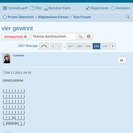
Schnellzugriff
FAQ
Benutzer Karte
Registrieren
Anmelden
Foren-Übersicht
Allgemeines Forum
Test Forum
uc
vier gewinnt
he
Antworten
2857 Beiträge
1
…
187
188
189
190
191
Corinne
Zitat
09.11.2011 19:15
B
e
roro/corinne
i
t
r
|_|_|_|_|_|_|_|
a
|_|_|_|_|_|_|_|
g
|_|_|_|_|_|_|_|
|_|_|_|_|_|_|_|
|_|_|_|_|_|_|_|
|_|_|_|x|_|_|_|
|_|o|o|o|x|_|_|