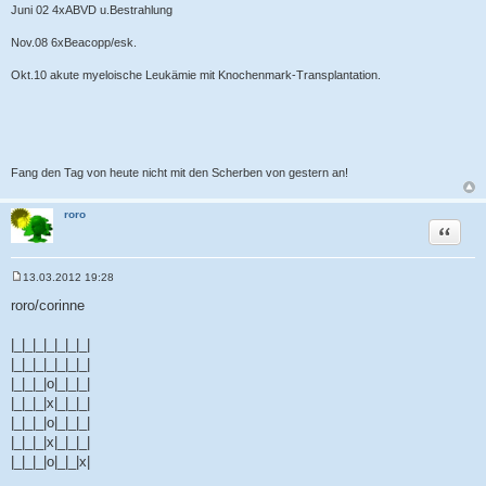
Juni 02 4xABVD u.Bestrahlung
Nov.08 6xBeacopp/esk.
Okt.10 akute myeloische Leukämie mit Knochenmark-Transplantation.
Fang den Tag von heute nicht mit den Scherben von gestern an!
roro
Zitat
13.03.2012 19:28
B
e
roro/corinne
i
t
r
|_|_|_|_|_|_|_|
a
|_|_|_|_|_|_|_|
g
|_|_|_|o|_|_|_|
|_|_|_|x|_|_|_|
|_|_|_|o|_|_|_|
|_|_|_|x|_|_|_|
|_|_|_|o|_|_|x|