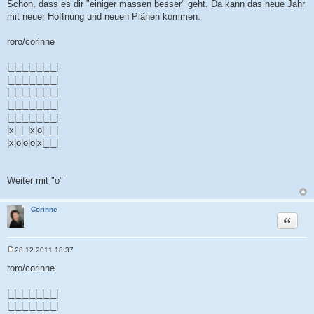
e
Schön, dass es dir "einiger massen besser" geht. Da kann das neue Jahr
i
mit neuer Hoffnung und neuen Plänen kommen.
t
r
a
roro/corinne
g
|_|_|_|_|_|_|_|
|_|_|_|_|_|_|_|
|_|_|_|_|_|_|_|
|_|_|_|_|_|_|_|
|_|_|_|_|_|_|_|
|x|_|_|x|o|_|_|
|x|o|o|o|x|_|_|
Weiter mit "o"
Corinne
Zitat
28.12.2011 18:37
B
e
roro/corinne
i
t
r
|_|_|_|_|_|_|_|
a
|_|_|_|_|_|_|_|
g