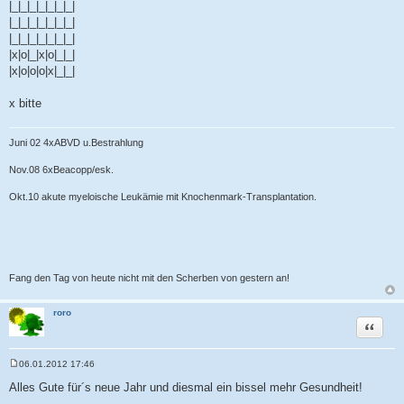
|_|_|_|_|_|_|_|
|_|_|_|_|_|_|_|
|_|_|_|_|_|_|_|
|x|o|_|x|o|_|_|
|x|o|o|o|x|_|_|
x bitte
Juni 02 4xABVD u.Bestrahlung
Nov.08 6xBeacopp/esk.
Okt.10 akute myeloische Leukämie mit Knochenmark-Transplantation.
Fang den Tag von heute nicht mit den Scherben von gestern an!
roro
Zitat
06.01.2012 17:46
B
e
Alles Gute für´s neue Jahr und diesmal ein bissel mehr Gesundheit!
i