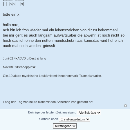
|_|_|o|o|_|_|x|
bitte ein x
hallo roro,
ach bin ich froh wieder mal ein lebenszeichen von dir zu bekommen!
bei mir geht es auch langsam aufwärts,aber die abwehr ist noch nicht so
hoch das ich ohne den netten mundschutz raus kann.das wird hoffe ich
auch mal noch werden. griessli
Juni 02 4xABVD u.Bestrahlung
Nov.08 6xBeacopp/esk.
Okt.10 akute myeloische Leukämie mit Knochenmark-Transplantation.
Fang den Tag von heute nicht mit den Scherben von gestern an!
Beiträge der letzten Zeit anzeigen:
Sortiere nach