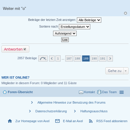
Weiter mit "o"
Beiträge der letzten Zeit anzeigen:
Sortiere nach
Antworten
2857 Beiträge
1
…
187
188
189
190
191
Gehe zu
WER IST ONLINE?
Mitglieder in diesem Forum: 0 Mitglieder und 11 Gäste
Foren-Übersicht
Kontakt
Das Team
chevron_right
Allgemeine Hinweise zur Benutzung des Forums
chevron_right
chevron_right
Datenschutzerklärung
Haftungsauschluss
home
mail_outline
rss_feed
Zur Homepage von Axel
E-Mail an Axel
RSS Feed abbonieren