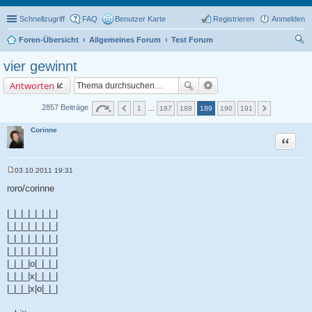
Schnellzugriff
FAQ
Benutzer Karte
Registrieren
Anmelden
Foren-Übersicht
Allgemeines Forum
Test Forum
uc
vier gewinnt
he
Antworten
2857 Beiträge
1
…
187
188
189
190
191
Corinne
Zitat
03.10.2011 19:31
B
e
roro/corinne
i
t
r
|_|_|_|_|_|_|_|
a
|_|_|_|_|_|_|_|
g
|_|_|_|_|_|_|_|
|_|_|_|_|_|_|_|
|_|_|_|o|_|_|_|
|_|_|_|x|_|_|_|
|_|_|_|x|o|_|_|