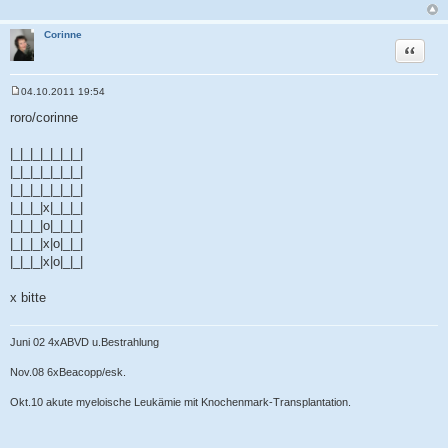
Corinne
Zitat
04.10.2011 19:54
B
e
roro/corinne
i
t
r
|_|_|_|_|_|_|_|
a
|_|_|_|_|_|_|_|
g
|_|_|_|_|_|_|_|
|_|_|_|x|_|_|_|
|_|_|_|o|_|_|_|
|_|_|_|x|o|_|_|
|_|_|_|x|o|_|_|
x bitte
Juni 02 4xABVD u.Bestrahlung
Nov.08 6xBeacopp/esk.
Okt.10 akute myeloische Leukämie mit Knochenmark-Transplantation.