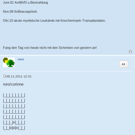
Juni 02 4xABVD u.Bestrahlung
Nov.08 6xBeacopp/esk.
Okt.10 akute myeloische Leukämie mit Knochenmark-Transplantation.
Fang den Tag von heute nicht mit den Scherben von gestern an!
roro
Zitat
08.11.2011 12:31
B
e
roro/corinne
i
t
r
|_|_|_|_|_|_|_|
a
|_|_|_|_|_|_|_|
g
|_|_|_|_|_|_|_|
|_|_|_|_|_|_|_|
|_|_|_|_|_|_|_|
|_|_|_|x|_|_|_|
|_|_|o|o|x|_|_|