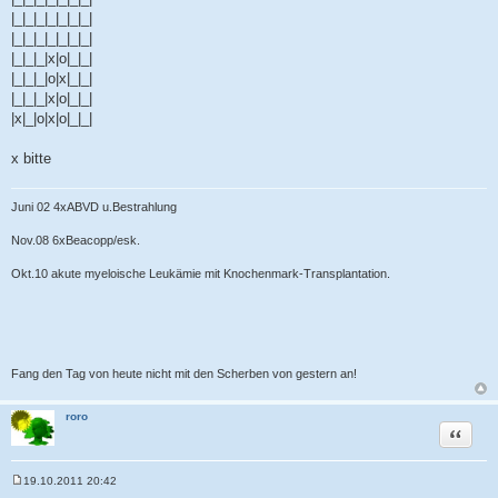
a
|_|_|_|_|_|_|_|
g
|_|_|_|_|_|_|_|
|_|_|_|x|o|_|_|
|_|_|_|o|x|_|_|
|_|_|_|x|o|_|_|
|x|_|o|x|o|_|_|
x bitte
Juni 02 4xABVD u.Bestrahlung
Nov.08 6xBeacopp/esk.
Okt.10 akute myeloische Leukämie mit Knochenmark-Transplantation.
Fang den Tag von heute nicht mit den Scherben von gestern an!
roro
Zitat
19.10.2011 20:42
B