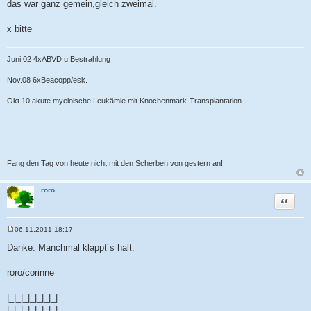
das war ganz gemein,gleich zweimal.
x bitte
Juni 02 4xABVD u.Bestrahlung
Nov.08 6xBeacopp/esk.
Okt.10 akute myeloische Leukämie mit Knochenmark-Transplantation.
Fang den Tag von heute nicht mit den Scherben von gestern an!
roro
Zitat
06.11.2011 18:17
B
e
Danke. Manchmal klappt´s halt.
i
t
r
roro/corinne
a
g
|_|_|_|_|_|_|_|
|_|_|_|_|_|_|_|