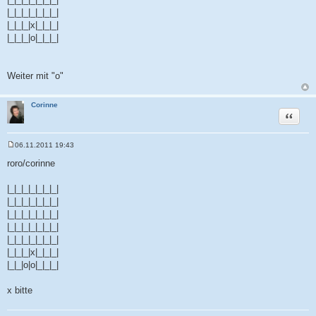
|_|_|_|_|_|_|_|
|_|_|_|x|_|_|_|
|_|_|_|o|_|_|_|
Weiter mit "o"
Corinne
Zitat
06.11.2011 19:43
B
e
roro/corinne
i
t
r
|_|_|_|_|_|_|_|
a
|_|_|_|_|_|_|_|
g
|_|_|_|_|_|_|_|
|_|_|_|_|_|_|_|
|_|_|_|_|_|_|_|
|_|_|_|x|_|_|_|
|_|_|o|o|_|_|_|
x bitte