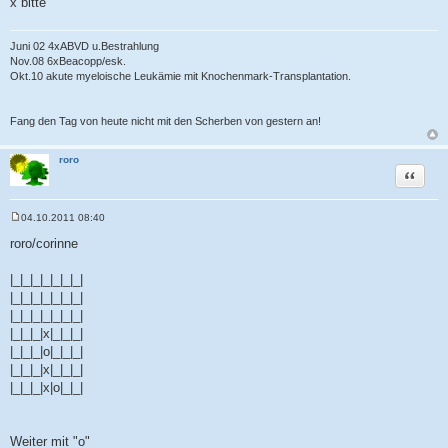
x bitte
Juni 02 4xABVD u.Bestrahlung
Nov.08 6xBeacopp/esk.
Okt.10 akute myeloische Leukämie mit Knochenmark-Transplantation.
Fang den Tag von heute nicht mit den Scherben von gestern an!
roro
Zitat
04.10.2011 08:40
B
e
roro/corinne
i
t
r
|_|_|_|_|_|_|_|
a
|_|_|_|_|_|_|_|
g
|_|_|_|_|_|_|_|
|_|_|_|x|_|_|_|
|_|_|_|o|_|_|_|
|_|_|_|x|_|_|_|
|_|_|_|x|o|_|_|
Weiter mit "o"