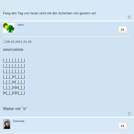
Fang den Tag von heute nicht mit den Scherben von gestern an!
roro
Zitat
08.10.2011 21:18
B
e
roro/corinne
i
t
r
|_|_|_|_|_|_|_|
a
|_|_|_|_|_|_|_|
g
|_|_|_|_|_|_|_|
|_|_|_|x|_|_|_|
|_|_|_|o|_|_|_|
|_|_|_|x|o|_|_|
|x|_|_|x|o|_|_|
Weiter mit "o"
Corinne
Zitat