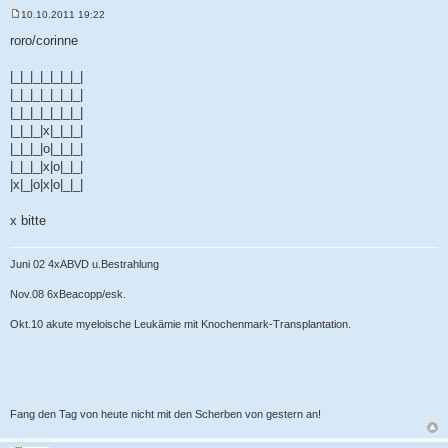
10.10.2011 19:22
B
e
roro/corinne
i
t
r
|_|_|_|_|_|_|_|
a
|_|_|_|_|_|_|_|
g
|_|_|_|_|_|_|_|
|_|_|_|x|_|_|_|
|_|_|_|o|_|_|_|
|_|_|_|x|o|_|_|
|x|_|o|x|o|_|_|
x bitte
Juni 02 4xABVD u.Bestrahlung
Nov.08 6xBeacopp/esk.
Okt.10 akute myeloische Leukämie mit Knochenmark-Transplantation.
Fang den Tag von heute nicht mit den Scherben von gestern an!