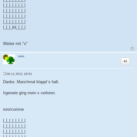
|_|_|_|_|_|_|_|
|_|_|_|_|_|_|_|
|_|_|_|_|_|_|_|
|_|_|_|_|_|_|_|
|_|_|_|o|_|_|_|
Weiter mit "o"
roro
Zitat
06.11.2011 18:51
B
e
Danke. Manchmal klappt´s halt.
i
t
r
Irgenwie ging mein x verloren.
a
g
roro/corinne
|_|_|_|_|_|_|_|
|_|_|_|_|_|_|_|
|_|_|_|_|_|_|_|
|_|_|_|_|_|_|_|