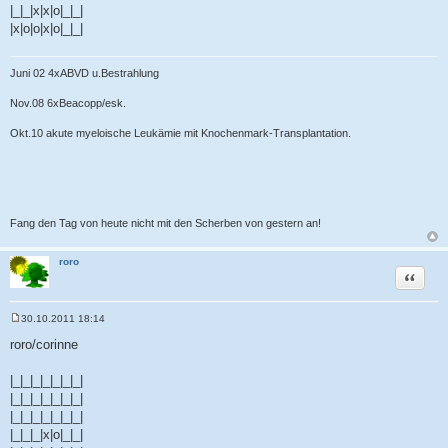
|_|_|x|x|o|_|_|
|x|o|o|x|o|_|_|
Juni 02 4xABVD u.Bestrahlung
Nov.08 6xBeacopp/esk.
Okt.10 akute myeloische Leukämie mit Knochenmark-Transplantation.
Fang den Tag von heute nicht mit den Scherben von gestern an!
roro
Zitat
30.10.2011 18:14
B
e
roro/corinne
i
t
r
|_|_|_|_|_|_|_|
a
|_|_|_|_|_|_|_|
g
|_|_|_|_|_|_|_|
|_|_|_|x|o|_|_|