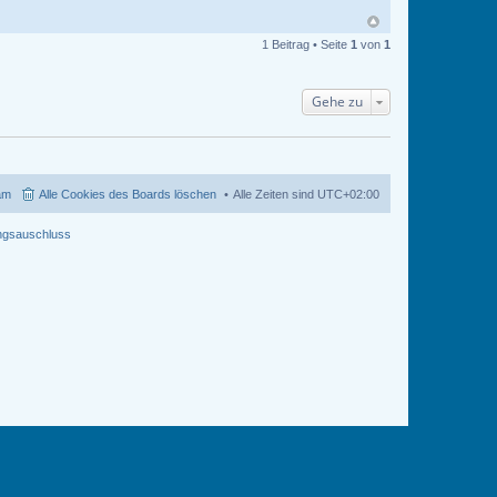
1 Beitrag • Seite
1
von
1
Gehe zu
am
Alle Cookies des Boards löschen
Alle Zeiten sind
UTC+02:00
ngsauschluss