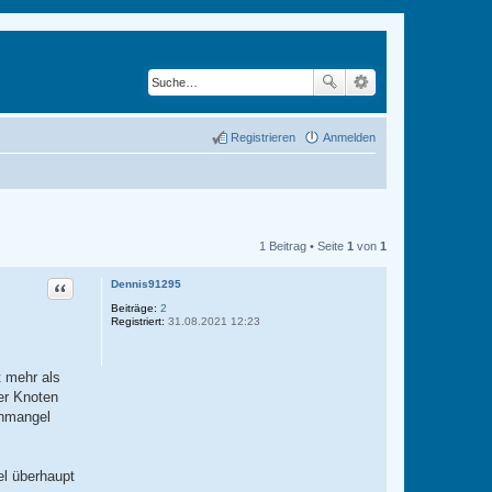
Registrieren
Anmelden
1 Beitrag • Seite
1
von
1
Zitat
Dennis91295
Beiträge:
2
Registriert:
31.08.2021 12:23
t mehr als
der Knoten
enmangel
el überhaupt