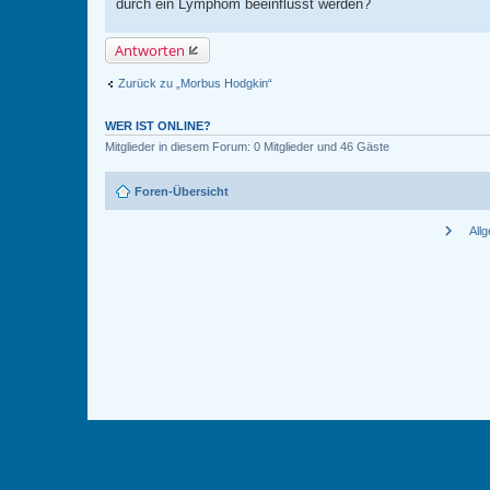
durch ein Lymphom beeinflusst werden?
Antworten
Zurück zu „Morbus Hodgkin“
WER IST ONLINE?
Mitglieder in diesem Forum: 0 Mitglieder und 46 Gäste
Foren-Übersicht
chevron_right
All