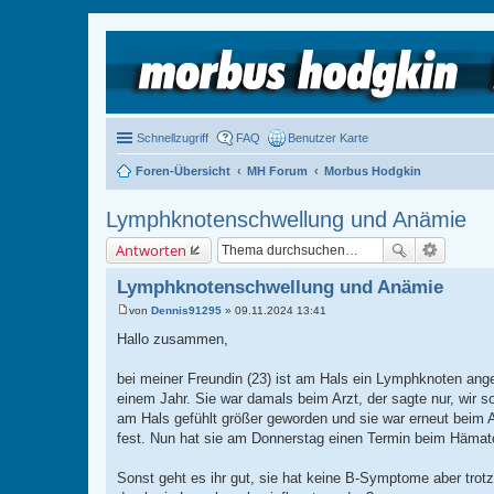
Schnellzugriff
FAQ
Benutzer Karte
Foren-Übersicht
MH Forum
Morbus Hodgkin
Lymphknotenschwellung und Anämie
Antworten
Lymphknotenschwellung und Anämie
von
Dennis91295
»
09.11.2024 13:41
B
e
Hallo zusammen,
i
t
r
bei meiner Freundin (23) ist am Hals ein Lymphknoten ange
a
einem Jahr. Sie war damals beim Arzt, der sagte nur, wir s
g
am Hals gefühlt größer geworden und sie war erneut beim A
fest. Nun hat sie am Donnerstag einen Termin beim Hämato
Sonst geht es ihr gut, sie hat keine B-Symptome aber tro