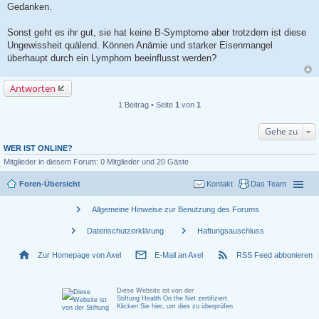
Gedanken.
Sonst geht es ihr gut, sie hat keine B-Symptome aber trotzdem ist diese
Ungewissheit quälend. Können Anämie und starker Eisenmangel
überhaupt durch ein Lymphom beeinflusst werden?
Antworten
1 Beitrag • Seite
1
von
1
Gehe zu
WER IST ONLINE?
Mitglieder in diesem Forum: 0 Mitglieder und 20 Gäste
Foren-Übersicht
Kontakt
Das Team
chevron_right
Allgemeine Hinweise zur Benutzung des Forums
chevron_right
chevron_right
Datenschutzerklärung
Haftungsauschluss
home
mail_outline
rss_feed
Zur Homepage von Axel
E-Mail an Axel
RSS Feed abbonieren
Diese Website ist von der
Stiftung Health On the Net zertifiziert
.
Klicken Sie hier, um dies zu überprüfen