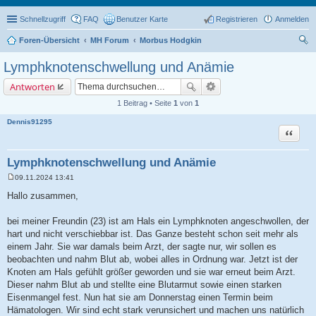
Schnellzugriff
FAQ
Benutzer Karte
Registrieren
Anmelden
Foren-Übersicht
MH Forum
Morbus Hodgkin
uc
Lymphknotenschwellung und Anämie
he
Antworten
1 Beitrag • Seite
1
von
1
Dennis91295
Zitat
Lymphknotenschwellung und Anämie
09.11.2024 13:41
B
e
Hallo zusammen,
i
t
r
bei meiner Freundin (23) ist am Hals ein Lymphknoten angeschwollen, der
a
hart und nicht verschiebbar ist. Das Ganze besteht schon seit mehr als
g
einem Jahr. Sie war damals beim Arzt, der sagte nur, wir sollen es
beobachten und nahm Blut ab, wobei alles in Ordnung war. Jetzt ist der
Knoten am Hals gefühlt größer geworden und sie war erneut beim Arzt.
Dieser nahm Blut ab und stellte eine Blutarmut sowie einen starken
Eisenmangel fest. Nun hat sie am Donnerstag einen Termin beim
Hämatologen. Wir sind echt stark verunsichert und machen uns natürlich