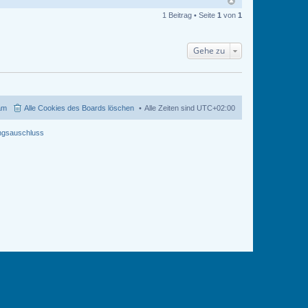
1 Beitrag • Seite
1
von
1
Gehe zu
am
Alle Cookies des Boards löschen
Alle Zeiten sind
UTC+02:00
ngsauschluss