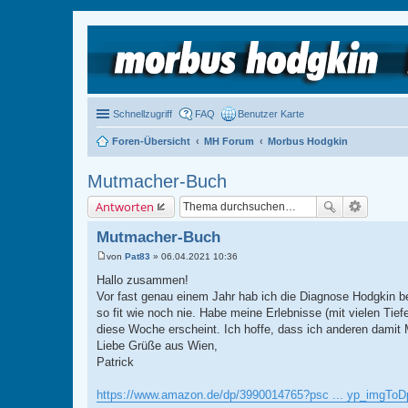
Schnellzugriff
FAQ
Benutzer Karte
Foren-Übersicht
MH Forum
Morbus Hodgkin
Mutmacher-Buch
Antworten
Mutmacher-Buch
von
Pat83
»
06.04.2021 10:36
B
e
Hallo zusammen!
i
Vor fast genau einem Jahr hab ich die Diagnose Hodgkin 
t
r
so fit wie noch nie. Habe meine Erlebnisse (mit vielen Ti
a
diese Woche erscheint. Ich hoffe, dass ich anderen dami
g
Liebe Grüße aus Wien,
Patrick
https://www.amazon.de/dp/3990014765?psc ... yp_imgToD