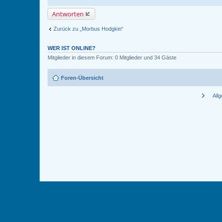
Antworten
Zurück zu „Morbus Hodgkin“
WER IST ONLINE?
Mitglieder in diesem Forum: 0 Mitglieder und 34 Gäste
Foren-Übersicht
chevron_right
All