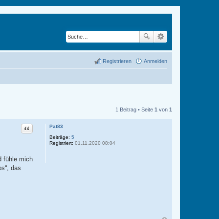
Registrieren
Anmelden
1 Beitrag • Seite
1
von
1
Zitat
Pat83
Beiträge:
5
Registriert:
01.11.2020 08:04
 fühle mich
bs“, das