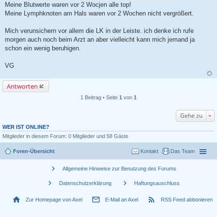
Meine Blutwerte waren vor 2 Wocjen alle top!
Meine Lymphknoten am Hals waren vor 2 Wochen nicht vergrößert.
Mich verunsichern vor allem die LK in der Leiste. ich denke ich rufe
morgen auch noch beim Arzt an aber vielleicht kann mich jemand ja
schon ein wenig beruhigen.
VG
Antworten
1 Beitrag • Seite
1
von
1
Gehe zu
WER IST ONLINE?
Mitglieder in diesem Forum: 0 Mitglieder und 58 Gäste
Foren-Übersicht
Kontakt
Das Team
chevron_right
Allgemeine Hinweise zur Benutzung des Forums
chevron_right
chevron_right
Datenschutzerklärung
Haftungsauschluss
home
mail_outline
rss_feed
Zur Homepage von Axel
E-Mail an Axel
RSS Feed abbonieren