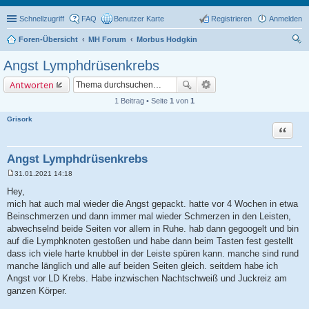
Schnellzugriff
FAQ
Benutzer Karte
Registrieren
Anmelden
Foren-Übersicht
MH Forum
Morbus Hodgkin
uc
Angst Lymphdrüsenkrebs
he
Antworten
1 Beitrag • Seite
1
von
1
Grisork
Zitat
Angst Lymphdrüsenkrebs
31.01.2021 14:18
B
e
Hey,
i
mich hat auch mal wieder die Angst gepackt. hatte vor 4 Wochen in etwa
t
r
Beinschmerzen und dann immer mal wieder Schmerzen in den Leisten,
a
abwechselnd beide Seiten vor allem in Ruhe. hab dann gegoogelt und bin
g
auf die Lymphknoten gestoßen und habe dann beim Tasten fest gestellt
dass ich viele harte knubbel in der Leiste spüren kann. manche sind rund
manche länglich und alle auf beiden Seiten gleich. seitdem habe ich
Angst vor LD Krebs. Habe inzwischen Nachtschweiß und Juckreiz am
ganzen Körper.