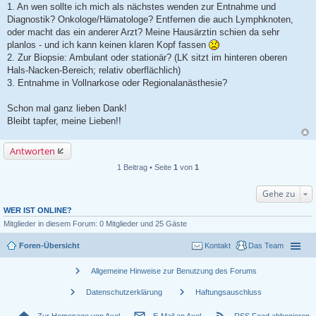
1. An wen sollte ich mich als nächstes wenden zur Entnahme und
Diagnostik? Onkologe/Hämatologe? Entfernen die auch Lymphknoten,
oder macht das ein anderer Arzt? Meine Hausärztin schien da sehr
planlos - und ich kann keinen klaren Kopf fassen
2. Zur Biopsie: Ambulant oder stationär? (LK sitzt im hinteren oberen
Hals-Nacken-Bereich; relativ oberflächlich)
3. Entnahme in Vollnarkose oder Regionalanästhesie?
Schon mal ganz lieben Dank!
Bleibt tapfer, meine Lieben!!
Antworten
1 Beitrag • Seite
1
von
1
Gehe zu
WER IST ONLINE?
Mitglieder in diesem Forum: 0 Mitglieder und 25 Gäste
Foren-Übersicht
Kontakt
Das Team
chevron_right
Allgemeine Hinweise zur Benutzung des Forums
chevron_right
chevron_right
Datenschutzerklärung
Haftungsauschluss
home
mail_outline
rss_feed
Zur Homepage von Axel
E-Mail an Axel
RSS Feed abbonieren