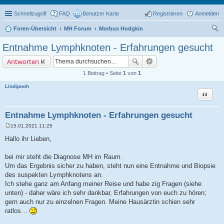
Schnellzugriff
FAQ
Benutzer Karte
Registrieren
Anmelden
Foren-Übersicht
MH Forum
Morbus Hodgkin
uc
Entnahme Lymphknoten - Erfahrungen gesucht
he
Antworten
1 Beitrag • Seite
1
von
1
Lindipooh
Zitat
Entnahme Lymphknoten - Erfahrungen gesucht
15.01.2021 11:25
B
e
Hallo ihr Lieben,
i
t
r
bei mir steht die Diagnose MH im Raum.
a
Um das Ergebnis sicher zu haben, steht nun eine Entnahme und Biopsie
g
des suspekten Lymphknotens an.
Ich stehe ganz am Anfang meiner Reise und habe zig Fragen (siehe
unten) - daher wäre ich sehr dankbar, Erfahrungen von euch zu hören;
gern auch nur zu einzelnen Fragen. Meine Hausärztin schien sehr
ratlos…