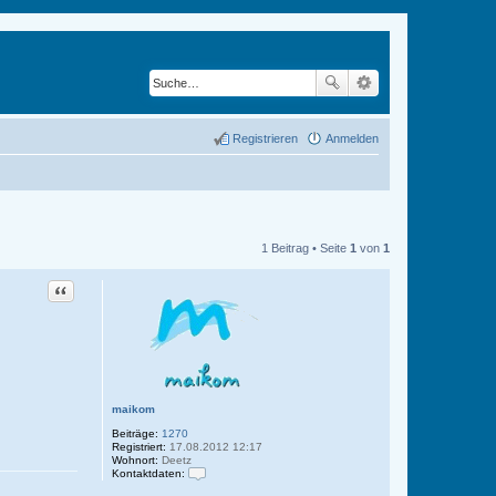
Registrieren
Anmelden
1 Beitrag • Seite
1
von
1
Zitat
maikom
Beiträge:
1270
Registriert:
17.08.2012 12:17
Wohnort:
Deetz
Kontaktdaten:
K