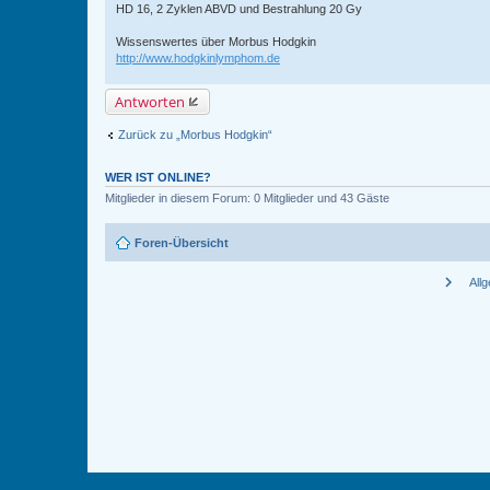
HD 16, 2 Zyklen ABVD und Bestrahlung 20 Gy
Wissenswertes über Morbus Hodgkin
http://www.hodgkinlymphom.de
Antworten
Zurück zu „Morbus Hodgkin“
WER IST ONLINE?
Mitglieder in diesem Forum: 0 Mitglieder und 43 Gäste
Foren-Übersicht
chevron_right
All