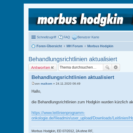
Schnellzugriff
FAQ
Benutzer Karte
Foren-Übersicht
MH Forum
Morbus Hodgkin
Behandlungsrichtlinien aktualisiert
Antworten
Behandlungsrichtlinien aktualisiert
von
maikom
»
24.11.2020 06:49
B
e
Hallo,
i
t
r
die Behandlungsrichtlinien zum Hodgkin wurden kürzlich akt
a
g
https://www.leitlinienprogramm-
onkologie.de/fileadmin/user_upload/Downloads/Leitlinie
Morbus Hodgkin, ED 07/2012, 2A ohne RF,