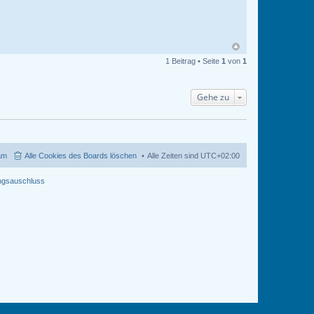
o
n
t
a
k
t
d
1 Beitrag • Seite
1
von
1
a
t
e
n
Gehe zu
v
o
n
m
a
i
k
o
am
Alle Cookies des Boards löschen
Alle Zeiten sind
UTC+02:00
m
ngsauschluss