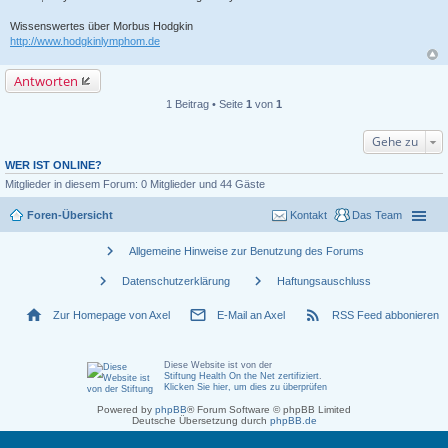
Wissenswertes über Morbus Hodgkin
http://www.hodgkinlymphom.de
Antworten
1 Beitrag • Seite
1
von
1
Gehe zu
WER IST ONLINE?
Mitglieder in diesem Forum: 0 Mitglieder und 44 Gäste
Foren-Übersicht
Kontakt
Das Team
chevron_right
Allgemeine Hinweise zur Benutzung des Forums
chevron_right
chevron_right
Datenschutzerklärung
Haftungsauschluss
home
mail_outline
rss_feed
Zur Homepage von Axel
E-Mail an Axel
RSS Feed abbonieren
Diese Website ist von der
Stiftung Health On the Net zertifiziert
.
Klicken Sie hier, um dies zu überprüfen
Powered by
phpBB
® Forum Software © phpBB Limited
Deutsche Übersetzung durch
phpBB.de