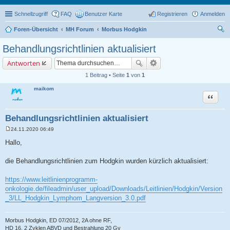
Schnellzugriff
FAQ
Benutzer Karte
Registrieren
Anmelden
Foren-Übersicht
MH Forum
Morbus Hodgkin
uc
Behandlungsrichtlinien aktualisiert
he
Antworten
1 Beitrag • Seite
1
von
1
maikom
Zitat
Behandlungsrichtlinien aktualisiert
24.11.2020 06:49
B
e
Hallo,
i
t
r
die Behandlungsrichtlinien zum Hodgkin wurden kürzlich aktualisiert:
a
g
https://www.leitlinienprogramm-
onkologie.de/fileadmin/user_upload/Downloads/Leitlinien/Hodgkin/Version
_3/LL_Hodgkin_Lymphom_Langversion_3.0.pdf
Morbus Hodgkin, ED 07/2012, 2A ohne RF,
HD 16, 2 Zyklen ABVD und Bestrahlung 20 Gy