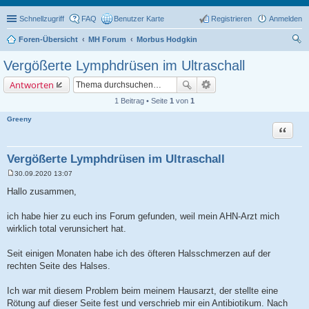
Schnellzugriff
FAQ
Benutzer Karte
Registrieren
Anmelden
Foren-Übersicht
MH Forum
Morbus Hodgkin
uc
Vergößerte Lymphdrüsen im Ultraschall
he
Antworten
1 Beitrag • Seite
1
von
1
Greeny
Zitat
Vergößerte Lymphdrüsen im Ultraschall
30.09.2020 13:07
B
e
Hallo zusammen,
i
t
r
ich habe hier zu euch ins Forum gefunden, weil mein AHN-Arzt mich
a
wirklich total verunsichert hat.
g
Seit einigen Monaten habe ich des öfteren Halsschmerzen auf der
rechten Seite des Halses.
Ich war mit diesem Problem beim meinem Hausarzt, der stellte eine
Rötung auf dieser Seite fest und verschrieb mir ein Antibiotikum. Nach