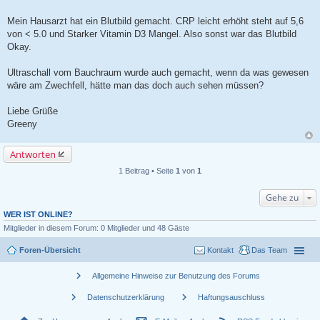
Mein Hausarzt hat ein Blutbild gemacht. CRP leicht erhöht steht auf 5,6
von < 5.0 und Starker Vitamin D3 Mangel. Also sonst war das Blutbild
Okay.
Ultraschall vom Bauchraum wurde auch gemacht, wenn da was gewesen
wäre am Zwechfell, hätte man das doch auch sehen müssen?
Liebe Grüße
Greeny
Antworten
1 Beitrag • Seite
1
von
1
Gehe zu
WER IST ONLINE?
Mitglieder in diesem Forum: 0 Mitglieder und 48 Gäste
Foren-Übersicht
Kontakt
Das Team
chevron_right
Allgemeine Hinweise zur Benutzung des Forums
chevron_right
chevron_right
Datenschutzerklärung
Haftungsauschluss